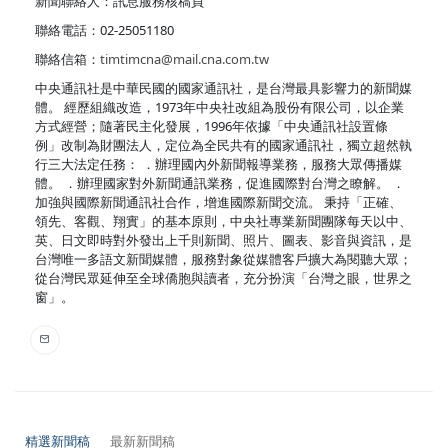
新聞聯絡人：訊息服務核稿員
聯絡電話：02-25051180
聯絡信箱：
timtimcna@mail.cna.com.tw
中央通訊社是中華民國的國家通訊社，是台灣最具影響力的新聞媒
體。 經歷組織改造，1973年中央社改組為股份有限公司，以企業
方式經營；隨著民主化發展，1996年依據「中央通訊社設置條
例」改制為財團法人，定位為全民共有的國家通訊社，獨立超然執
行三大法定任務： ．辦理國內外新聞報導業務，服務大眾傳播媒
體。 ．辦理國家對外新聞通訊業務，促進國際對台灣之瞭解。 ．
加強與國際新聞通訊社合作，增進國際新聞交流。 秉持「正確、
領先、客觀、翔實」的基本原則，中央社專業新聞團隊每天以中、
英、日文即時對外發出上千則新聞、照片、圖表、影音與資訊，是
台灣唯一多語文新聞媒體，服務對象從媒體客戶擴大為閱聽大眾；
從台灣民眾延伸至全球僑胞與讀者，充分扮演「台灣之眼，世界之
窗」。
精選新聞稿
最新新聞稿