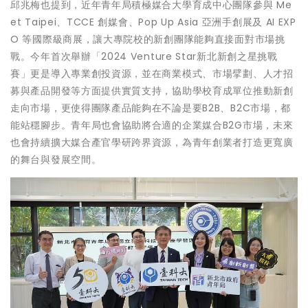
邱兆梅也提到，近年青年局積極媒合大學育成中心團隊參與 Me
et Taipei、TCCE 創媒會、Pop Up Asia 亞洲手創展及 AI EXP
O 等國際級商展，讓大專院校的新創團隊能夠直接面對市場挑
戰。今年首次舉辦「2024 Venture Star新北新創之星挑戰
賽」更是導入專業創投資源，並在商業模式、市場擘劃、人才招
募與產品開發等方面提供實質支持，協助學校育成單位推動新創
走向市場，更使得團隊產品能夠在不論是要B2B、B2C市場，都
能站穩腳步。青年局也會協助將合適的企業媒合B2G市場，未來
也會持續擴大媒合產官學研跨界資源，為青年創業者打造更寬廣
的舞台與發展空間。