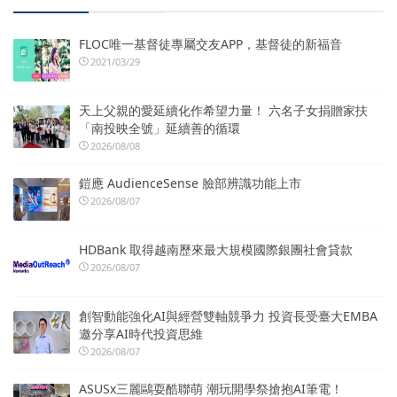
FLOC唯一基督徒專屬交友APP，基督徒的新福音
2021/03/29
天上父親的愛延續化作希望力量！ 六名子女捐贈家扶
「南投映全號」延續善的循環
2026/08/08
鎧應 AudienceSense 臉部辨識功能上市
2026/08/07
HDBank 取得越南歷來最大規模國際銀團社會貸款
2026/08/07
創智動能強化AI與經營雙軸競爭力 投資長受臺大EMBA
邀分享AI時代投資思維
2026/08/07
ASUSx三麗鷗耍酷聯萌 潮玩開學祭搶抱AI筆電！