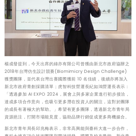
楊成發提到，今天出席的綠亦有限公司曾獲由新北市政府協辦之
2018年台灣仿生設計競賽(Biomimicry Design Challenge)
獲獎團隊，並代表台灣出賽國際獲前 10 名佳績，後續亦將加入
新北市政府青創採購清單；虎智科技營運長紀如鴻營運長表示：
「透過參加 AI EXPO 2024，展會上與多家企業進行初步接洽，
達成多項合作意向，也吸引更多潛在投資人的關注，這對於團隊
的成長有著極大的幫助。」希望有更多團隊，透過新北市青年局
資源挹注，打開市場能見度，協助品牌行銷促成更多商機媒合。
新北市青年局長邱兆梅表示，非常高興能與臺科大進一步合作，