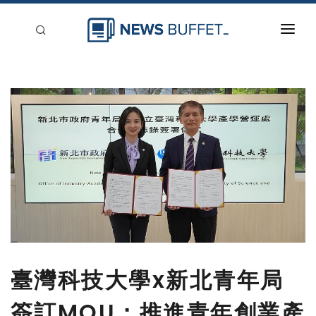
回到首頁
新聞稿分類
登入
刊登
臺灣科技大學x新北青年局
簽訂MOU：推進青年創業產