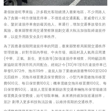
暑假旅遊旺季來臨，許多觀光客陸續湧入臺東地區，不少用路人
為了貪圖一時方便隨意停車，不僅造成交通紊亂，更威脅行人安
全。鑒於違規停車會妨礙其他人、車通行，增加交通事故發生的
風險，臺東縣警察局交通警察隊規劃交通大執法加強取締違規停
車，以提升用路安全及行車秩序。
為了因應暑假期間違規停車的問題，臺東縣警察局展開交通秩序
管理措施，針對市區內學校、中央市場、鐵花村及人氣商店周遭
(中華、正氣、新生、更生路等)加強違規停車稽查，同時籲請商
家協助宣導與市民共同配合。經統計今(113)年1至6月違規停車已
舉發11,972件、拖吊119件，違規人除了要繳納新臺幣600至1200
元罰鍰外，另拖吊移置費及保管費部分，小型汽車需繳拖吊移置
費600元、每日保管費100元；機車需繳交拖吊移置費100元、每
日保管費50元，違規人需至臺東縣妨害交通車輛拖吊保管場繳清
移置費及保管費後，始可領取車輛。未來將持續加強巡邏頻率，
並計 劃導入更多科技執法設備，以維持長期的交通秩序。