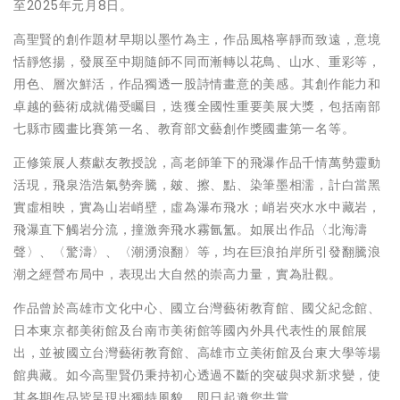
至2025年元月8日。
高聖賢的創作題材早期以墨竹為主，作品風格寧靜而致遠，意境
恬靜悠揚，發展至中期隨師不同而漸轉以花鳥、山水、重彩等，
用色、層次鮮活，作品獨透一股詩情畫意的美感。其創作能力和
卓越的藝術成就備受矚目，迭獲全國性重要美展大獎，包括南部
七縣市國畫比賽第一名、教育部文藝創作獎國畫第一名等。
正修策展人蔡獻友教授說，高老師筆下的飛瀑作品千情萬勢靈動
活現，飛泉浩浩氣勢奔騰，皴、擦、點、染筆墨相濡，計白當黑
實虛相映，實為山岩峭壁，虛為瀑布飛水；峭岩夾水水中藏岩，
飛瀑直下觸岩分流，撞激奔飛水霧氤氳。如展出作品〈北海濤
聲〉、〈驚濤〉、〈潮湧浪翻〉等，均在巨浪拍岸所引發翻騰浪
潮之經營布局中，表現出大自然的崇高力量，實為壯觀。
作品曾於高雄市文化中心、國立台灣藝術教育館、國父紀念館、
日本東京都美術館及台南市美術館等國內外具代表性的展館展
出，並被國立台灣藝術教育館、高雄市立美術館及台東大學等場
館典藏。如今高聖賢仍秉持初心透過不斷的突破與求新求變，使
其各期作品皆呈現出獨特風貌，即日起邀您共賞。