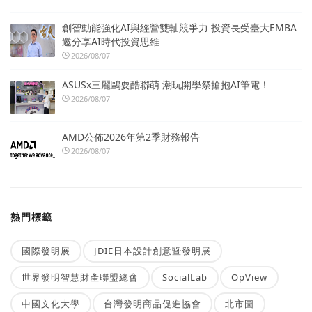
創智動能強化AI與經營雙軸競爭力 投資長受臺大EMBA
邀分享AI時代投資思維
2026/08/07
ASUSx三麗鷗耍酷聯萌 潮玩開學祭搶抱AI筆電！
2026/08/07
AMD公佈2026年第2季財務報告
2026/08/07
熱門標籤
國際發明展
JDIE日本設計創意暨發明展
世界發明智慧財產聯盟總會
SocialLab
OpView
中國文化大學
台灣發明商品促進協會
北市圖