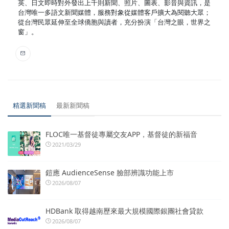
英、日文即時對外發出上千則新聞、照片、圖表、影音與資訊，是
台灣唯一多語文新聞媒體，服務對象從媒體客戶擴大為閱聽大眾；
從台灣民眾延伸至全球僑胞與讀者，充分扮演「台灣之眼，世界之
窗」。
精選新聞稿
最新新聞稿
FLOC唯一基督徒專屬交友APP，基督徒的新福音
2021/03/29
鎧應 AudienceSense 臉部辨識功能上市
2026/08/07
HDBank 取得越南歷來最大規模國際銀團社會貸款
2026/08/07