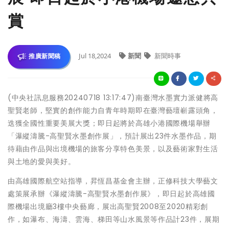
賞
Jul 18,2024
新聞
新聞時事
推廣新聞稿
(中央社訊息服務20240718 13:17:47)南臺灣水墨實力派健將高
聖賢老師，堅實的創作能力自青年時期即在臺灣藝壇嶄露頭角，
迭獲全國性重要美展大獎；即日起將於高雄小港國際機場舉辦
「瀑縱濤騰-高聖賢水墨創作展」，預計展出23件水墨作品，期
待藉由作品與出境機場的旅客分享特色美景，以及藝術家對生活
與土地的愛與美好。
由高雄國際航空站指導，昇恆昌基金會主辦，正修科技大學藝文
處策展承辦《瀑縱濤騰-高聖賢水墨創作展》，即日起於高雄國
際機場出境廳3樓中央藝廊，展出高聖賢2008至2020精彩創
作，如瀑布、海濤、雲海、梯田等山水風景等作品計23件，展期