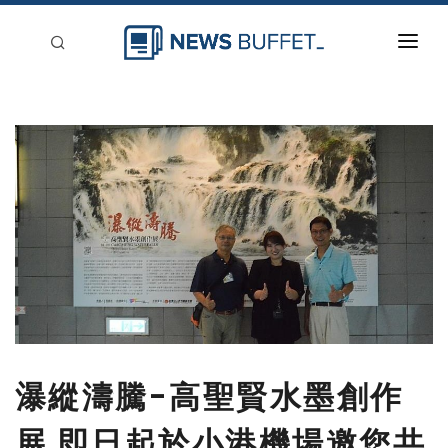
回到首頁
新聞稿分類
登入
刊登
瀑縱濤騰-高聖賢水墨創作
展 即日起於小港機場邀您共