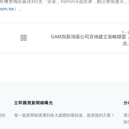
機會獨自贏得100支「全家」Fami!ce霜淇淋，酷涼整個夏天
com.tw
）。
下一
GAM與新鴻基公司宣佈建立策略聯盟
共..
立即購買新聞稿曝光
分
者的
發一篇新聞稿透通到各大媒體的最快速、最便捷的方案！
透
如