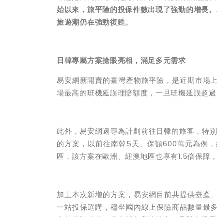
始以來，旅平險的投保件數出現了強勁的增長。
旅遊潮仍在強勁復甦。
日韓專屬方案搶眼亮相，滿足多元需求
易安網新開賣的臺灣產物旅平險，是近期市場
場最高的班機延誤理賠額度，一旦班機延誤超過
此外，易安網還專為計劃前往日韓的旅客，特別
的方案，以前往南韓5天、保額600萬元為例，
區，該方案在歐洲、紐澳地區也享有1.5倍保障
加上本次新增的方案，易安網目前共提供臺產
一站投保選購，穩坐國內線上保險商品數量最