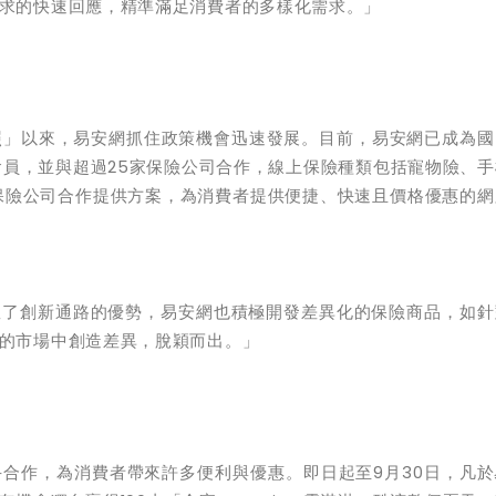
求的快速回應，精準滿足消費者的多樣化需求。」
執照」以來，易安網抓住政策機會迅速發展。目前，易安網已成為
會員，並與超過25家保險公司合作，線上保險種類包括寵物險、
上保險公司合作提供方案，為消費者提供便捷、快速且價格優惠的
握了創新通路的優勢，易安網也積極開發差異化的保險商品，如針
的市場中創造差異，脫穎而出。」
合作，為消費者帶來許多便利與優惠。即日起至9月30日，凡於