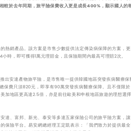
相較於去年同期，旅平險保費收入更是成長400%，顯示國人的
上的熱銷產品。該方案是市售少數提供法定傳染病保障的方案，更
4小時，即可獲得1萬元理賠金，且保險期間內最高可理賠2次。
推出安達產物旅平險，是市售唯一提供韓國地區突發疾病醫療保額
總保費只須820元，即享有90萬突發疾病醫療保障。且不僅限
，美加地區更高達2.5倍，亦是前往歐美和申根地區旅遊的理想選
、安達、富邦、新光、泰安等多達五家保險公司的旅平險方案，讓
多的保險平台。易安網總經理王定凱表示：「我們致力於提供最全