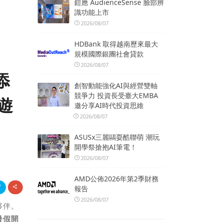
鎧應 AudienceSense 臉部辨
識功能上市
2026/08/07
HDBank 取得越南歷來最大
規模國際銀團社會貸款
2026/08/07
添
創智動能強化AI與經營雙軸
競爭力 投資長受臺大EMBA
遊
邀分享AI時代投資思維
2026/08/07
ASUSx三麗鷗耍酷聯萌 潮玩
開學祭搶抱AI筆電！
2026/08/07
AMD公佈2026年第2季財務
報告
2026/08/07
夥伴。
暑假開