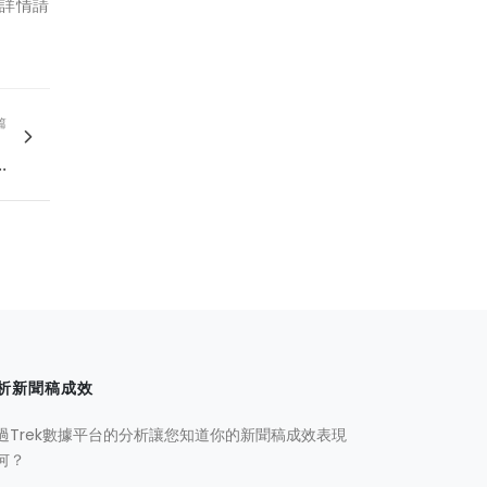
。詳情請
篇
，
.
析新聞稿成效
過Trek數據平台的分析讓您知道你的新聞稿成效表現
何？