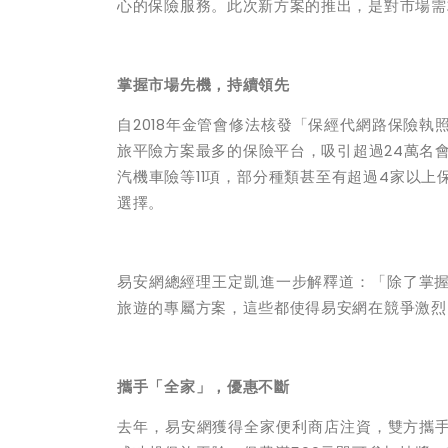
心的保險服務。此次新方案的推出，是對市場需
掌握市場先機，持續領先
自2018年金管會修法核發「保經代網路保險
旅平險方案最多的保險平台，吸引超過24萬名
汽機車險等11項，部分種類甚至有超過4家以
選擇。
易安網總經理王定凱進一步解釋道：「除了掌
旅遊的專屬方案，這些都使得易安網在競爭激烈
攜手「全家」，優惠不斷
去年，易安網獲得全家便利商店注資，雙方攜手