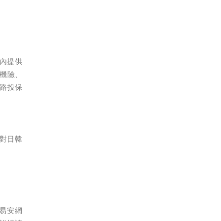
國內提供
手機險、
網路投保
對日韓
易安網