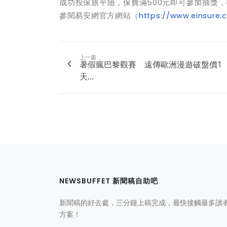
成功投保旅平險，保費滿500元即可參加抽獎，有
參閱易安網官方網站（
https://www.einsure.
上一篇
暑假瘋巴黎觀賽 遠傳歐洲漫遊破盤價1
天...
NEWSBUFFET 新聞稿自助吧
新聞稿的好去處，三分鐘上稿完成，最快接觸最多讀
方案！