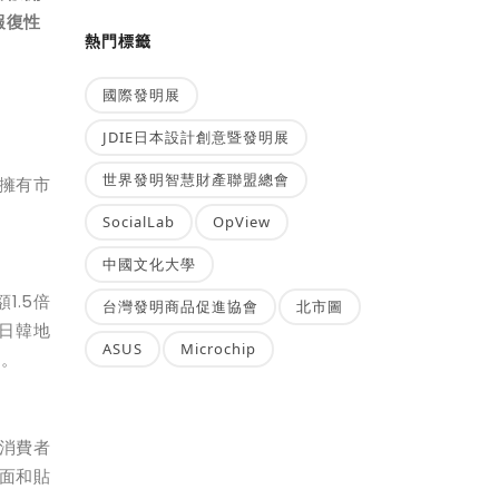
報復性
熱門標籤
國際發明展
JDIE日本設計創意暨發明展
世界發明智慧財產聯盟總會
擁有市
SocialLab
OpView
中國文化大學
1.5倍
台灣發明商品促進協會
北市圖
於日韓地
ASUS
Microchip
擇。
消費者
面和貼