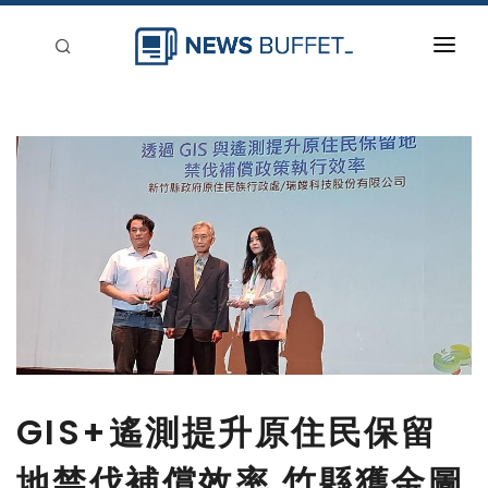
回到首頁
新聞稿分類
登入
刊登
GIS+遙測提升原住民保留
地禁伐補償效率 竹縣獲金圖