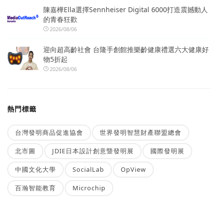
陳嘉樺Ella選擇Sennheiser Digital 6000打造震撼動人
的青春狂歡
2026/08/06
迎向超高齡社會 台隆手創館推樂齡健康禮選六大健康好
物5折起
2026/08/06
熱門標籤
台灣發明商品促進協會
世界發明智慧財產聯盟總會
北市圖
JDIE日本設計創意暨發明展
國際發明展
中國文化大學
SocialLab
OpView
百瀚智能教育
Microchip