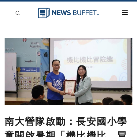
回到首頁
新聞稿分類
登入
刊登
南大營隊啟動：長安國小學
童開啟暑期「機比機比，冒