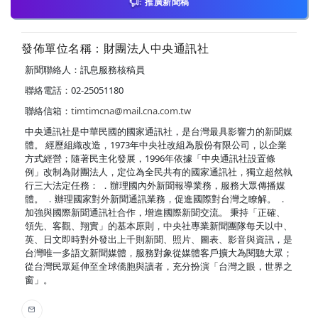
推廣新聞稿
發佈單位名稱：財團法人中央通訊社
新聞聯絡人：訊息服務核稿員
聯絡電話：02-25051180
聯絡信箱：
timtimcna@mail.cna.com.tw
中央通訊社是中華民國的國家通訊社，是台灣最具影響力的新聞媒
體。 經歷組織改造，1973年中央社改組為股份有限公司，以企業
方式經營；隨著民主化發展，1996年依據「中央通訊社設置條
例」改制為財團法人，定位為全民共有的國家通訊社，獨立超然執
行三大法定任務： ．辦理國內外新聞報導業務，服務大眾傳播媒
體。 ．辦理國家對外新聞通訊業務，促進國際對台灣之瞭解。 ．
加強與國際新聞通訊社合作，增進國際新聞交流。 秉持「正確、
領先、客觀、翔實」的基本原則，中央社專業新聞團隊每天以中、
英、日文即時對外發出上千則新聞、照片、圖表、影音與資訊，是
台灣唯一多語文新聞媒體，服務對象從媒體客戶擴大為閱聽大眾；
從台灣民眾延伸至全球僑胞與讀者，充分扮演「台灣之眼，世界之
窗」。