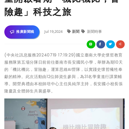
險趣」科技之旅
Jul 19,2024
新聞
新聞時事
推廣新聞稿
(中央社訊息服務20240719 17:19:29)國立臺南大學史懷哲教育
服務隊第五場分隊日前前往臺南市長安國民小學，舉辦為期10天
的「機比機比，冒險趣」運算思維AI營隊，以實踐史懷哲犧牲奉
獻的精神。此次活動由12位師資生參與，為31名學童進行課業輔
導。開營典禮由本校師培中心主任吳純萍主持，長安國小校長張
隆慶及全體師生共襄盛舉。