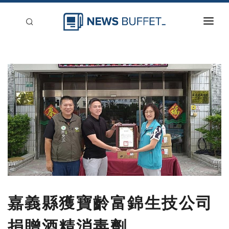
回到首頁
新聞稿分類
登入
刊登
嘉義縣獲寶齡富錦生技公司
捐贈酒精消毒劑