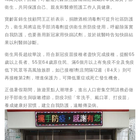
衛生，共同保護自己、親友和醫療照護工作人員健康。
寶齡富錦生技顧問王正祈表示，捐贈酒精消毒劑可提升社區防護
力，衛生局將這批手部消毒劑提供衛生所防疫使用，呼籲除落實
自我防護，也要善用新冠家用快篩試劑，並於就醫時告知快篩結
果以利醫師診斷。
衛生局長趙紋華說，符合新冠疫苗接種者盡快完成接種，提醒65
歲以上長者、55至64歲原住民、滿6個月以上有免疫不全及免疫
低下民眾等高風險族群，如已接種1劑且間隔12週（84天）則可
再接種第2劑，增進保護力，可降低重症或死亡發生機會。
正值暑假期間，旅遊景點人潮增多，進出人口密集空間請務必做
好手部衛生與咳嗽禮節，防疫3招「常洗手、戴口罩、打疫苗」
養成健康好習慣，建立自我防護，遠離傳染病。