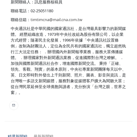
新聞聯絡人：訊息服務核稿員
聯絡電話：02-25051180
聯絡信箱：
timtimcna@mail.cna.com.tw
中央通訊社是中華民國的國家通訊社，是台灣最具影響力的新聞媒
體。 經歷組織改造，1973年中央社改組為股份有限公司，以企業
方式經營；隨著民主化發展，1996年依據「中央通訊社設置條
例」改制為財團法人，定位為全民共有的國家通訊社，獨立超然執
行三大法定任務： ．辦理國內外新聞報導業務，服務大眾傳播媒
體。 ．辦理國家對外新聞通訊業務，促進國際對台灣之瞭解。 ．
加強與國際新聞通訊社合作，增進國際新聞交流。 秉持「正確、
領先、客觀、翔實」的基本原則，中央社專業新聞團隊每天以中、
英、日文即時對外發出上千則新聞、照片、圖表、影音與資訊，是
台灣唯一多語文新聞媒體，服務對象從媒體客戶擴大為閱聽大眾；
從台灣民眾延伸至全球僑胞與讀者，充分扮演「台灣之眼，世界之
窗」。
精選新聞稿
最新新聞稿