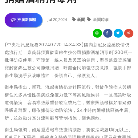
Jul 20,2024
新聞
新聞時事
推廣新聞稿
(中央社訊息服務20240720 14:34:33)國內新冠及流感疫情仍
處流行期，嘉義縣獲寶齡富錦生技公司捐贈酒精消毒劑1200瓶一
批供防疫使用，守護第一線人員及民眾的健康，縣長翁章梁感謝
寶齡富錦生技公司慷慨捐贈，呼籲全民加強防疫意識，強調手部
衛生勤洗手及咳嗽禮節，保護自己、保護別人。
衛生局指出，新冠、流感疫情仍於社區流行，對於住院病人與機
構住民多具慢性疾病或免疫力低下等高風險族群，一旦感染呼吸
道傳染病，容易導致嚴重併發症或死亡，醫療照護機構如有疑似
呼吸道群聚，應依據傳染病防治法，24小時內通報轄區衛生局、
所，並啟動分區分流照顧等管制措施，避免擴散。
衛生局強調，如延遲通報導致疫情擴散，將依法裁處1萬元以上、
15萬元以下罰鍰，呼籲進入醫療照護機構應佩戴口罩及落實手部