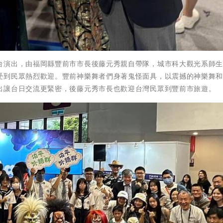
台演出，由福岡縣豐前市市長後藤元秀親自帶隊，城市科大觀光系師
受到民眾熱烈歡迎。豐前神樂舞者們身著鬼怪面具，以震撼的神樂舞
出讓台日交流更緊密，後藤元秀市長也歡迎台灣民眾到豐前市旅遊。