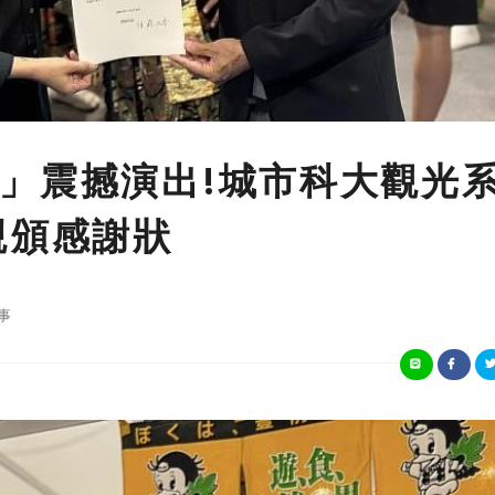
」震撼演出!城市科大觀光
親頒感謝狀
事