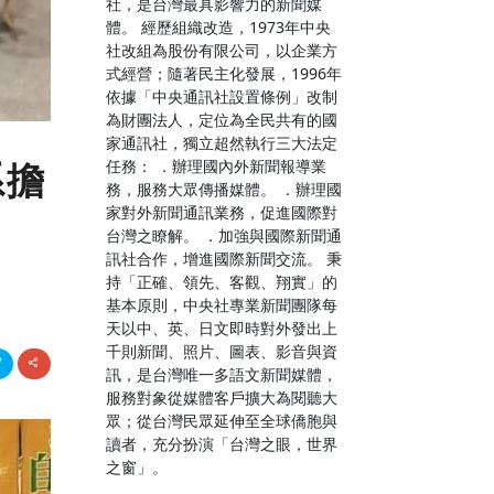
社，是台灣最具影響力的新聞媒
體。 經歷組織改造，1973年中央
社改組為股份有限公司，以企業方
式經營；隨著民主化發展，1996年
依據「中央通訊社設置條例」改制
為財團法人，定位為全民共有的國
家通訊社，獨立超然執行三大法定
任務： ．辦理國內外新聞報導業
系擔
務，服務大眾傳播媒體。 ．辦理國
家對外新聞通訊業務，促進國際對
台灣之瞭解。 ．加強與國際新聞通
訊社合作，增進國際新聞交流。 秉
持「正確、領先、客觀、翔實」的
基本原則，中央社專業新聞團隊每
天以中、英、日文即時對外發出上
千則新聞、照片、圖表、影音與資
訊，是台灣唯一多語文新聞媒體，
服務對象從媒體客戶擴大為閱聽大
眾；從台灣民眾延伸至全球僑胞與
讀者，充分扮演「台灣之眼，世界
之窗」。