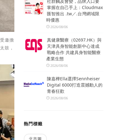
社群觸及會變，品牌入口要
掌握在自己手上：Cloudmax
匯智推出 .tw／.台灣網域限
時優惠
2026/08/06
真健康醫療（02697.HK）與
生受邀擔
天津具身智能創新中心達成
和太鼓，
戰略合作 共建具身智能醫療
產業生態
2026/08/06
陳嘉樺Ella選擇Sennheiser
Digital 6000打造震撼動人的
青春狂歡
2026/08/06
熱門標籤
北市圖