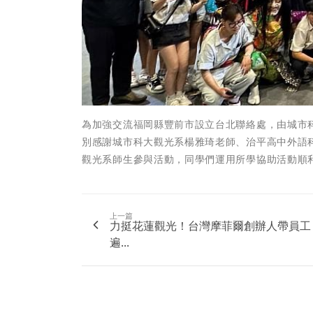
為加強交流福岡縣豐前市設立台北聯絡處，由城市
別感謝城市科大觀光系楊雅琦老師、治平高中外語
觀光系師生參與活動，同學們運用所學協助活動順
上一篇
力挺花蓮觀光！台灣摩菲爾創辦人帶員工
遍...