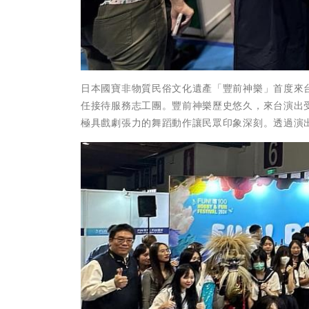
日本國寶非物質民俗文化遺產「豐前神樂」首度來
任接待服務志工團。豐前神樂歷史悠久，來台演出
極具戲劇張力的舞蹈動作讓民眾印象深刻。透過演