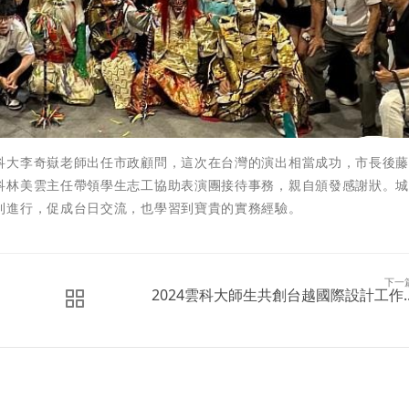
科大李奇嶽老師出任市政顧問，這次在台灣的演出相當成功，市長後
科林美雲主任帶領學生志工協助表演團接待事務，親自頒發感謝狀。
利進行，促成台日交流，也學習到寶貴的實務經驗。
下一
2024雲科大師生共創台越國際設計工作..