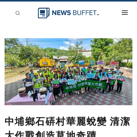
回到首頁
新聞稿分類
登入
刊登
中埔鄉石硦村華麗蛻變 清潔
大作戰創造草地奇蹟