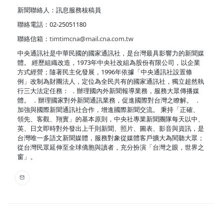
新聞聯絡人：訊息服務核稿員
聯絡電話：02-25051180
聯絡信箱：
timtimcna@mail.cna.com.tw
中央通訊社是中華民國的國家通訊社，是台灣最具影響力的新聞媒
體。 經歷組織改造，1973年中央社改組為股份有限公司，以企業
方式經營；隨著民主化發展，1996年依據「中央通訊社設置條
例」改制為財團法人，定位為全民共有的國家通訊社，獨立超然執
行三大法定任務： ．辦理國內外新聞報導業務，服務大眾傳播媒
體。 ．辦理國家對外新聞通訊業務，促進國際對台灣之瞭解。 ．
加強與國際新聞通訊社合作，增進國際新聞交流。 秉持「正確、
領先、客觀、翔實」的基本原則，中央社專業新聞團隊每天以中、
英、日文即時對外發出上千則新聞、照片、圖表、影音與資訊，是
台灣唯一多語文新聞媒體，服務對象從媒體客戶擴大為閱聽大眾；
從台灣民眾延伸至全球僑胞與讀者，充分扮演「台灣之眼，世界之
窗」。