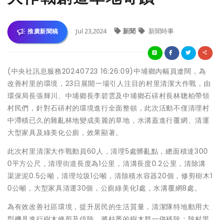
Jul 23,2024
新聞
新聞時事
推廣新聞稿
(中央社訊息服務20240723 16:26:09)中埔鄉內幅員遼闊，為
改善村里的環境，23日展開一場引人注目的村里清潔大作戰，由
環保局長張輝川、中埔鄉長李碧雲及中埔鄉石硦村長林聰柏帶領
村民們，針對石硦村的環境進行全面整頓，此次活動不僅清理村
中滯積已久的雜亂林地變成美麗的草地，水溝蓋進行覆網、清運
大型家具及綠美化公廁，效果顯著。
此次村里清潔大作戰動員60人，清理5處髒亂點，總面積達300
0平方公尺，清理街道長度為1公里，清溝長度0.2公里，清除溝
渠淤泥0.5公噸，清理垃圾1公噸，清除積水容器20個，修剪樹木1
0公噸，大型家具清運30個，公廁綠美化1處，水溝覆網8處。
為有效改善社區環境，提升居民的生活質量，清潔隊特地動用大
型機具進行樹木修剪及伐除，將枯萎的樹木群一併移除；除村里