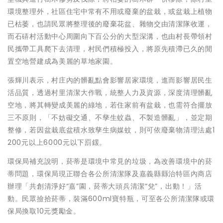
環境整理外，社區住宅中常有不用或廢棄的盆栽，或盆栽上植物
已枯萎，也請民眾將整理後的廢棄花盆、雜物交由清潔隊收運，
而石硦村活動中心周圍向下百公分的大型深溝，也由村長帶領村
民攜帶工具爬下去清理，村民們積極投入，將原先積滯已久的閒
置空地營建成為美麗的草地家園。
張輝川表示，村庄內的髒亂點會影響居家環境，進而影響居民生
活品質，透過村里清潔大作戰，統整人力及資源，深度清理髒亂
空地，將其轉變成美麗的綠地，若住家前有盆栽，也需符合擺放
三不原則，「不妨礙交通、不孳生蚊蟲、不製造髒亂」，並定期
整修，若因盆栽底盆積水致孳生病媒蚊，則可依廢棄物清理法處1
200元以上6000元以下罰鍰。
環保局補充說明，菸蒂是環境中常見的垃圾，為改善環境中的菸
蒂問題，環保局現正聯合各公所清潔隊及嘉義縣縣治特區內商店
辦理「共創清淨好“嘉”園，菸蒂大頭兵清潔“兌”，出動！」活
動。民眾撿拾菸蒂，裝滿600ml寶特瓶，可至各公所清潔隊或環
保局換取10元獎勵金。