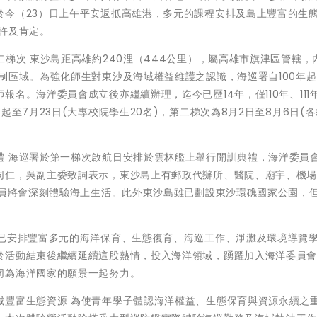
於今（23）日上午平安返抵高雄港，多元的課程安排及島上豐富的生
許及肯定。
二梯次 東沙島距高雄約240浬（444公里），屬高雄市旗津區管轄，
制區域。為強化師生對東沙及海域權益維護之認識，海巡署自100年
名。海洋委員會成立後亦繼續辦理，迄今已歷14年，僅110年、111
起至7月23日(大專校院學生20名)，第二梯次為8月2日至8月6日(
禮 海巡署於第一梯次啟航日安排於雲林艦上舉行開訓典禮，海洋委員
同仁，吳副主委致詞表示，東沙島上有郵政代辦所、醫院、廟宇、機
學員將會深刻體驗海上生活。此外東沙島雖已劃設東沙環礁國家公園，
關已安排豐富多元的海洋保育、生態復育、海巡工作、淨灘及環境導覽
於活動結束後繼續延續這股熱情，投入海洋領域，踴躍加入海洋委員
同為海洋國家的願景一起努力。
域豐富生態資源 為使青年學子體認海洋權益、生態保育與資源永續之