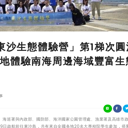
4東沙生態體驗營」第1梯次圓
地體驗南海周邊海域豐富生
事
海洋委員會、海巡署與內政部、國防部、海洋國家公園管理處、漁業署及高雄市
月19日啟航前往東沙島，共有來自全國各地20名大專校院學生參加，搭