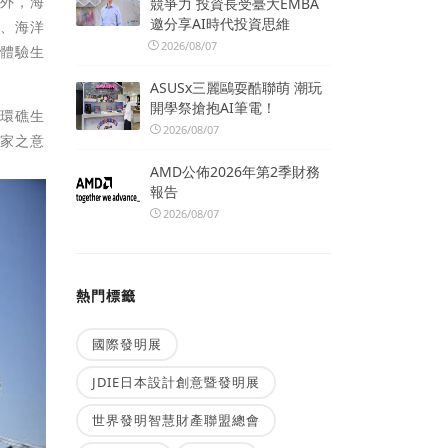
作外，海
競爭力 投資長受臺大EMBA
邀分享AI時代投資思維
紹、海洋
2026/08/07
及體驗生
ASUSx三麗鷗耍酷聯萌 潮玩
開學祭搶抱AI筆電！
沙環礁生
2026/08/07
國家之意
AMD公佈2026年第2季財務
報告
2026/08/07
熱門標籤
國際發明展
JDIE日本設計創意暨發明展
世界發明智慧財產聯盟總會