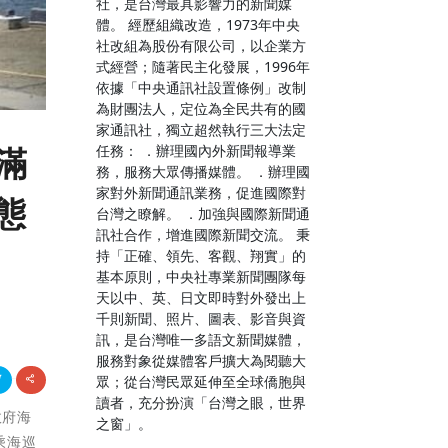
社，是台灣最具影響力的新聞媒
體。 經歷組織改造，1973年中央
社改組為股份有限公司，以企業方
式經營；隨著民主化發展，1996年
依據「中央通訊社設置條例」改制
為財團法人，定位為全民共有的國
家通訊社，獨立超然執行三大法定
任務： ．辦理國內外新聞報導業
滿
務，服務大眾傳播媒體。 ．辦理國
家對外新聞通訊業務，促進國際對
態
台灣之瞭解。 ．加強與國際新聞通
訊社合作，增進國際新聞交流。 秉
持「正確、領先、客觀、翔實」的
基本原則，中央社專業新聞團隊每
天以中、英、日文即時對外發出上
千則新聞、照片、圖表、影音與資
訊，是台灣唯一多語文新聞媒體，
服務對象從媒體客戶擴大為閱聽大
眾；從台灣民眾延伸至全球僑胞與
讀者，充分扮演「台灣之眼，世界
政府海
之窗」。
乘海巡