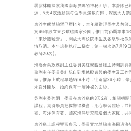
署雲林艦探索我國南海屏障的神秘面紗。本營隊已
源，5天4夜活動讓每位學員滿載而歸，深獲大力讚
東沙生態體驗營已歷14年，本年續辦理學生及教師
於96年設立東沙環礁國家公園，惟目前仍屬軍事管
「東沙體驗營」，開放大專校院學生及各級學校教師報
情取消。本年規劃執行二梯次，第一梯次為7月19日
教師20名)。
海委會吳政務副主任委員美紅親臨登艦主持開訓典
務副主任委員美紅親自到場勉勵參與的學生及工作
頭，惟海上航程單趟約18小時，往返需36小時，
未對外開放，始終保有一層神祕的面紗。
吳副主委強調，學員在東沙島的3天2夜，相關機
課程，期待學員把握難得機會，用心學習體驗，並
署、海洋保育署、國家海洋研究院這個大家庭，共
東沙島上課程豐富多元，學員實地體驗南海周邊海