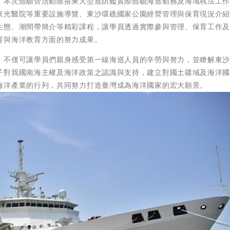
，本次體驗營活動除搭乘大型巡防艦實際體驗海巡勤務及海域執法工
東光醫院等重要設施導覽、東沙環礁國家公園經營管理與保育現況介
生態、潮間帶簡介等精彩課程，讓學員透過實際參與管理、保育工作
育與海洋教育方面的努力成果。
，不僅可讓學員們親身感受第一線海巡人員的辛勞與努力，並瞭解東
子對我國南海主權及海洋政策之認識與支持，建立對國土疆域及海洋
海洋產業的行列，共同努力打造臺灣成為海洋國家的宏大願景。