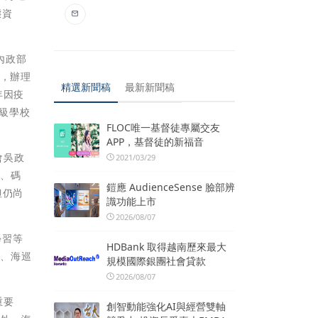
態資
內政部
起，辦理
精選新聞稿
最新新聞稿
年因疫
各級學校
FLOC唯一基督徒專屬交友
APP，基督徒的新福音
會吳政
2021/03/29
場、碼
鎧應 AudienceSense 臉部辨
但仍尚
識功能上市
2026/08/07
學習等
HDBank 取得越南歷來最大
會、海巡
規模國際銀團社會貸款
2026/08/07
重要
創智動能強化AI與經營雙軸