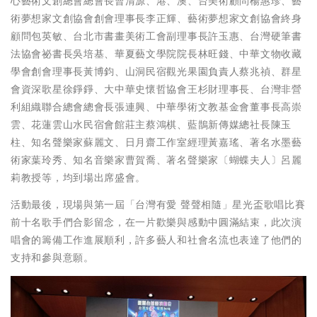
心藝術文創總會總會長曹清源、港、澳、台美術顧問楊惠珍、藝
術夢想家文創協會創會理事長李正輝、藝術夢想家文創協會終身
顧問包英敏、台北市書畫美術工會副理事長許玉惠、台灣硬筆書
法協會祕書長吳培基、華夏藝文學院院長林旺錢、中華文物收藏
學會創會理事長黃博鈞、山洞民宿觀光果園負責人蔡兆禎、群星
會資深歌星徐錚錚、大中華史懷哲協會王杉財理事長、台灣非營
利組織聯合總會總會長張連興、中華學術文教基金會董事長高崇
雲、花蓮雲山水民宿會館莊主蔡鴻棋、藍鵲新傳媒總社長陳玉
柱、知名聲樂家蘇麗文、日月齋工作室經理黃嘉瑤、著名水墨藝
術家葉玲秀、知名音樂家曹賀喬、著名聲樂家〔蝴蝶夫人〕呂麗
莉教授等，均到場出席盛會。
活動最後，現場與第一屆「台灣有愛 聲聲相隨」星光盃歌唱比賽
前十名歌手們合影留念，在一片歡樂與感動中圓滿結束，此次演
唱會的籌備工作進展順利，許多藝人和社會名流也表達了他們的
支持和參與意願。