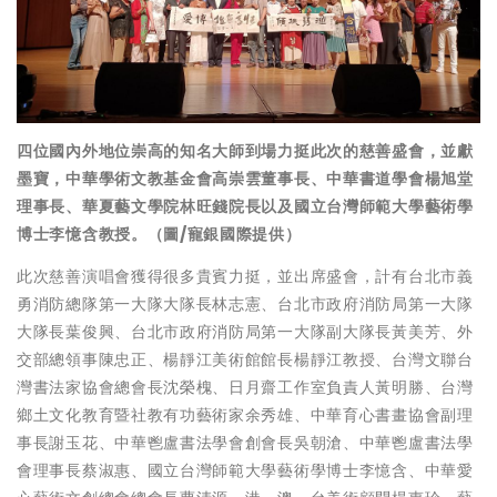
四位國內外地位崇高的知名大師到場力挺此次的慈善盛會，並獻
墨寶，中華學術文教基金會高崇雲董事長、中華書道學會楊旭堂
理事長、華夏藝文學院林旺錢院長以及國立台灣師範大學藝術學
博士李憶含教授。（圖/寵銀國際提供）
此次慈善演唱會獲得很多貴賓力挺，並出席盛會，計有台北市義
勇消防總隊第一大隊大隊長林志憲、台北市政府消防局第一大隊
大隊長葉俊興、台北市政府消防局第一大隊副大隊長黃美芳、外
交部總領事陳忠正、楊靜江美術館館長楊靜江教授、台灣文聯台
灣書法家協會總會長沈榮槐、日月齋工作室負責人黃明勝、台灣
鄉土文化教育暨社教有功藝術家余秀雄、中華育心書畫協會副理
事長謝玉花、中華鬯盧書法學會創會長吳朝滄、中華鬯盧書法學
會理事長蔡淑惠、國立台灣師範大學藝術學博士李憶含、中華愛