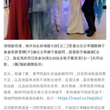
演唱會現場，海外知名林海陽大師(左二)受邀台北古亭國際獅子
會會長蔣雪櫻(中)擔任古亭獅子會顧問，慈善歌手榛姗媚(右
二)，遠從馬來西亞來参加演出的知名歌手董美君(右一)共同合
影。（圖/寵銀國際提供）
其次，根據了解，臺灣照顧生命協會貓狗119，目前因為救援經費
不足，以及救援車老舊不堪無法使用，急需汰換，還有醫療費用
的短缺，以及收容的狗場房舍老舊，亟待整修，而導致暫停救援
服務，貓狗119急需社會大眾共伸援手，幫助無家可歸的毛孩子，
壤牠們能夠有被救的權利，影片：
https://reurl.cc/aqQ0LZ
流浪貓狗救援是一項時間敏感的工作，不能容許車輛故障或設備