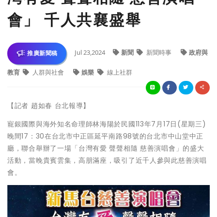
會」 千人共襄盛舉
Jul 23,2024
新聞
新聞時事
政府與
推廣新聞稿
教育
人群與社會
娛樂
線上社群
【記者 趙如春 台北報導】
寵銀國際與海外知名命理師林海陽於民國113年7月17日(星期三)
晚間17：30在台北市中正區延平南路98號的台北市中山堂中正
廳，聯合舉辦了一場「台灣有愛 聲聲相隨 慈善演唱會」的盛大
活動，當晚貴賓雲集，高朋滿座，吸引了近千人參與此慈善演唱
會。