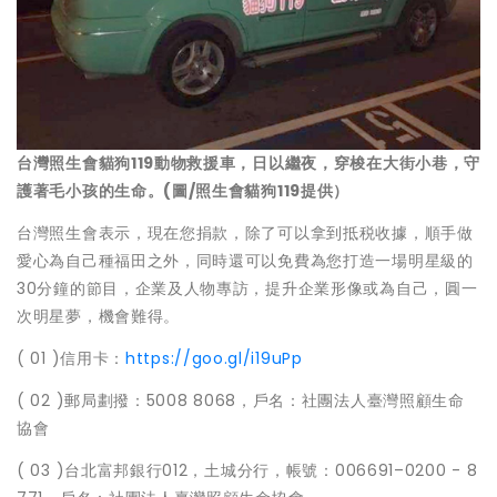
台灣照生會貓狗119動物救援車，日以繼夜，穿梭在大街小巷，守
護著毛小孩的生命。(圖/照生會貓狗119提供）
台灣照生會表示，現在您捐款，除了可以拿到抵税收據，順手做
愛心為自己種福田之外，同時還可以免費為您打造一場明星級的
30分鐘的節目，企業及人物專訪，提升企業形像或為自己，圓一
次明星夢，機會難得。
( 01 )信用卡：
https://goo.gl/i19uPp
( 02 )郵局劃撥：5008 8068，戶名：社團法人臺灣照顧生命
協會
( 03 )台北富邦銀行012，土城分行，帳號：006691–0200 - 8