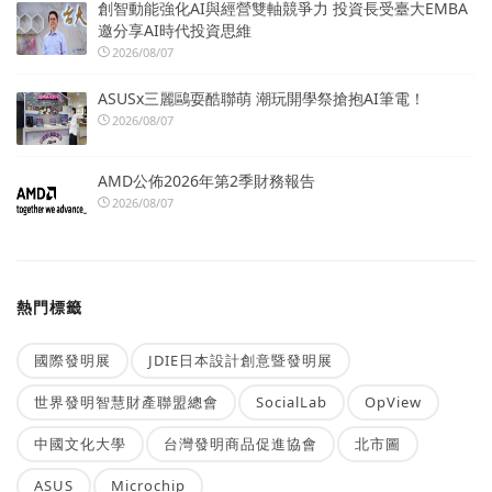
創智動能強化AI與經營雙軸競爭力 投資長受臺大EMBA
邀分享AI時代投資思維
2026/08/07
ASUSx三麗鷗耍酷聯萌 潮玩開學祭搶抱AI筆電！
2026/08/07
AMD公佈2026年第2季財務報告
2026/08/07
熱門標籤
國際發明展
JDIE日本設計創意暨發明展
世界發明智慧財產聯盟總會
SocialLab
OpView
中國文化大學
台灣發明商品促進協會
北市圖
ASUS
Microchip