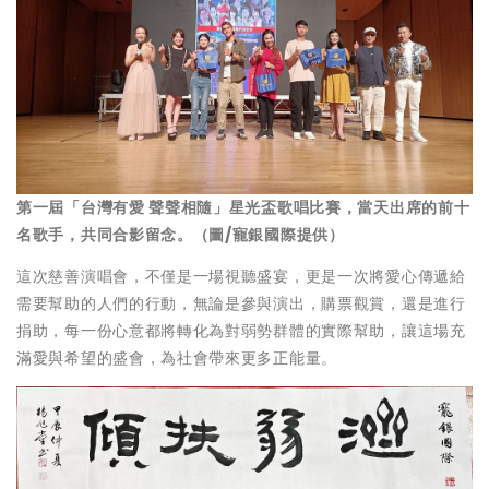
第一屆「台灣有愛 聲聲相隨」星光盃歌唱比賽，當天出席的前十
名歌手，共同合影留念。（圖/寵銀國際提供）
這次慈善演唱會，不僅是一場視聽盛宴，更是一次將愛心傳遞給
需要幫助的人們的行動，無論是參與演出，購票觀賞，還是進行
捐助，每一份心意都將轉化為對弱勢群體的實際幫助，讓這場充
滿愛與希望的盛會，為社會帶來更多正能量。