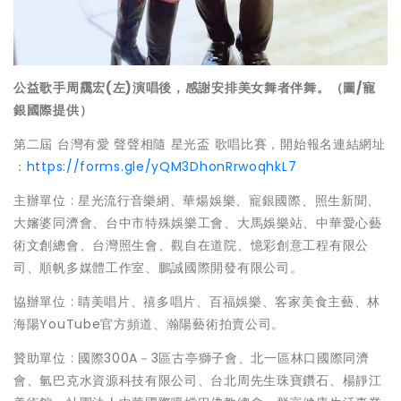
公益歌手周靄宏(左)演唱後，感謝安排美女舞者伴舞。（圖/寵
銀國際提供）
第二屆 台灣有愛 聲聲相隨 星光盃 歌唱比賽，開始報名連結網址
：
https://forms.gle/yQM3DhonRrwoqhkL7
主辦單位 : 星光流行音樂網、華煬娛樂、寵銀國際、照生新聞、
大嬸婆同濟會、台中市特殊娛樂工會、大馬娛樂站、中華愛心藝
術文創總會、台灣照生會、觀自在道院、憶彩創意工程有限公
司、順帆多媒體工作室、鵬誠國際開發有限公司。
協辦單位 : 睛美唱片、禧多唱片、百福娛樂、客家美食主藝、林
海陽YouTube官方頻道、瀚陽藝術拍賣公司。
贊助單位 : 國際300A－3區古亭獅子會、北一區林口國際同濟
會、氫巴克水資源科技有限公司、台北周先生珠寶鑽石、楊靜江