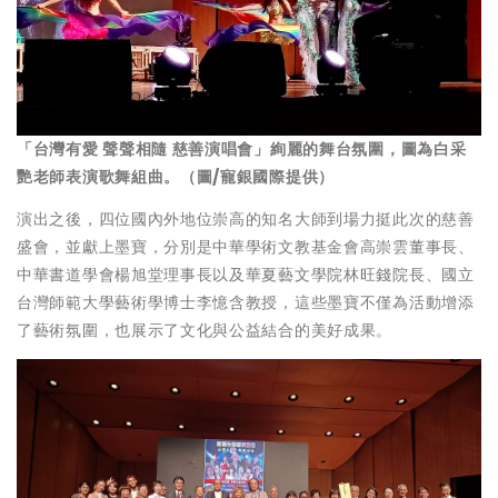
「台灣有愛 聲聲相隨 慈善演唱會」絢麗的舞台氛圍，圖為白采
艷老師表演歌舞組曲。（圖/寵銀國際提供）
演出之後，四位國內外地位崇高的知名大師到場力挺此次的慈善
盛會，並獻上墨寶，分別是中華學術文教基金會高崇雲董事長、
中華書道學會楊旭堂理事長以及華夏藝文學院林旺錢院長、國立
台灣師範大學藝術學博士李憶含教授，這些墨寶不僅為活動增添
了藝術氛圍，也展示了文化與公益結合的美好成果。