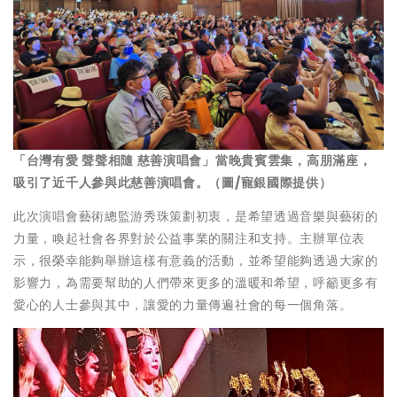
「台灣有愛 聲聲相隨 慈善演唱會」當晚貴賓雲集，高朋滿座，
吸引了近千人參與此慈善演唱會。（圖/寵銀國際提供）
此次演唱會藝術總監游秀珠策劃初衷，是希望透過音樂與藝術的
力量，喚起社會各界對於公益事業的關注和支持。主辦單位表
示，很榮幸能夠舉辦這樣有意義的活動，並希望能夠透過大家的
影響力，為需要幫助的人們帶來更多的溫暖和希望，呼籲更多有
愛心的人士參與其中，讓愛的力量傳遍社會的每一個角落。