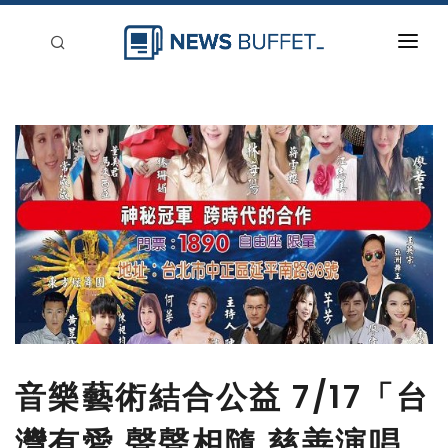
回到首頁
新聞稿分類
登入
刊登
音樂藝術結合公益 7/17「台
灣有愛 聲聲相隨 慈善演唱