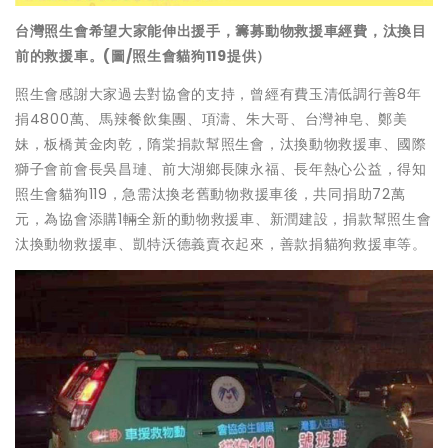
台灣照生會希望大家能伸出援手，籌募動物救援車經費，汰換目
前的救援車。(圖/照生會貓狗119提供）
照生會感謝大家過去對協會的支持，曾經有費玉清低調行善8年
捐4800萬、馬辣餐飲集團、項濤、朱大哥、台灣神皂、鄭美
妹，板橋黃金肉乾，隋棠捐款幫照生會，汰換動物救援車、國際
獅子會前會長吳昌璉、前大湖鄉長陳永福、長年熱心公益，得知
照生會貓狗119，急需汰換老舊動物救援車後，共同捐助72萬
元，為協會添購1輛全新的動物救援車、新潤建設，捐款幫照生會
汰換動物救援車、凱特沃德義賣衣起來，善款捐貓狗救援車等。