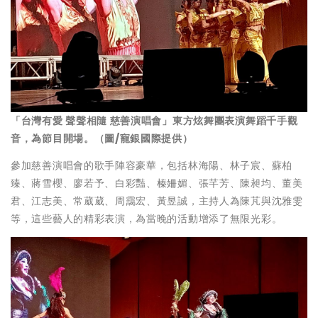
「台灣有愛 聲聲相隨 慈善演唱會」東方炫舞團表演舞蹈千手觀
音，為節目開場。（圖/寵銀國際提供）
參加慈善演唱會的歌手陣容豪華，包括林海陽、林子宸、蘇柏
臻、蔣雪櫻、廖若予、白彩豔、榛姍媚、張芊芳、陳昶均、董美
君、江志美、常葳葳、周靄宏、黃昱誠，主持人為陳芃與沈雅雯
等，這些藝人的精彩表演，為當晚的活動增添了無限光彩。