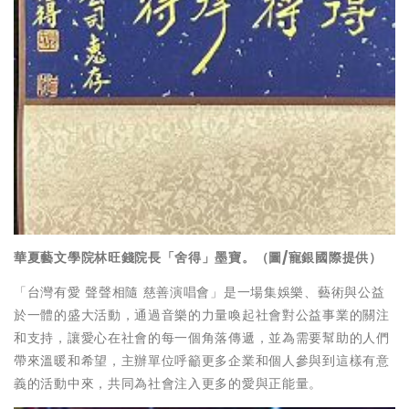
華夏藝文學院林旺錢院長「舍得」墨寶。（圖/寵銀國際提供）
「台灣有愛 聲聲相隨 慈善演唱會」是一場集娛樂、藝術與公益
於一體的盛大活動，通過音樂的力量喚起社會對公益事業的關注
和支持，讓愛心在社會的每一個角落傳遞，並為需要幫助的人們
帶來溫暖和希望，主辦單位呼籲更多企業和個人參與到這樣有意
義的活動中來，共同為社會注入更多的愛與正能量。