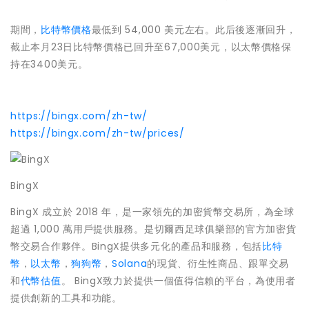
期間，
比特幣價格
最低到 54,000 美元左右。此后後逐漸回升，
截止本月23日比特幣價格已回升至67,000美元，以太幣價格保
持在3400美元。
https://bingx.com/zh-tw/
https://bingx.com/zh-tw/prices/
BingX
BingX 成立於 2018 年，是一家領先的加密貨幣交易所，為全球
超過 1,000 萬用戶提供服務。是切爾西足球俱樂部的官方加密貨
幣交易合作夥伴。BingX提供多元化的產品和服務，包括
比特
幣
，
以太幣
，
狗狗幣
，
Solana
的現貨、衍生性商品、跟單交易
和
代幣估值
。 BingX致力於提供一個值得信賴的平台，為使用者
提供創新的工具和功能。