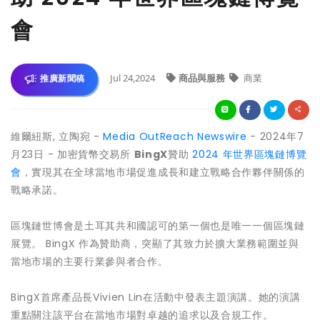
會
Jul 24,2024
商品與服務
商業
推廣新聞稿
維爾紐斯, 立陶宛 -
Media OutReach Newswire
- 2024年7
月23日 - 加密貨幣交易所
BingX
贊助
2024 年世界區塊鏈博覽
會
，實現其在全球當地市場促進成長和建立戰略合作夥伴關係的
戰略承諾。
區塊鏈世博會是土耳其共和國認可的第一個也是唯一一個區塊鏈
展覽。 BingX 作為贊助商，突顯了其致力於擴大業務範圍並與
當地市場的主要行業參與者合作。
BingX首席產品長Vivien Lin在活動中發表主題演講。她的演講
重點關注該平台在當地市場對卓越的追求以及合規工作。