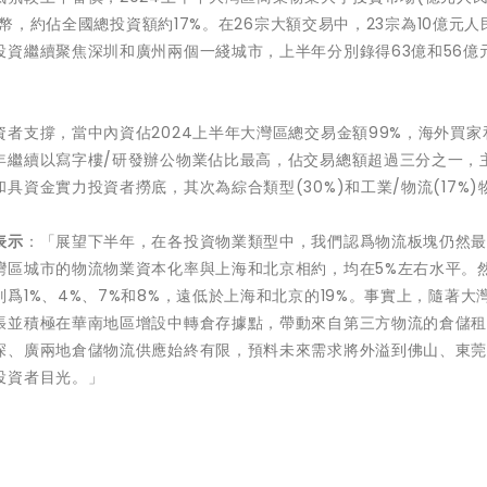
民幣，約佔全國總投資額約17%。在26宗大額交易中，23宗為10億元人
資繼續聚焦深圳和廣州兩個一綫城市，上半年分別錄得63億和56億
者支撐，當中內資佔2024上半年大灣區總交易金額99%，海外買家
年繼續以寫字樓/研發辦公物業佔比最高，佔交易總額超過三分之一，
資金實力投資者撈底，其次為綜合類型(30%)和工業/物流(17%)
表示
：「展望下半年，在各投資物業類型中，我們認爲物流板塊仍然
灣區城市的物流物業資本化率與上海和北京相約，均在5%左右水平。
1%、4%、7%和8%，遠低於上海和北京的19%。事實上，隨著大
張並積極在華南地區增設中轉倉存據點，帶動來自第三方物流的倉儲
深、廣兩地倉儲物流供應始終有限，預料未來需求將外溢到佛山、東
投資者目光。」