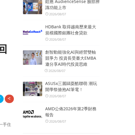
鎧應 AudienceSense 臉部辨
識功能上市
2026/08/07
HDBank 取得越南歷來最大
規模國際銀團社會貸款
2026/08/07
回
創智動能強化AI與經營雙軸
競爭力 投資長受臺大EMBA
邀分享AI時代投資思維
2026/08/07
ASUSx三麗鷗耍酷聯萌 潮玩
開學祭搶抱AI筆電！
2026/08/07
AMD公佈2026年第2季財務
報告
2026/08/07
一手住