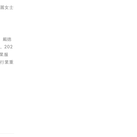
彩麗女士
。戴德
。202
業服
多行業重