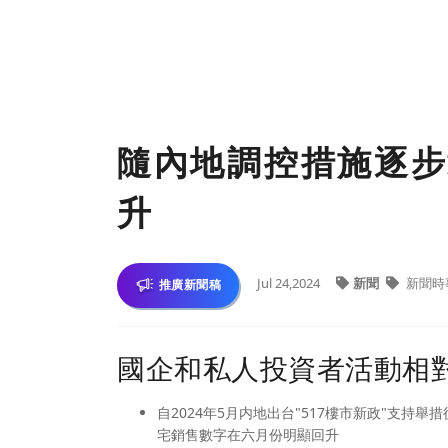
隨內地調控措施逐步
升
Jul 24,2024
新聞
新聞時
推廣新聞稿
國企和私人投資者活動相
自2024年5月内地出台"517樓市新政"支
宅銷售數字在六月份明顯回升