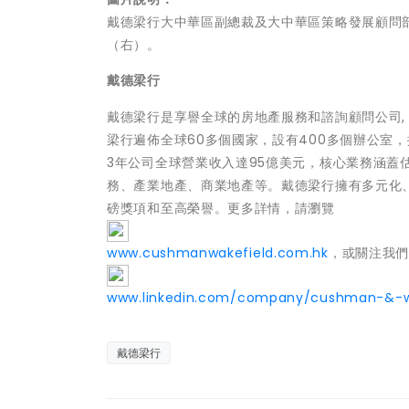
戴德梁行大中華區副總裁及大中華區策略發展顧問
（右）。
戴德梁行
戴德梁行是享譽全球的房地產服務和諮詢顧問公司,
梁行遍佈全球60多個國家，設有400多個辦公室，擁
3年公司全球營業收入達95億美元，核心業務涵
務、產業地產、商業地產等。戴德梁行擁有多元化
磅獎項和至高榮譽。更多詳情，請瀏覽
www.cushmanwakefield.com.hk
，或關注我
www.linkedin.com/company/cushman-&-wa
戴德梁行