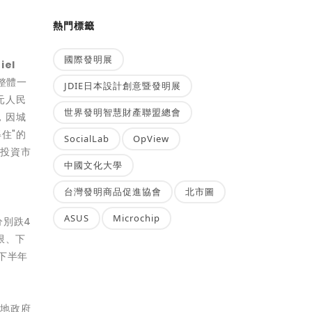
熱門標籤
國際發明展
el
整體一
JDIE日本設計創意暨發明展
元人民
世界發明智慧財產聯盟總會
，因城
住"的
SocialLab
OpView
於投資市
中國文化大學
台灣發明商品促進協會
北市圖
ASUS
Microchip
分別跌4
限、下
下半年
各地政府