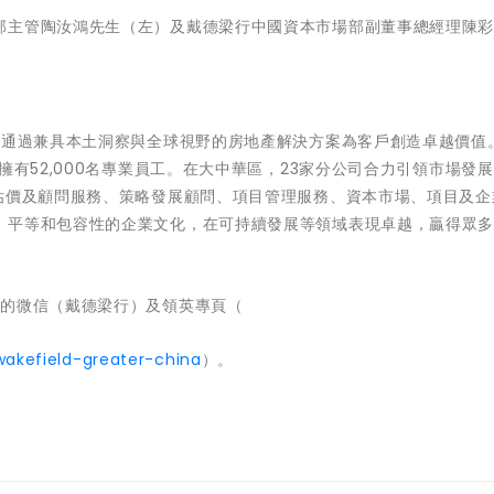
部主管陶汝鴻先生（左）及戴德梁行中國資本市場部副董事總經理陳
 通過兼具本土洞察與全球視野的房地產解決方案為客戶創造卓越價值
有52,000名專業員工。在大中華區，23家分公司合力引領市場發展
蓋估價及顧問服務、策略發展顧問、項目管理服務、資本市場、項目及企
、平等和包容性的企業文化，在可持續發展等領域表現卓越，贏得眾
們的微信（戴德梁行）及領英專頁（
kefield-greater-china
）。