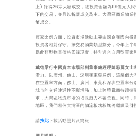
上) 錄得26宗大額成交，總投資金額為119億元人
下的交易，並且以折讓成交爲主。大灣區商業物業投
幣成交。
買家比例方面，投資市場活動主要由國企和國內投資
投資者相對保守。按交易物業類型劃分，今年上半
爲此類型物業價格回歸現實，特別適合自用型買家和具
戴德梁行中國資本市場部副董事總經理陳彩麗女士
潛力。以廣州、佛山、深圳和東莞爲例，這幾個大
在空置率方面，佛山、廣州、東莞和深圳空置率分別爲
城市的交通連通性不斷增强，加上跨境電商持續擴
求，大灣區物流市場的增長潛力不容忽視。同時，
地區，我們相信大灣區的物流板塊板塊將繼續吸引
請
按此
下載活動照片及簡報
圖片說明：