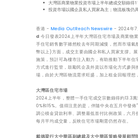
大灣區商業物業投資市場上半年總成交額錄得11
投資市場以國企及私人買家為主；物流板塊仍
香港 -
Media OutReach Newswire
- 2024年
d
今日發表2024上半年大灣區住宅市場及商業物
手住宅銷售數字雖然較去年同期減慢，然而市場氣
幣以上)方面，成交主要由國企和私人買家支撐。
施策，預計可為樓市注入動力，有助推動下半年住宅
方式進行監管，鼓勵民企及外資以市場化方式參與
場，由於大灣區物流需求旺盛，加上租金回報理想
大灣區住宅市場
2024上半年，整體一手住宅成交宗數錄得約13.
0%和15%。值得注意的是，伴隨中央在五月中發佈
調公積金貸款利率、調整最低首付比例政策，六月份一
每月平均成交量，反映住宅市場剛需仍然存在。
戴德梁行大中華區副總裁及大中華區策略發展顧問