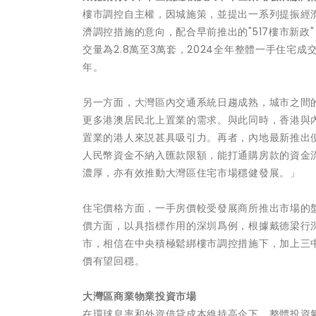
樓市調控自主權，因城施策，並提出一系列提振經濟
濟調控措施的意向，配合早前推出的"517樓市新
交量為2.8萬至3萬套，2024全年整體一手住宅成交
年。
另一方面，大灣區內交通系統日趨成熟，城市之間
更多港澳居民北上置業的需求。與此同時，香港與
置業的港人來説甚具吸引力。再者，內地最新推出
人民幣資金不納入匯款限額，能打通購房款的資金
濃厚，亦有效推動大灣區住宅市場穩健發展。」
住宅價格方面，一手房價較受發展商所推出市場的
價方面，以具指標作用的深圳爲例，根據戴德梁行深圳
市，相信在中央積極鬆綁樓市調控措施下，加上三
價有望回穩。
大灣區商
業
物業投資市場
在環球息率和外資借貸成本維持高企下，整體投資氣