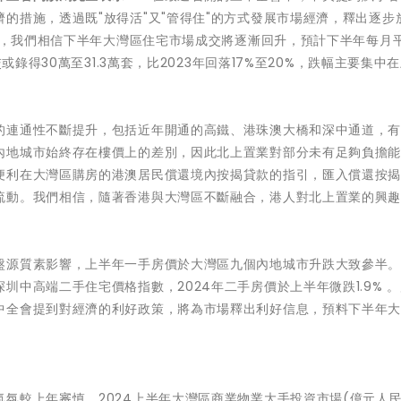
的措施，透過既"放得活"又"管得住"的方式發展市場經濟，釋出逐步
政"，我們相信下半年大灣區住宅市場成交將逐漸回升，預計下半年每月
或錄得30萬至31.3萬套，比2023年回落17%至20%，跌幅主要集中
的連通性不斷提升，包括近年開通的高鐵、港珠澳大橋和深中通道，
內地城市始終存在樓價上的差別，因此北上置業對部分未有足夠負擔
便利在大灣區購房的港澳居民償還境內按揭貸款的指引，匯入償還按
流動。我們相信，隨著香港與大灣區不斷融合，港人對北上置業的興
盤源質素影響，上半年一手房價於大灣區九個內地城市升跌大致參半
中高端二手住宅價格指數，2024年二手房價於上半年微跌1.9% 
中全會提到對經濟的利好政策，將為市場釋出利好信息，預料下半年
氛較上年審慎，2024上半年大灣區商業物業大手投資市場(億元人