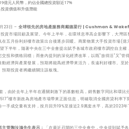
9億元人民幣，約佔全國總投資額近17%
具投資價值和升值潛能
7月23日 –
全球領先的房地產服務商戴德梁行 | Cushman & Wakefi
業投資市場回顧及展望。今年上半年，在環球息率高企影響下，大灣區
氛在五月份利好樓市政策出台後逐步回暖。商業物業大手投資市場(億
展望下半年，隨著中央在三中全會提出賦予各城市政府樓市調控自主權
交投和價格回穩；而會內提到的深化經濟改革，以既"放得活"又"管得
推動經濟與產業發展，預期將能爲經濟帶來活力，長遠利好樓市。至
，預期投資者將繼續關注該板塊。
3萬套，由於去年上半年在通關刺激下的基數較高，銷售數字同比和環比
"517"樓市新政為房地產市場帶來正面信息，明確取消全國房貸利率下
手成交量有支持，按月回升19%至接近2.9萬套水平，高於2023年
部主管陶汝鴻先生表示：
「在最近召開的三中全會中，中央提到賦予