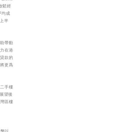
放鬆經
平均成
在上半
有助帶動
能力在港
揭貸款的
趣將更爲
。二手樓
。展望後
大灣區樓
民幣以