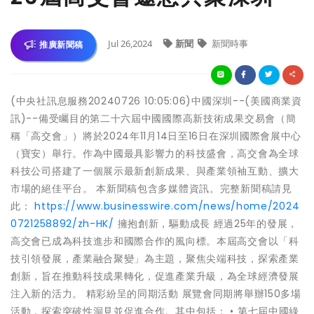
Jul 26,2024
新聞
新聞時事
推廣新聞稿
(中央社訊息服務20240726 10:05:06)中國深圳--(美國商業資
訊)--備受矚目的第二十六屆中國國際高新技術成果交易會（簡
稱「高交會」）將於2024年11月14日至16日在深圳國際會展中心
（寶安）舉行。作為中國最具影響力的科技盛會，高交會為全球
科技公司搭建了一個展示最新創新成果、與產業領袖互動、擴大
市場的絕佳平台。 本新聞稿包含多媒體資訊。完整新聞稿請見
此：
https://www.businesswire.com/news/home/2024
0721258892/zh-HK/
擁抱創新，驅動成長 經過25年的發展，
高交會已成為科技進步和國際合作的風向標。本屆高交會以「科
技引領發展，產業融合聚變」為主題，聚焦尖端科技，探索產業
創新，旨在推動科技成果轉化，促進產業升級，為全球經濟發展
注入新的活力。 精彩紛呈的同期活動 展覽會同期將舉辦150多場
活動，探索突破性洞見並促進合作。其中包括： • 第七屆中國綠