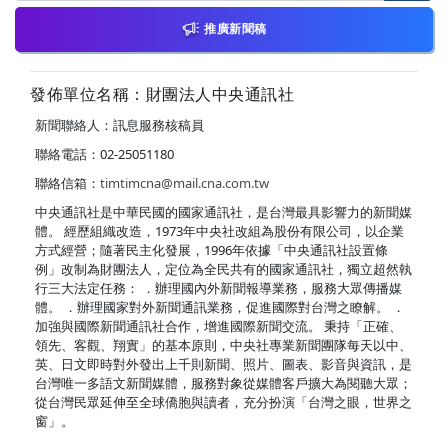
推廣新聞稿
發佈單位名稱：財團法人中央通訊社
新聞聯絡人：訊息服務核稿員
聯絡電話：02-25051180
聯絡信箱：
timtimcna@mail.cna.com.tw
中央通訊社是中華民國的國家通訊社，是台灣最具影響力的新聞媒
體。 經歷組織改造，1973年中央社改組為股份有限公司，以企業
方式經營；隨著民主化發展，1996年依據「中央通訊社設置條
例」改制為財團法人，定位為全民共有的國家通訊社，獨立超然執
行三大法定任務： ．辦理國內外新聞報導業務，服務大眾傳播媒
體。 ．辦理國家對外新聞通訊業務，促進國際對台灣之瞭解。 ．
加強與國際新聞通訊社合作，增進國際新聞交流。 秉持「正確、
領先、客觀、翔實」的基本原則，中央社專業新聞團隊每天以中、
英、日文即時對外發出上千則新聞、照片、圖表、影音與資訊，是
台灣唯一多語文新聞媒體，服務對象從媒體客戶擴大為閱聽大眾；
從台灣民眾延伸至全球僑胞與讀者，充分扮演「台灣之眼，世界之
窗」。