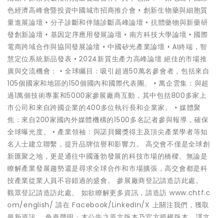
色經濟高峰會暨投資中國城市招商推介會 • 創新生物藥與細胞質
量進展論壇 • 分子診斷和伴隨診斷高峰論壇 • 抗體藥物與新藥研
發創新論壇 • 基因定序應用發展論壇 • 南方科技大學論壇 • 國際
電商跨域合作與協同發展論壇 • 中國矽光產業論壇 • AI終端，智
慧定位系統新品發表 • 2024新質生產力高峰論壇 絕佳的市場推
廣與交流機會： • 全球矚目：吸引超過50萬名參會者，包括來自
105個國家和地區的150個國內和國際代表團。 • 萬企雲集：與超
過1萬個技術專案和5000家參展廠商互動，其中包括800多家上
市公司和來自跨國企業的400多位執行長和企業家。 • 媒體聚
焦：來自200家國內外媒體機構的1500多名記者參與報導，確保
全球曝光度。 • 產業領袖：與諾貝爾獎得主及頂尖產業學者等知
名人士建立聯繫，提升品牌信譽和影響力。 高交會不僅是全球創
新匯聚之地，更是通往中國蓬勃發展的科技市場的橋樑。無論是
瞭解產業發展趨勢還是尋求全球合作和市場擴張，高交會都是科
技產業從業人員不容錯過的盛會。 參展廠商登記請造訪此處。
觀眾登記請造訪此處。 如欲瞭解更多資訊，請造訪 www.chtf.c
om/english/ 請在 Facebook/LinkedIn/X 上關注我們，獲取
最新資訊。 免責聲明：本公告之原文版本乃官方授權版本。譯文