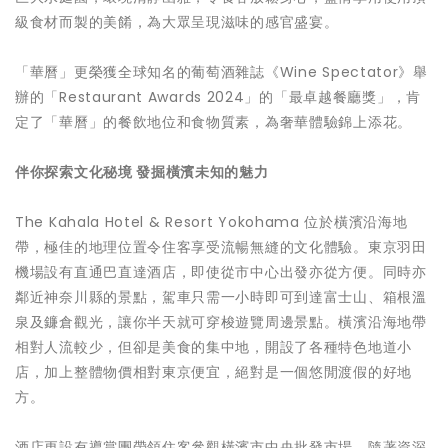
級食材而製的美餚，為大眾呈現滋味的感官盛宴。
「華曆」更榮獲全球知名的葡萄酒雜誌《Wine Spectator》舉
辦的「Restaurant Awards 2024」的「最卓越餐廳獎」，肯
定了「華曆」的餐飲地位和食物質素，為奢華體驗錦上添花。
伴你探索文化秘境 發掘橫濱未知的魅力
The Kahala Hotel & Resort Yokohama 位於橫濱沿海地
帶，極佳的地理位置令住客享受流暢無縫的文化體驗。東京羽田
機場設有直通巴直達酒店，即使從市中心出發亦從方便。同時亦
鄰近神奈川縣的景點，駕車只需一小時即可到達富士山、箱根溫
泉及鐮倉觀光，讓你半天就可穿梭遊覽周邊景點。橫濱沿海地帶
相對人流較少，但卻是美食的集中地，開設了各種特色地道小
店，加上整體物價相對東京便宜，絕對是一個悠閒渡假的好地
方。
酒店更設有導賞團帶領住客參觀橫濱市中央批發市場。隨著資深