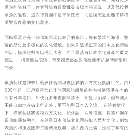
導遊的講解下，住客可親身目擊批發市場內的景況，以及競投吞
拿魚的過程。這次導賞團不是單單觀光，而是讓您近距離了解橫
濱豐富多彩的文化歷史。
同時橫濱亦是一個傳統跟現代結合的都市，擁有繁華的海港、豐
富的歷史及多樣化的文化體驗。如果你追求正宗的日本文化體驗
的話，橫濱絕對可以滿足大家。而且橫濱有日本文化遺產的重要
標誌——橫濱藝妓表演，齊來感受藝妓對傳統藝術超越時間限制
的愛。
橫濱藝妓是神奈川藝妓揉合開埠後接觸的西方文化後誕生的。由1
639年起，江戶幕府禁止其他國家的船隻前往包括橫濱港在內的
所有日本港口。即使百多年後解除禁令，船隻可泊岸，但外國人
不能自由地在街上行走外，更不能與日本人交流。 在這種情況
下，橫濱藝妓將各種西方文化，如外語、西餐禮儀、長笛和鋼琴
跟傳統藝妓融合。在尊重日本傳統文化同時加入西方文化，例如
表演的和服及腰帶打破傳統規範，加入西方元素，形成了獨有的