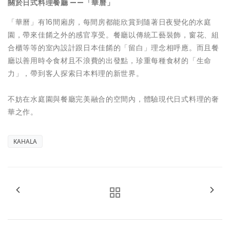
關於日式料理餐廳 ——「華曆」
「華曆」有16間廂房，每間房都能欣賞到隨著日夜變化的水庭
園，帶來佳餚之外的感官享受。餐廳以傳統工藝裝飾，窗花、組
合櫃等等的室內設計跟日本佳餚的「留白」理念相呼應。而且餐
廳以善用時令食材且不浪費的出發點，珍重每種食材的「生命
力」，帶到客人探索日本料理的新世界。
不妨在水庭園與餐廳完美融合的空間內，體驗現代日式料理的奢
華之作。
KAHALA