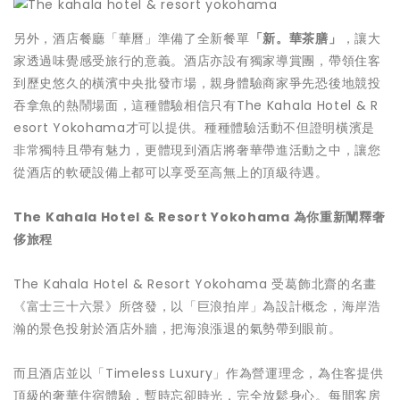
另外，酒店餐廳「華曆」準備了全新餐單
「新。華茶膳」
，讓大
家透過味覺感受旅行的意義。酒店亦設有獨家導賞團，帶領住客
到歷史悠久的橫濱中央批發市場，親身體驗商家爭先恐後地競投
吞拿魚的熱鬧場面，這種體驗相信只有The Kahala Hotel & R
esort Yokohama才可以提供。種種體驗活動不但證明橫濱是
非常獨特且帶有魅力，更體現到酒店將奢華帶進活動之中，讓您
從酒店的軟硬設備上都可以享受至高無上的頂級待遇。
The Kahala Hotel & Resort Yokohama 為你重新闡釋奢
侈旅程
The Kahala Hotel & Resort Yokohama 受葛飾北齋的名畫
《富士三十六景》所啓發，以「巨浪拍岸」為設計概念，海岸浩
瀚的景色投射於酒店外牆，把海浪漲退的氣勢帶到眼前。
而且酒店並以「Timeless Luxury」作為營運理念，為住客提供
頂級的奢華住宿體驗，暫時忘卻時光，完全放鬆身心。每間客房