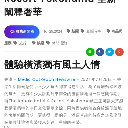
闡釋奢華
Jul 29,2024
新聞
新聞時事
商品與
推廣新聞稿
服務
旅行
娛樂
休閒活動
體驗橫濱獨有風土人情
香港 -
Media OutReach Newswire
- 2024年7月26日 - 香
港生活節奏急促，不少人每天都在追趕生活。為了遠離勞碌奔波
的每天，更有不少人計劃到東南亞的渡假勝地過一個悠閒假期。
而The Kahala Hotel & Resort Yokohama就正正可讓大眾感
受橫濱獨特的中日文化薈萃之餘，同時提供猶如置身於渡假勝地
的奢華悠閒假期。更值得一提的是，酒店卓越的待客之道及摩登
奢華設計讓酒店榮獲米芝蓮一星鑰的殊榮。