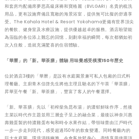
和套房均配備席夢思高級床褥和寶格麗（BVLGARI）名貴的梳洗
用品，更有設施齊備且寬敞的海景浴室，提供無可比擬的舒適享
受。The Kahala Hotel & Resort Yokohama更備有世界頂尖
的餐飲、健身室及水療設施，提供優越超卓的服務。酒店盼望能
為蒞臨的各位添上難忘的回憶，刻劃幸福的瞬間，每次都猶如初
次入住般，造就充滿驚喜的住宿體驗。
「華曆」的「新。華茶膳」體驗 用味覺感受橫濱
150年歷史
位於酒店3樓的「華曆」是設有水庭園景兼可私人包廂的日式料
理餐廳。主廚青木信啓先生將他主理且馳名的下午茶「華茶膳」
昇華至午餐「新。華茶膳」，豐富了客人的午餐選擇。
「新。華茶膳」先以「初榨柴魚昆布湯」的濃郁鮮味作序，然後
主菜以時代作主題並用三層盒子呈上的融合菜，最後以神奈川惠
壽雞蛋製的特濃雞蛋布甸和時令水果作結，帶領味蕾由江戶時代
一步一步走到現代，感受超過150年的飲食變遷。同時餐廳內的
巨大水庭園，環境清靜幽雅，令食客放鬆身心，盡情享用使用頂