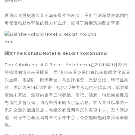
藝術風格。
透過欣賞歷史悠久又充滿多樣性的表演，不但可深深體會她們的
每個優雅動作背後的努力和血汗，更可了解橫濱的歷史背景。
關於The Kahala Hotel & Resort Yokohama
The Kahala Hotel & Resort Yokohama在2020年9月23日
於橫濱的港未來區開業，而`港未來區亦是自古以來多國文化薈萃
的重鎮。酒店以「閃爍摩登」為設計概念，光影交錯，時尚且高
雅。酒店內有146間客房，包括47平方米起的開揚套房，冠絕橫
濱港未來區。酒店內更有三間餐廳、酒吧、酒廊，均配備各種最
先進的宴會設備，適合舉辦不同大小型活動。客人還可以享受一
系列全面的酒店設施，包括設有五間廂房的美容中心、室內游泳
池、健身中心和設備齊全的水療中心，令你無時無刻享受奢華體
驗。