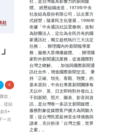
社，是台灣最具影響力的新聞媒
體。 經歷組織改造，1973年中央
社改組為股份有限公司，以企業方
式經營；隨著民主化發展，1996年
依據「中央通訊社設置條例」改制
為財團法人，定位為全民共有的國
家通訊社，獨立超然執行三大法定
款」
任務： ．辦理國內外新聞報導業
務，服務大眾傳播媒體。 ．辦理國
家對外新聞通訊業務，促進國際對
台灣之瞭解。 ．加強與國際新聞通
訊社合作，增進國際新聞交流。 秉
持「正確、領先、客觀、翔實」的
基本原則，中央社專業新聞團隊每
天以中、英、日文即時對外發出上
心匯款」
千則新聞、照片、圖表、影音與資
訊，是台灣唯一多語文新聞媒體，
，從結
服務對象從媒體客戶擴大為閱聽大
款5+
眾；從台灣民眾延伸至全球僑胞與
下一次
讀者，充分扮演「台灣之眼，世界
之窗」。