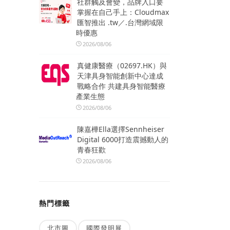
社群觸及會變，品牌入口要
掌握在自己手上：Cloudmax
匯智推出 .tw／.台灣網域限
時優惠
2026/08/06
真健康醫療（02697.HK）與
天津具身智能創新中心達成
戰略合作 共建具身智能醫療
產業生態
2026/08/06
陳嘉樺Ella選擇Sennheiser
Digital 6000打造震撼動人的
青春狂歡
2026/08/06
熱門標籤
北市圖
國際發明展