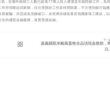
5月底，在臺外籍移工人數已超過77萬人投入產業及失能照顧工作，為
工作所得匯款回家鄉，往往受限於工作及時間因素，不方便到銀行臨
容易被騙，亦恐成為洗錢破口。未來將持續拓展其他國家移工匯款，
安全的優質金融服務，落實普惠金融。
下一
嘉義縣凱米颱風畜牧全品項現金救助，
日..