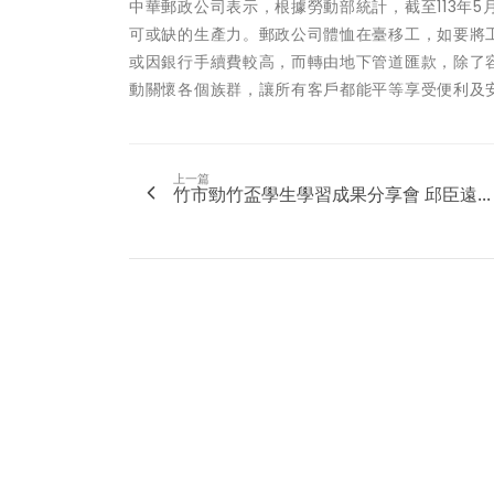
中華郵政公司表示，根據勞動部統計，截至113年
可或缺的生產力。郵政公司體恤在臺移工，如要將
或因銀行手續費較高，而轉由地下管道匯款，除了
動關懷各個族群，讓所有客戶都能平等享受便利及
上一篇
竹市勁竹盃學生學習成果分享會 邱臣遠...