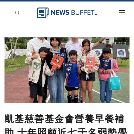
回到首頁
新聞稿分類
登入
刊登
凱基慈善基金會營養早餐補
助 十年照顧近七千名弱勢學