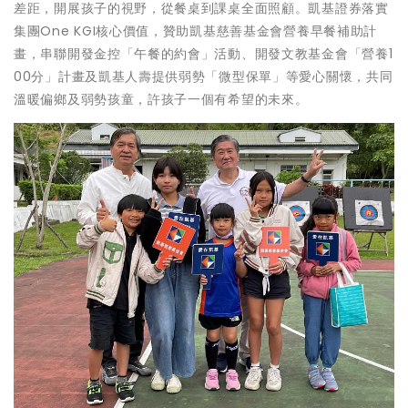
差距，開展孩子的視野，從餐桌到課桌全面照顧。凱基證券落實
集團One KGI核心價值，贊助凱基慈善基金會營養早餐補助計
畫，串聯開發金控「午餐的約會」活動、開發文教基金會「營養1
00分」計畫及凱基人壽提供弱勢「微型保單」等愛心關懷，共同
溫暖偏鄉及弱勢孩童，許孩子一個有希望的未來。