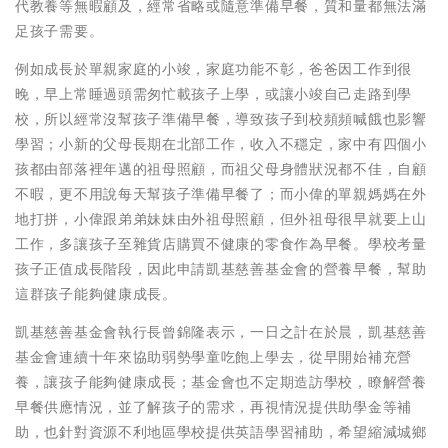
代教養等無暇顧及，經常省略或隨意準備早餐，質和量都無法滿
足孩子需要。
例如成長於單親家庭的小竣，家庭功能不彰，爸爸因工作到很
晚，早上常睡過頭需匆忙載孩子上學，或讓小竣自己走路到學
校，所以經常沒幫孩子準備早餐，導致孩子到校頻頻喊餓也影響
學習；小新的父母長期在北部工作，收入不穩定，家中有四個小
孩都由部落裡年邁的祖母照顧，而祖父母身體狀況都不佳，自顧
不暇，更不用說每天幫孩子準備早餐了；而小偉的單親媽媽在外
地打拼，小偉跟弟弟妹妹由外祖母照顧，但外祖母很早就要上山
工作，多讓孩子至雜貨店購買不健康的零食作為早餐。學校考量
孩子正值成長階段，因此申請凱基慈善基金會的營養早餐，幫助
這群孩子能夠健康成長。
凱基慈善基金會執行長曾錦隆表示，一日之計在於晨，凱基慈善
基金會連續十年來協助弱勢學童吃飽上學去，從早開始補充營
養，讓孩子能夠健康成長；基金會也不定期造訪學校，瞭解營養
早餐供應情況，並了解孩子的需求，再視情況提供助學金等補
助，也針對資源不利地區學校提供英語學習補助，希望縮減城鄉