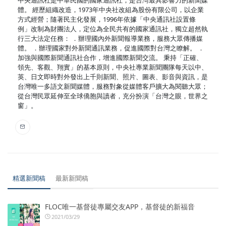
體。 經歷組織改造，1973年中央社改組為股份有限公司，以企業
方式經營；隨著民主化發展，1996年依據「中央通訊社設置條
例」改制為財團法人，定位為全民共有的國家通訊社，獨立超然執
行三大法定任務： ．辦理國內外新聞報導業務，服務大眾傳播媒
體。 ．辦理國家對外新聞通訊業務，促進國際對台灣之瞭解。 ．
加強與國際新聞通訊社合作，增進國際新聞交流。 秉持「正確、
領先、客觀、翔實」的基本原則，中央社專業新聞團隊每天以中、
英、日文即時對外發出上千則新聞、照片、圖表、影音與資訊，是
台灣唯一多語文新聞媒體，服務對象從媒體客戶擴大為閱聽大眾；
從台灣民眾延伸至全球僑胞與讀者，充分扮演「台灣之眼，世界之
窗」。
精選新聞稿
最新新聞稿
FLOC唯一基督徒專屬交友APP，基督徒的新福音
2021/03/29