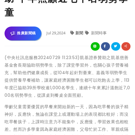
童
Jul 29,2024
新聞
新聞時事
推廣新聞稿
(中央社訊息服務20240729 11:23:53)凱基證券贊助之凱基慈善
基金會長期協助弱勢學生，除了課堂學習外，也關心孩子營養補
充，幫助他們健康成長，從104年起針對臺東、嘉義等弱勢學生
提供營養早餐補助，讓家庭經濟困難學生都可以吃飽去上學，113
年度已協助39所學校逾1,000名學生，連續十年來累計溫飽近7,0
00名弱勢學生，從課桌到餐桌全面照顧。
學齡兒童需要優質的早餐來開始新的一天，因為吃早餐的孩子精
神好，反應快，無論在課堂上或運動場上的表現都比較好；而沒
吃早餐孩子，上課時注意力不能集中，反應慢，學習效果也相較
差。然而許多學童因為家庭經濟困難，父母忙於工作、單親或隔