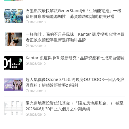
石墨點穴最快解法GenerStand推「生物能電池」一機
多用健康兼顧能源韌性！募資將啟動填問卷抽好禮
2026/08/10
一杯咖啡，喝的不只是風味：Kantar 凱度揭密台灣消費
者正以永續標準重新選擇咖啡品牌
2026/08/10
Kantar 凱度與 JKR 最新研究 : 品牌資產有七成來自體驗
2026/08/10
超人氣偶像Ozone 8/15即將現身OUTDOOR一日店長浪
漫寵粉！解鎖近距離夢幻福利！
2026/08/10
陽光房地產投資信託基金（「陽光房地產基金」） 截至
2026年6月30日止六個月之中期業績
2026/08/10