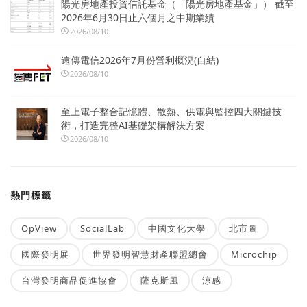
陽光房地產投資信託基金（「陽光房地產基金」） 截至
2026年6月30日止六個月之中期業績
2026/08/10
遠傳電信2026年7月份營利概況(自結)
2026/08/10
至上電子整合記憶體、散熱、供電與監控四大關鍵技
術，打造完整AI基礎架構解決方案
2026/08/10
熱門標籤
OpView
SocialLab
中國文化大學
北市圖
國際發明展
世界發明智慧財產聯盟總會
Microchip
台灣發明商品促進協會
薩克斯風
涼感