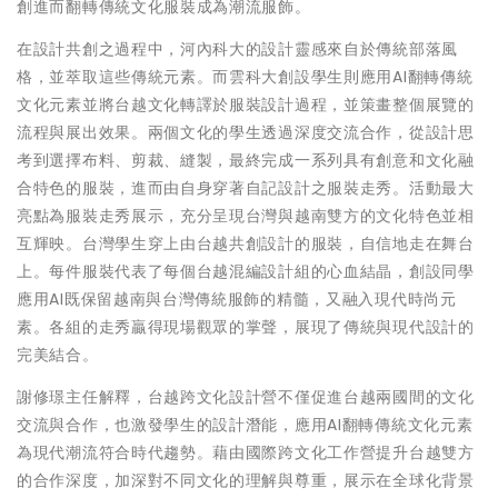
創進而翻轉傳統文化服裝成為潮流服飾。
在設計共創之過程中，河內科大的設計靈感來自於傳統部落風
格，並萃取這些傳統元素。而雲科大創設學生則應用AI翻轉傳統
文化元素並將台越文化轉譯於服裝設計過程，並策畫整個展覽的
流程與展出效果。兩個文化的學生透過深度交流合作，從設計思
考到選擇布料、剪裁、縫製，最終完成一系列具有創意和文化融
合特色的服裝，進而由自身穿著自記設計之服裝走秀。活動最大
亮點為服裝走秀展示，充分呈現台灣與越南雙方的文化特色並相
互輝映。台灣學生穿上由台越共創設計的服裝，自信地走在舞台
上。每件服裝代表了每個台越混編設計組的心血結晶，創設同學
應用AI既保留越南與台灣傳統服飾的精髓，又融入現代時尚元
素。各組的走秀贏得現場觀眾的掌聲，展現了傳統與現代設計的
完美結合。
謝修璟主任解釋，台越跨文化設計營不僅促進台越兩國間的文化
交流與合作，也激發學生的設計潛能，應用AI翻轉傳統文化元素
為現代潮流符合時代趨勢。藉由國際跨文化工作營提升台越雙方
的合作深度，加深對不同文化的理解與尊重，展示在全球化背景