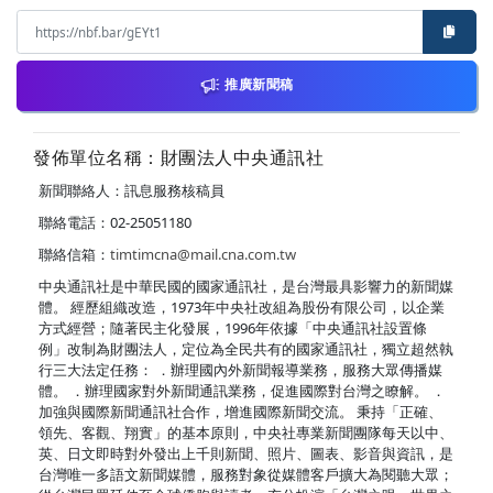
推廣新聞稿
發佈單位名稱：財團法人中央通訊社
新聞聯絡人：訊息服務核稿員
聯絡電話：02-25051180
聯絡信箱：
timtimcna@mail.cna.com.tw
中央通訊社是中華民國的國家通訊社，是台灣最具影響力的新聞媒
體。 經歷組織改造，1973年中央社改組為股份有限公司，以企業
方式經營；隨著民主化發展，1996年依據「中央通訊社設置條
例」改制為財團法人，定位為全民共有的國家通訊社，獨立超然執
行三大法定任務： ．辦理國內外新聞報導業務，服務大眾傳播媒
體。 ．辦理國家對外新聞通訊業務，促進國際對台灣之瞭解。 ．
加強與國際新聞通訊社合作，增進國際新聞交流。 秉持「正確、
領先、客觀、翔實」的基本原則，中央社專業新聞團隊每天以中、
英、日文即時對外發出上千則新聞、照片、圖表、影音與資訊，是
台灣唯一多語文新聞媒體，服務對象從媒體客戶擴大為閱聽大眾；