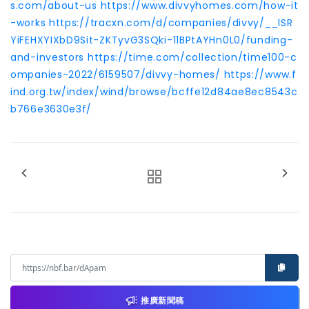
s.com/about-us
https://www.divvyhomes.com/how-it
-works
https://tracxn.com/d/companies/divvy/__lSR
YiFEHXYIXbD9Sit-ZKTyvG3SQki-11BPtAYHn0L0/funding-
and-investors
https://time.com/collection/time100-c
ompanies-2022/6159507/divvy-homes/
https://www.f
ind.org.tw/index/wind/browse/bcffe12d84ae8ec8543c
b766e3630e3f/
推廣新聞稿