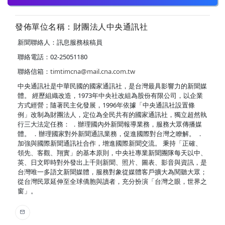
發佈單位名稱：財團法人中央通訊社
新聞聯絡人：訊息服務核稿員
聯絡電話：02-25051180
聯絡信箱：
timtimcna@mail.cna.com.tw
中央通訊社是中華民國的國家通訊社，是台灣最具影響力的新聞媒
體。 經歷組織改造，1973年中央社改組為股份有限公司，以企業
方式經營；隨著民主化發展，1996年依據「中央通訊社設置條
例」改制為財團法人，定位為全民共有的國家通訊社，獨立超然執
行三大法定任務： ．辦理國內外新聞報導業務，服務大眾傳播媒
體。 ．辦理國家對外新聞通訊業務，促進國際對台灣之瞭解。 ．
加強與國際新聞通訊社合作，增進國際新聞交流。 秉持「正確、
領先、客觀、翔實」的基本原則，中央社專業新聞團隊每天以中、
英、日文即時對外發出上千則新聞、照片、圖表、影音與資訊，是
台灣唯一多語文新聞媒體，服務對象從媒體客戶擴大為閱聽大眾；
從台灣民眾延伸至全球僑胞與讀者，充分扮演「台灣之眼，世界之
窗」。