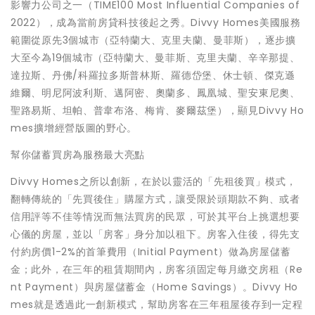
影響力公司之一（TIME100 Most Influential Companies of
2022），成為當前房貸科技後起之秀。Divvy Homes美國服務
範圍從原先3個城市（亞特蘭大、克里夫蘭、曼菲斯），逐步擴
大至今為19個城市（亞特蘭大、曼菲斯、克里夫蘭、辛辛那提、
達拉斯、丹佛/科羅拉多斯普林斯、羅德岱堡、休士頓、傑克遜
維爾、明尼阿波利斯、邁阿密、奧蘭多、鳳凰城、聖安東尼奧、
聖路易斯、坦帕、普韋布洛、梅肯、麥爾茲堡），顯見Divvy Ho
mes擴增經營版圖的野心。
幫你儲蓄買房為服務最大亮點
Divvy Homes之所以創新，在於以靈活的「先租後買」模式，
翻轉傳統的「先買後住」購屋方式，讓受限於頭期款不夠、或者
信用評等不佳等情況而無法買房的民眾，可於其平台上挑選想要
心儀的房屋，並以「房客」身分加以租下。房客入住後，得先支
付約房價1-2%的首筆費用（Initial Payment）做為房屋儲蓄
金；此外，在三年的租賃期間內，房客須固定每月繳交房租（Re
nt Payment）與房屋儲蓄金（Home Savings）。Divvy Ho
mes就是透過此一創新模式，幫助房客在三年租屋後存到一定程