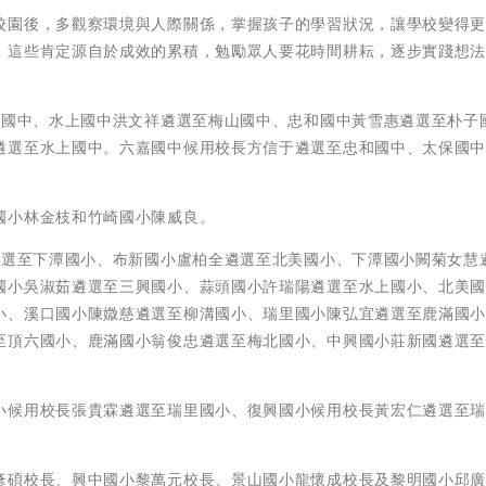
校園後，多觀察環境與人際關係，掌握孩子的學習狀況，讓學校變得
，這些肯定源自於成效的累積，勉勵眾人要花時間耕耘，逐步實踐想
嘉國中、水上國中洪文祥遴選至梅山國中、忠和國中黃雪惠遴選至朴子
遴選至水上國中。六嘉國中候用校長方信于遴選至忠和國中、太保國
國小林金枝和竹崎國小陳威良。
遴選至下潭國小、布新國小盧柏全遴選至北美國小、下潭國小闕菊女慧
國小吳淑茹遴選至三興國小、蒜頭國小許瑞陽遴選至水上國小、北美
小、溪口國小陳媺慈遴選至柳溝國小、瑞里國小陳弘宜遴選至鹿滿國
至頂六國小、鹿滿國小翁俊忠遴選至梅北國小、中興國小莊新國遴選
小候用校長張貴霖遴選至瑞里國小、復興國小候用校長黃宏仁遴選至
彥碩校長、興中國小黎萬元校長、景山國小龍懷成校長及黎明國小邱