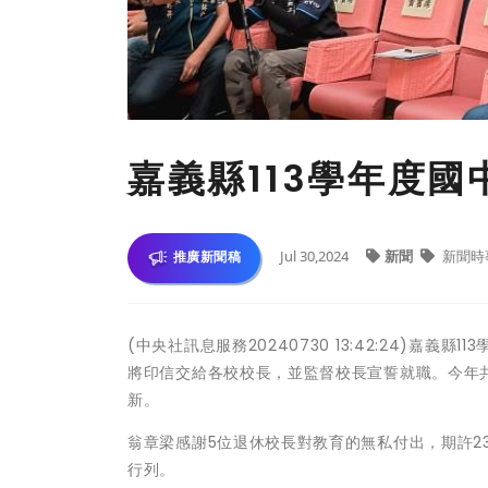
嘉義縣113學年度
Jul 30,2024
新聞
新聞時
推廣新聞稿
(中央社訊息服務20240730 13:42:24)
將印信交給各校校長，並監督校長宣誓就職。今年共
新。
翁章梁感謝5位退休校長對教育的無私付出，期許2
行列。