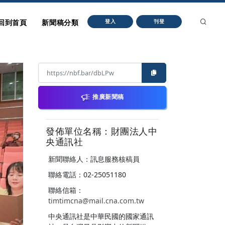
回到首頁
新聞稿分類
登入
刊登
推廣新聞稿
發佈單位名稱：財團法人中
央通訊社
新聞聯絡人：訊息服務核稿員
聯絡電話：02-25051180
聯絡信箱：
timtimcna@mail.cna.com.tw
中央通訊社是中華民國的國家通訊