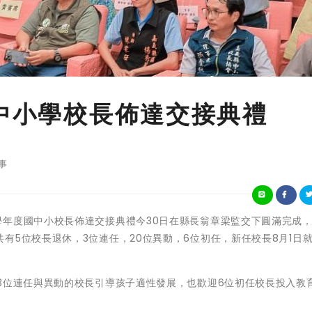
國中小學校長佈達交接典禮
事
嘉義縣113學年度國中小校長佈達交接典禮今30日在縣長翁章梁監交下圓滿完成
有5位校長退休，3位連任，20位異動，6位初任，新任校長8月1日
3位連任與異動的校長引導孩子適性發展，也歡迎6位初任校長投入教