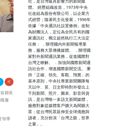
社，是台灣最具影響力的新聞媒
體。 經歷組織改造，1973年中央
社改組為股份有限公司，以企業方
式經營；隨著民主化發展，1996年
依據「中央通訊社設置條例」改制
為財團法人，定位為全民共有的國
家通訊社，獨立超然執行三大法定
任務： ．辦理國內外新聞報導業
務，服務大眾傳播媒體。 ．辦理國
家對外新聞通訊業務，促進國際對
台灣之瞭解。 ．加強與國際新聞通
訊社合作，增進國際新聞交流。 秉
持「正確、領先、客觀、翔實」的
基本原則，中央社專業新聞團隊每
天以中、英、日文即時對外發出上
，翁縣長
千則新聞、照片、圖表、影音與資
訊，是台灣唯一多語文新聞媒體，
就職履
服務對象從媒體客戶擴大為閱聽大
眾；從台灣民眾延伸至全球僑胞與
讀者，充分扮演「台灣之眼，世界
育領導
之窗」。