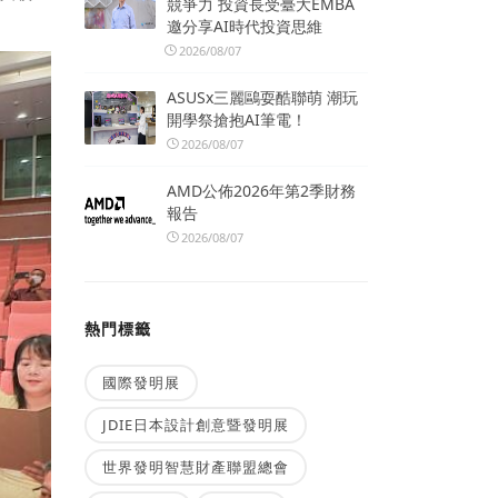
競爭力 投資長受臺大EMBA
邀分享AI時代投資思維
2026/08/07
ASUSx三麗鷗耍酷聯萌 潮玩
開學祭搶抱AI筆電！
2026/08/07
AMD公佈2026年第2季財務
報告
2026/08/07
熱門標籤
國際發明展
JDIE日本設計創意暨發明展
世界發明智慧財產聯盟總會