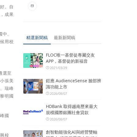
更好。自
法，成果
國中、
精選新聞稿
最新新聞稿
中候用校
FLOC唯一基督徒專屬交友
APP，基督徒的新福音
2021/03/29
遴選至
鎧應 AudienceSense 臉部辨
國小張美
識功能上市
小、瑞峰
2026/08/07
至黎明國
HDBank 取得越南歷來最大
規模國際銀團社會貸款
瑞峰國
2026/08/07
創智動能強化AI與經營雙軸
廣興校