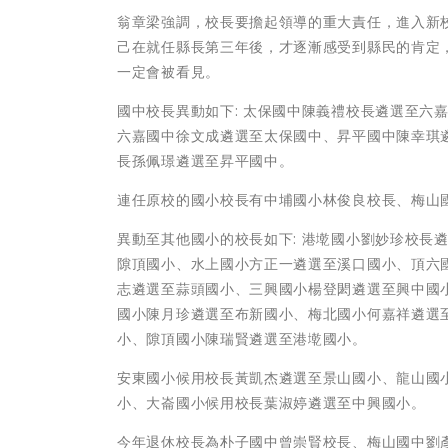
翁章梁強調，校長要擔起領導的重大責任，進入新
己在就任縣長第三年後，才逐漸感受到縣民的肯定
一定會被看見。
國中校長異動如下: 太保國中陳義禮校長遴選至六
六嘉國中徐文成遴選至太保國中、昇平國中陳幸琪
長孫佩璟遴選至昇平國中。
連任原校的國小校長有中埔國小林俊良校長、梅山
異動至其他國小的校長如下: 港墘國小劉妙珍校長
隙頂國小、水上國小方正一遴選至溪口國小、頂六
志遴選至蒜頭國小、三興國小楊登閎遴選至興中國
國小陳月珍遴選至布新國小、梅北國小何嘉祥遴選
小、隙頂國小陳瑞賢遴選至港墘國小。
安東國小候用校長黃凱杰遴選至景山國小、龍山國
小、大崙國小候用校長葉淑婷遴選至中興國小。
今年退休校長為朴子國中曾崇賢校長、梅山國中劉