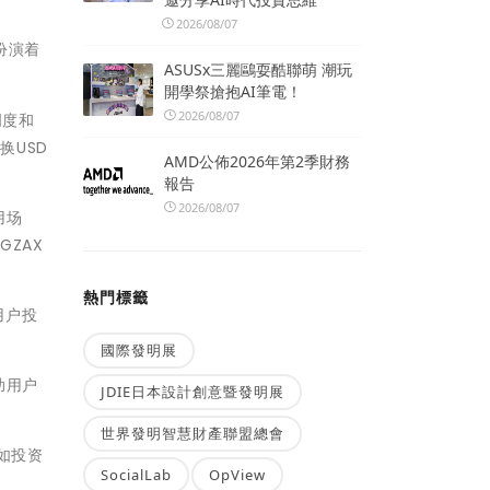
2026/08/07
扮演着
ASUSx三麗鷗耍酷聯萌 潮玩
開學祭搶抱AI筆電！
2026/08/07
明度和
换USD
AMD公佈2026年第2季財務
報告
2026/08/07
用场
ZAX
熱門標籤
用户投
國際發明展
助用户
JDIE日本設計創意暨發明展
世界發明智慧財產聯盟總會
如投资
SocialLab
OpView
。