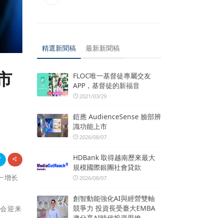
精選新聞稿
最新新聞稿
市
FLOC唯一基督徒專屬交友
APP，基督徒的新福音
2021/03/29
鎧應 AudienceSense 臉部辨
識功能上市
2026/08/07
HDBank 取得越南歷來最大
規模國際銀團社會貸款
一增长
2026/08/07
創智動能強化AI與經營雙軸
競爭力 投資長受臺大EMBA
般会迎来
邀分享AI時代投資思維