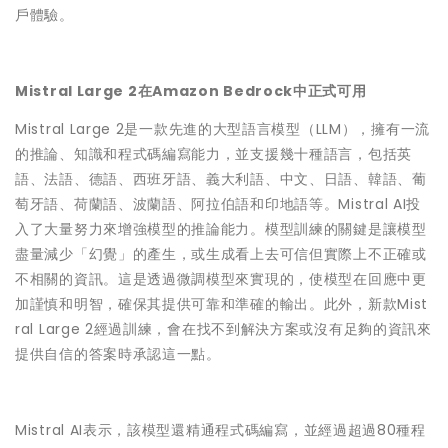
戶體驗。
Mistral Large 2
在
Amazon Bedrock
中正式可用
Mistral Large 2是一款先進的大型語言模型（LLM），擁有一流
的推論、知識和程式碼編寫能力，並支援幾十種語言，包括英
語、法語、德語、西班牙語、義大利語、中文、日語、韓語、葡
萄牙語、荷蘭語、波蘭語、阿拉伯語和印地語等。Mistral AI投
入了大量努力來增強模型的推論能力。模型訓練的關鍵是讓模型
盡量減少「幻覺」的產生，或生成看上去可信但實際上不正確或
不相關的資訊。這是透過微調模型來實現的，使模型在回應中更
加謹慎和明智，確保其提供可靠和準確的輸出。此外，新款Mist
ral Large 2經過訓練，會在找不到解決方案或沒有足夠的資訊來
提供自信的答案時承認這一點。
Mistral AI表示，該模型還精通程式碼編寫，並經過超過80種程