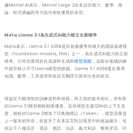
據Mistral AI表示，Mistral Large 2在多語言能力、數學、推
論、程式碼編寫等方面均有較優異的表現。
Meta Llama 3.1
為生成式
AI
能力樹立全新標準
Meta表示，Llama 3.1 405B是目前最優秀和最大的開源基礎模
型（foundation models, FMs）之一，為生成式AI能力樹立新
標準。它特別適用於合成資料生成和
模型蒸餾
，這能在後續訓練
中提升較小尺寸Llama模型的效能。Llama 3.1 405B還在通用
知識、數學、工具使用和多語言翻譯方面有出色的表現。
得益於大幅增加的訓練資料和規模，與之前的版本相比，所有新
的Llama 3.1模型都較顯著優異。這些模型支援128K的上下文長
度，相較於Llama 3增加了12萬個標記（Token），模型容量是
上一版本的16倍，並提升了在多語言對話場景中的推論能力，包
括以下八種語言：英語、德語、法語、義大利語、葡萄牙語、印