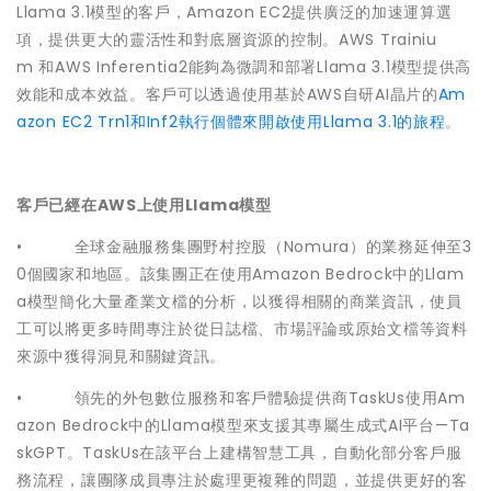
Llama 3.1模型的客戶，Amazon EC2提供廣泛的加速運算選
項，提供更大的靈活性和對底層資源的控制。AWS Trainiu
m 和AWS Inferentia2能夠為微調和部署Llama 3.1模型提供高
效能和成本效益。客戶可以透過使用基於AWS自研AI晶片的
Am
azon EC2 Trn1和Inf2執行個體來開啟使用Llama 3.1的旅程
。
客戶已經在
AWS
上使用
Llama
模型
• 全球金融服務集團野村控股（Nomura）的業務延伸至3
0個國家和地區。該集團正在使用Amazon Bedrock中的Llam
a模型簡化大量產業文檔的分析，以獲得相關的商業資訊，使員
工可以將更多時間專注於從日誌檔、市場評論或原始文檔等資料
來源中獲得洞見和關鍵資訊。
• 領先的外包數位服務和客戶體驗提供商TaskUs使用Am
azon Bedrock中的Llama模型來支援其專屬生成式AI平台—Ta
skGPT。TaskUs在該平台上建構智慧工具，自動化部分客戶服
務流程，讓團隊成員專注於處理更複雜的問題，並提供更好的客