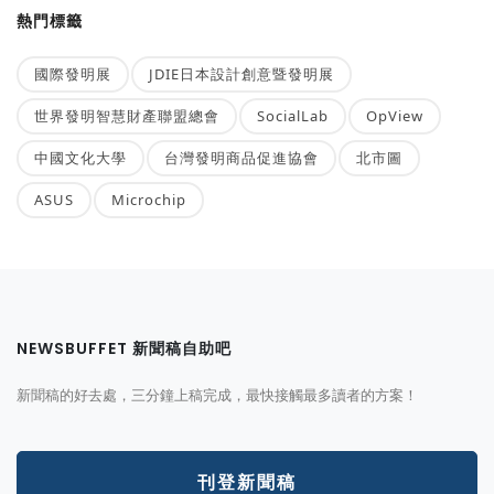
熱門標籤
國際發明展
JDIE日本設計創意暨發明展
世界發明智慧財產聯盟總會
SocialLab
OpView
中國文化大學
台灣發明商品促進協會
北市圖
ASUS
Microchip
NEWSBUFFET 新聞稿自助吧
新聞稿的好去處，三分鐘上稿完成，最快接觸最多讀者的方案！
刊登新聞稿