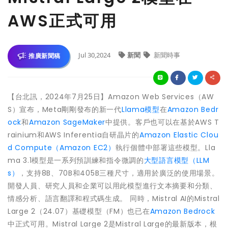
AWS正式可用
Jul 30,2024
新聞
新聞時事
推廣新聞稿
【台北訊，2024年7月25日】Amazon Web Services（AW
S）宣布，Meta剛剛發布的新一代
Llama模型
在
Amazon Bedr
ock
和
Amazon SageMaker
中提供。客戶也可以在基於AWS T
rainium和AWS Inferentia自研晶片的
Amazon Elastic Clou
d Compute（Amazon EC2）
執行個體中部署這些模型。Lla
ma 3.1模型是一系列預訓練和指令微調的
大型語言模型（LLM
s）
，支持8B、70B和405B三種尺寸，適用於廣泛的使用場景。
開發人員、研究人員和企業可以用此模型進行文本摘要和分類、
情感分析、語言翻譯和程式碼生成。 同時，Mistral AI的Mistral
Large 2（24.07）基礎模型（FM）也已在
Amazon Bedrock
中正式可用。Mistral Large 2是Mistral Large的最新版本，根