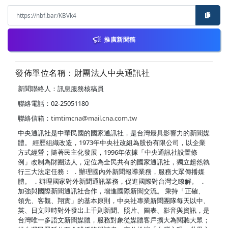
推廣新聞稿
發佈單位名稱：財團法人中央通訊社
新聞聯絡人：訊息服務核稿員
聯絡電話：02-25051180
聯絡信箱：
timtimcna@mail.cna.com.tw
中央通訊社是中華民國的國家通訊社，是台灣最具影響力的新聞媒
體。 經歷組織改造，1973年中央社改組為股份有限公司，以企業
方式經營；隨著民主化發展，1996年依據「中央通訊社設置條
例」改制為財團法人，定位為全民共有的國家通訊社，獨立超然執
行三大法定任務： ．辦理國內外新聞報導業務，服務大眾傳播媒
體。 ．辦理國家對外新聞通訊業務，促進國際對台灣之瞭解。 ．
加強與國際新聞通訊社合作，增進國際新聞交流。 秉持「正確、
領先、客觀、翔實」的基本原則，中央社專業新聞團隊每天以中、
英、日文即時對外發出上千則新聞、照片、圖表、影音與資訊，是
台灣唯一多語文新聞媒體，服務對象從媒體客戶擴大為閱聽大眾；