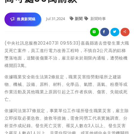
Jul 31,2024
新聞
新聞時事
推廣新聞稿
(中央社訊息服務20240731 09:55:33)嘉義縣過去曾發生重大職
災死亡案件，員工進行電力改善工程時，不慎自2公尺高的鋁梯
墜落地面，送醫後傷重不治，雇主卻未於期限內通報，遭勞檢機
構開罰3萬。
依據職業安全衛生法第2條規定，職業災害指勞動場所之建築
物、機械、設備、原料、材料、化學品、氣體、蒸氣、粉塵等或
作業活動及其他職業上原因引起之工作者疾病、傷害、失能或死
亡。
依據同法第37條規定，事業單位工作場所發生職業災害，雇主除
立即採取必要急救、搶救等措施，需會同勞工代表實施調查、分
析並作成紀錄。發生死亡災害、罹災人數在3人以上、發生災害
之罹災人數在1人以上，且需住院治療、或其他經中央主管機關指