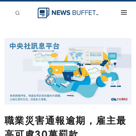
回到首頁
新聞稿分類
登入
刊登
職業災害通報逾期，雇主最
高可處30萬罰款