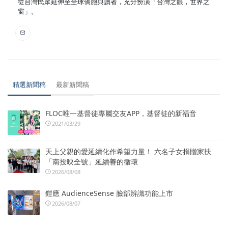
從台灣民眾延伸至全球僑胞與讀者，充分扮演「台灣之眼，世界之
窗」。
精選新聞稿
最新新聞稿
FLOC唯一基督徒專屬交友APP，基督徒的新福音
2021/03/29
天上父親的愛延續化作希望力量！ 六名子女捐贈家扶
「南投映全號」延續善的循環
2026/08/08
鎧應 AudienceSense 臉部辨識功能上市
2026/08/07