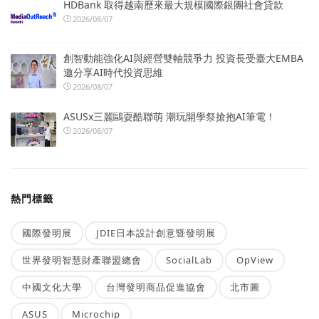
HDBank 取得越南歷來最大規模國際銀團社會貸款
2026/08/07
創智動能強化AI與經營雙軸競爭力 投資長受臺大EMBA
邀分享AI時代投資思維
2026/08/07
ASUSx三麗鷗耍酷聯萌 潮玩開學祭搶抱AI筆電！
2026/08/07
熱門標籤
國際發明展
JDIE日本設計創意暨發明展
世界發明智慧財產聯盟總會
SocialLab
OpView
中國文化大學
台灣發明商品促進協會
北市圖
ASUS
Microchip