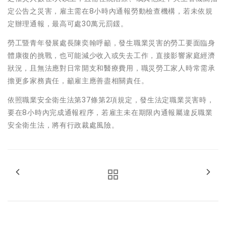
定公告之災害，雇主需在8小時內通報勞動檢查機構，若未依規
定辦理通報，最高可處30萬元罰鍰。
勞工暨青年發展處長陳奕翰呼籲，發生職業災害的勞工要面臨身
體康復的挑戰，也可能減少收入或失去工作，直接影響家庭經濟
狀況，且無法應對日常開支和醫療費用，職災勞工家人時常需承
擔更多家務責任，籲雇主應善盡相關責任。
依照職業安全衛生法第37條第2項規定，發生法定職業災害時，
要在8小時內完成通報程序，若雇主未在期限內通報屬違反職業
安全衛生法，將有行政裁處風險。