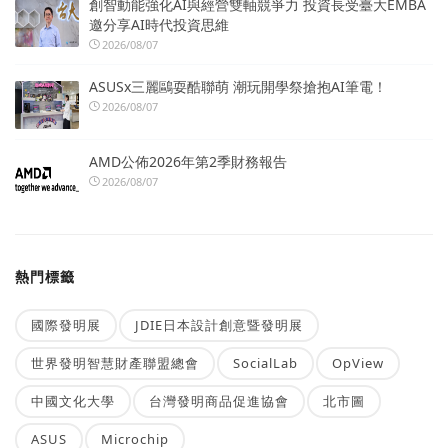
創智動能強化AI與經營雙軸競爭力 投資長受臺大EMBA
邀分享AI時代投資思維
2026/08/07
ASUSx三麗鷗耍酷聯萌 潮玩開學祭搶抱AI筆電！
2026/08/07
AMD公佈2026年第2季財務報告
2026/08/07
熱門標籤
國際發明展
JDIE日本設計創意暨發明展
世界發明智慧財產聯盟總會
SocialLab
OpView
中國文化大學
台灣發明商品促進協會
北市圖
ASUS
Microchip