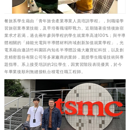
餐旅系學生藉由「青年旅舍產業專業人員培訓學程」，到職場學
習旅宿業專業技能，及早培養職場即戰力。近期隨著疫情後旅宿
業求才若渴，過去兩年參與學程的學生就業率高達100%；與半導
體相關的「綠能光電與半導體材料跨域創新加值就業學程」，光
電系藉由邀請竹科園區內知名半導體設備大廠寶虹科技，以及創
意精密股份有限公司等多家廠商的業師，親授學生職場技術與專
題指導。系上接受培訓的2位學生，因實習階段表現優異，於今
年畢業後順利無縫接軌台積電任職工程師。