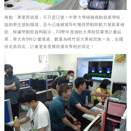
推動「畢業即就業」不只是口號！中華大學積極推動就業學程，
協助學生接軌職場，至今已連續第15年獲得勞動部動力發展署補
助，根據勞動部資料顯示，113學年度補助大專校院審查計畫結
果，華大有9件計畫通過，數量為桃竹苗大專校院第一名，全國
排名第四名，計畫更首度獲得優良學程的肯定！