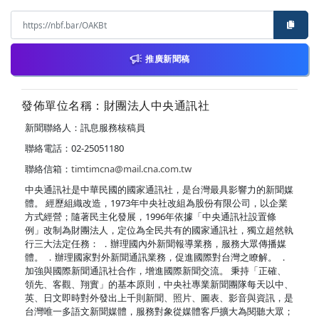
推廣新聞稿
發佈單位名稱：財團法人中央通訊社
新聞聯絡人：訊息服務核稿員
聯絡電話：02-25051180
聯絡信箱：
timtimcna@mail.cna.com.tw
中央通訊社是中華民國的國家通訊社，是台灣最具影響力的新聞媒
體。 經歷組織改造，1973年中央社改組為股份有限公司，以企業
方式經營；隨著民主化發展，1996年依據「中央通訊社設置條
例」改制為財團法人，定位為全民共有的國家通訊社，獨立超然執
行三大法定任務： ．辦理國內外新聞報導業務，服務大眾傳播媒
體。 ．辦理國家對外新聞通訊業務，促進國際對台灣之瞭解。 ．
加強與國際新聞通訊社合作，增進國際新聞交流。 秉持「正確、
領先、客觀、翔實」的基本原則，中央社專業新聞團隊每天以中、
英、日文即時對外發出上千則新聞、照片、圖表、影音與資訊，是
台灣唯一多語文新聞媒體，服務對象從媒體客戶擴大為閱聽大眾；