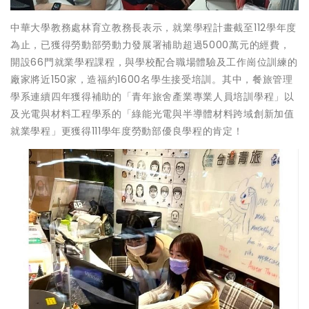
中華大學教務處林育立教務長表示，就業學程計畫截至112學年度
為止，已獲得勞動部勞動力發展署補助超過5000萬元的經費，
開設66門就業學程課程，與學校配合職場體驗及工作崗位訓練的
廠家將近150家，造福約1600名學生接受培訓。其中，餐旅管理
學系連續四年獲得補助的「青年旅舍產業專業人員培訓學程」以
及光電與材料工程學系的「綠能光電與半導體材料跨域創新加值
就業學程」更獲得111學年度勞動部優良學程的肯定！