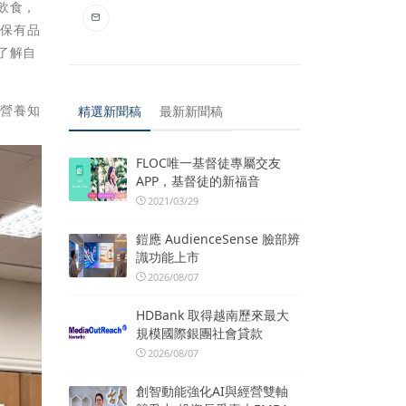
飲食，
確保有品
了解自
習營養知
精選新聞稿
最新新聞稿
FLOC唯一基督徒專屬交友
APP，基督徒的新福音
2021/03/29
鎧應 AudienceSense 臉部辨
識功能上市
2026/08/07
HDBank 取得越南歷來最大
規模國際銀團社會貸款
2026/08/07
創智動能強化AI與經營雙軸