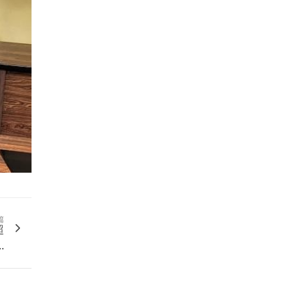
篇
超
.