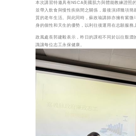
本次講習特邀具有NSCA美國肌力與體能教練證照
並帶入飲食與慢性疾病間之關係，最後演繹幾項簡
質的老年生活。與此同時，蘇政瑜講師亦擁有紫微斗
身的個性和天生的優勢，以利往後運用在志願服務
政風處長郭建毅表示，昨日的課程不同於以往艱澀
識讓每位志工永保健康。