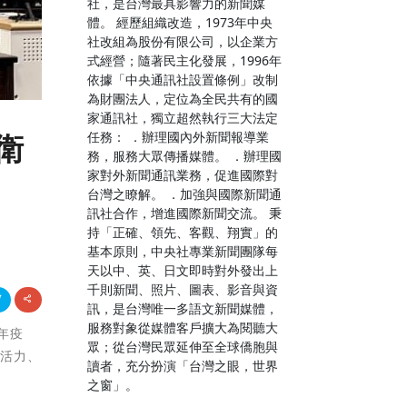
社，是台灣最具影響力的新聞媒
體。 經歷組織改造，1973年中央
社改組為股份有限公司，以企業方
式經營；隨著民主化發展，1996年
依據「中央通訊社設置條例」改制
為財團法人，定位為全民共有的國
家通訊社，獨立超然執行三大法定
任務： ．辦理國內外新聞報導業
衛
務，服務大眾傳播媒體。 ．辦理國
家對外新聞通訊業務，促進國際對
台灣之瞭解。 ．加強與國際新聞通
訊社合作，增進國際新聞交流。 秉
持「正確、領先、客觀、翔實」的
基本原則，中央社專業新聞團隊每
天以中、英、日文即時對外發出上
千則新聞、照片、圖表、影音與資
訊，是台灣唯一多語文新聞媒體，
服務對象從媒體客戶擴大為閱聽大
三年疫
眾；從台灣民眾延伸至全球僑胞與
、活力、
讀者，充分扮演「台灣之眼，世界
之窗」。