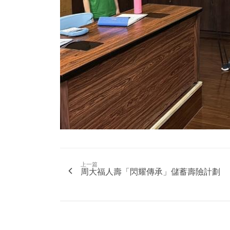
上一篇
周大福人壽「閃耀傳承」儲蓄壽險計劃