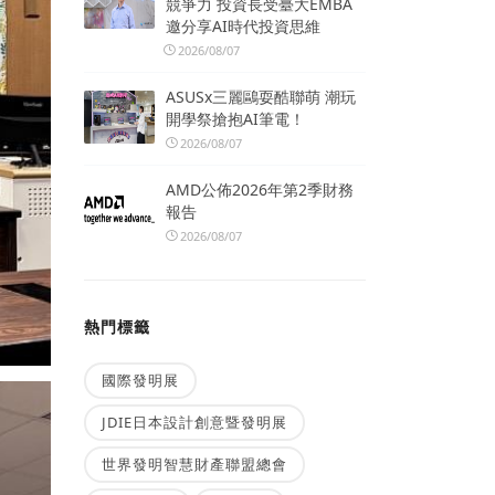
競爭力 投資長受臺大EMBA
邀分享AI時代投資思維
2026/08/07
ASUSx三麗鷗耍酷聯萌 潮玩
開學祭搶抱AI筆電！
2026/08/07
AMD公佈2026年第2季財務
報告
2026/08/07
熱門標籤
國際發明展
JDIE日本設計創意暨發明展
世界發明智慧財產聯盟總會