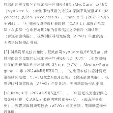
對球面屈光度數的近視加深平均減慢48%（MyoCare）及45%
（MyoCare S）；針對眼軸長度的近視加深則平均減慢41%（M
yoCare）及34%（MyoCare S）。Chen, X.等（2024年5月5
至9日）。「利用同心環帶微柱鏡眼鏡（C.A.R.E.）減慢近視加
深：在多個中心進行為期2年的前瞻測試之12個月中期結果」
（會議演說摘要）。視覺與眼科研究協會（ARVO）年度會議，
美國華盛頓州西雅圖。
[3] 與蔡司單光鏡片相比，配戴蔡司MyoCare鏡片6個月後，針
對球面屈光度數的近視加深平均減慢0.15D（63%）；針對眼軸
長度的近視加深則平均減慢0.07mm（77%）。Alvarez-Pere
grina, C.等（2024年5月5至9日）。「先進眼科鏡片設計對近
視控制的成效：CEME研究之6個月結果」（會議演說摘要）。視
覺與眼科研究協會（ARVO）年度會議，美國華盛頓州西雅圖。
[4] Rifai, K.等（2024年5月5至9日）。「中國近視兒童對同心
環帶微柱鏡（C.A.R.E.）眼鏡的主觀接受程度」（會議演說摘
要）。視覺與眼科研究協會（ARVO）年度會議，美國華盛頓州
西雅圖。