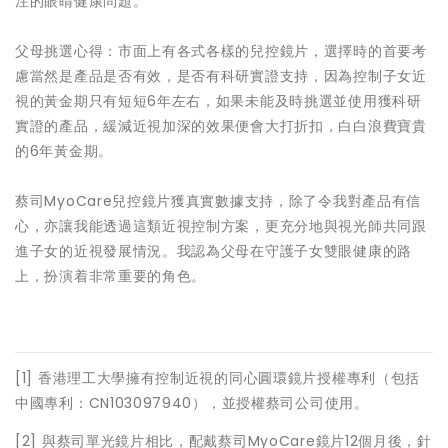
注的眼睛健康問題。
父母挑選心得：市面上有各式各樣的兒控鏡片，選擇時的首要考
慮當然是產品是否有效，是否有科研實證支持，因為控制子女近
視的黃金期只有短短6年左右，如果未能及時挑選並使用獲科研
實證的產品，緩減近視加深的效果便會大打折扣，白白浪費寶貴
的6年黃金期。
蔡司MyoCare兒控鏡片獲真實數據支持，除了令我對產品有信
心，亦讓我能透過這類近視控制方案，更充分地與視光師共同跟
進子女的近視發展情況。我認為父母在守護子女雙眼健康的路
上，扮演着非常重要的角色。
[1] 香港理工大學擁有控制近視的同心圓環鏡片授權專利（包括
中國專利：CN103097940），並授權蔡司公司使用。
[2] 與蔡司單光鏡片相比，配戴蔡司MyoCare鏡片12個月後，針