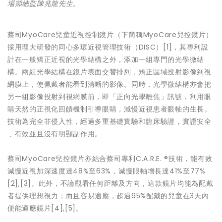
場部總監陳兆龍先生。
蔡司MyoCare兒童近視控制鏡片（下簡稱MyoCare兒控鏡片）
採用理大研發的同心多環近視管理技術（DISC）[1]，其專利設
計在一般矯正近視的光學結構之外，添加一組專門的光學微結
構。兩組光學結構在鏡片表面交替排列，矯正區域投射影像到視
網膜上，使佩戴者能看到清晰的影像。同時，光學微結構亦會把
另一組影像投射到視網膜前，即「正向光學離焦」訊號，利用眼
睛天然的正視化回饋機制引導眼睛，減慢近視患者眼軸的生長。
技術為完全非侵入性，經過多重基礎實驗和臨床驗證，實證安全
﹑有效並且沒有明顯副作用。
蔡司MyoCare兒控鏡片亦結合蔡司專利C.A.R.E. ®技術，能有效
減慢近視加深速度達48%至63%，減慢眼軸增長達41%至77%
[2],[3]。此外，不論觀看任何距離及方向，這款鏡片均能為配戴
者提供理想視力；而且容易適應，超過95%配戴的兒童在3天內
便能適應鏡片[4],[5]。