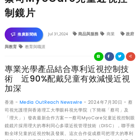
制鏡片
Jul 31,2024
商品與服務
商業
政府
推廣新聞稿
與教育
教育與職涯
專業光學產品結合專利近視控制技
術 近90%配戴兒童有效減慢近視
加深
香港 -
Media OutReach Newswire
- 2024年7月30日 - 蔡
司視光護理與香港理工大學眼科視光學院（下簡稱「蔡司」及
「理大」）發表最新合作方案——蔡司MyoCare兒童近視控制眼
鏡鏡片採用理大的專利同心多環近視管理技術（DISC），聯手推
動全球兒童的近視控制及發展。這次合作促成蔡司把理大的專利