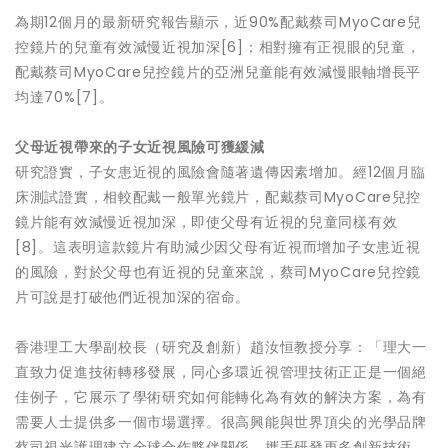
為期12個月的最新研究報告顯示，近90%配戴蔡司MyoCare兒
控鏡片的兒童有效減慢近視加深[6]；相對擁有正視眼的兒童，
配戴蔡司MyoCare兒控鏡片的亞洲兒童能有效減慢眼軸增長平
均達70%[7]。
父母近視帶來的子女近視風險可獲緩減
研究證實，子女患近視的風險會隨著遺傳因素增加。經12個月臨
床測試證實，相較配戴一般單光鏡片，配戴蔡司MyoCare兒控
鏡片能有效減慢近視加深，即使父母有近視的兒童同樣有效
[8]。這表明這款鏡片有助減少因父母有近視而增加子女患近視
的風險，對於父母也有近視的兒童來說，蔡司MyoCare兒控鏡
片可說是打破他們近視加深的宿命。
香港理工大學副校長（研究及創新）趙汝恒教授分享：「理大一
直致力促進技術轉移發展，同心多環近視管理技術正正是一個絕
佳例子，它展示了學術研究如何能轉化為有效的解決方案，為有
需要人士提供多一個市場選擇。很高興能與世界頂尖的光學品牌
蔡司視光護理建立全球合作夥伴關係，攜手研發更多創新技術，