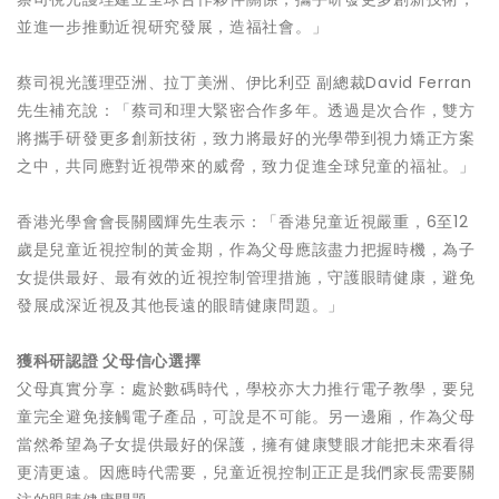
並進一步推動近視研究發展，造福社會。」
蔡司視光護理亞洲、拉丁美洲、伊比利亞 副總裁David Ferran
先生補充說：「蔡司和理大緊密合作多年。透過是次合作，雙方
將攜手研發更多創新技術，致力將最好的光學帶到視力矯正方案
之中，共同應對近視帶來的威脅，致力促進全球兒童的福祉。」
香港光學會會長關國輝先生表示：「香港兒童近視嚴重，6至12
歲是兒童近視控制的黃金期，作為父母應該盡力把握時機，為子
女提供最好、最有效的近視控制管理措施，守護眼睛健康，避免
發展成深近視及其他長遠的眼睛健康問題。」
獲科研認證 父母信心選擇
父母真實分享：處於數碼時代，學校亦大力推行電子教學，要兒
童完全避免接觸電子產品，可說是不可能。另一邊廂，作為父母
當然希望為子女提供最好的保護，擁有健康雙眼才能把未來看得
更清更遠。因應時代需要，兒童近視控制正正是我們家長需要關