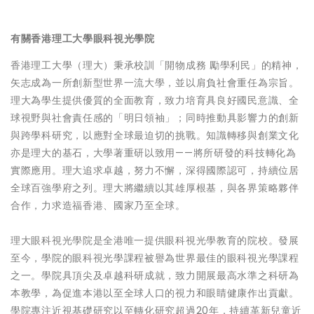
有關香港理工大學眼科視光學院
香港理工大學（理大）秉承校訓「開物成務 勵學利民」的精神，
矢志成為一所創新型世界一流大學，並以肩負社會重任為宗旨。
理大為學生提供優質的全面教育，致力培育具良好國民意識、全
球視野與社會責任感的「明日領袖」；同時推動具影響力的創新
與跨學科研究，以應對全球最迫切的挑戰。知識轉移與創業文化
亦是理大的基石，大學著重研以致用——將所研發的科技轉化為
實際應用。理大追求卓越，努力不懈，深得國際認可，持續位居
全球百強學府之列。理大將繼續以其雄厚根基，與各界策略夥伴
合作，力求造福香港、國家乃至全球。
理大眼科視光學院是全港唯一提供眼科視光學教育的院校。發展
至今，學院的眼科視光學課程被譽為世界最佳的眼科視光學課程
之一。學院具頂尖及卓越科研成就，致力開展最高水準之科研為
本教學，為促進本港以至全球人口的視力和眼睛健康作出貢獻。
學院專注近視基礎研究以至轉化研究超過20年，持續革新兒童近