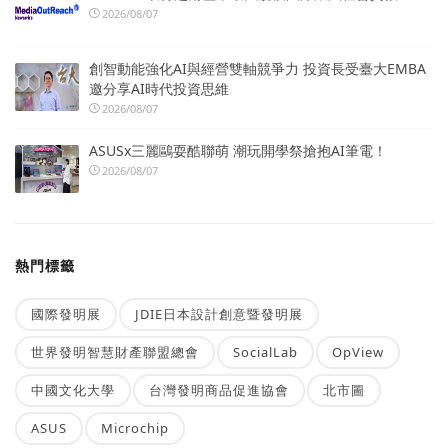
2026/08/07
創智動能強化AI與經營雙軸競爭力 投資長受臺大EMBA
邀分享AI時代投資思維
2026/08/07
ASUSx三麗鷗耍酷聯萌 潮玩開學祭搶抱AI筆電！
2026/08/07
熱門標籤
國際發明展
JDIE日本設計創意暨發明展
世界發明智慧財產聯盟總會
SocialLab
OpView
中國文化大學
台灣發明商品促進協會
北市圖
ASUS
Microchip