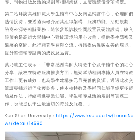
導、刊物出版及活動規劃等相關業務，且屢獲績優獎項肯定。
第二站拜訪高雄師範大學生輔導中心及南區輔諮中心，心理師們
熱情接待，並透過簡報介紹其組織架構、服務功能、活動規劃、
諮商來源等相關業務，隨後參觀該校空間設置及硬體設備，映入
眼簾的是高師大學輔中心對於環境的用心改善，提供學生隱密又
溫馨的空間。此行藉著學習與交流，持續提供溫暖友善的環境，
提升整體輔導諮商的成效及品質。
葉乃慧主任表示：「非常感謝高師大特教中心及學輔中心的細心
分享，該校在特教服務推廣方面，無疑幫助相關專輔人員在特教
工作上更有成效，也為學生建構多元且完善的資源，透過此次交
流讓專輔老師們收穫良多，使本校特教及學輔同仁能借鏡更多經
驗及作法，持續精進專業知能、學生輔導及活動規劃等實務工
作，盼能提供學生最適切的資源及服務。」
Kun Shan University：
https://www.ksu.edu.tw/focusNe
ws/detail/14580