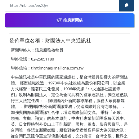
推廣新聞稿
發佈單位名稱：財團法人中央通訊社
新聞聯絡人：訊息服務核稿員
聯絡電話：02-25051180
聯絡信箱：
timtimcna@mail.cna.com.tw
中央通訊社是中華民國的國家通訊社，是台灣最具影響力的新聞媒
體。 經歷組織改造，1973年中央社改組為股份有限公司，以企業
方式經營；隨著民主化發展，1996年依據「中央通訊社設置條
例」改制為財團法人，定位為全民共有的國家通訊社，獨立超然執
行三大法定任務： ．辦理國內外新聞報導業務，服務大眾傳播媒
體。 ．辦理國家對外新聞通訊業務，促進國際對台灣之瞭解。 ．
加強與國際新聞通訊社合作，增進國際新聞交流。 秉持「正確、
領先、客觀、翔實」的基本原則，中央社專業新聞團隊每天以中、
英、日文即時對外發出上千則新聞、照片、圖表、影音與資訊，是
台灣唯一多語文新聞媒體，服務對象從媒體客戶擴大為閱聽大眾；
從台灣民眾延伸至全球僑胞與讀者，充分扮演「台灣之眼，世界之