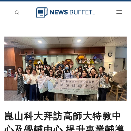
回到首頁
新聞稿分類
登入
刊登
崑山科大拜訪高師大特教中
心及學輔中心 提升專業輔導