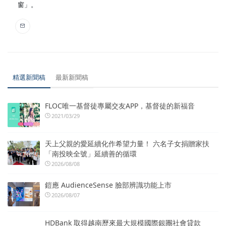
窗」。
精選新聞稿
最新新聞稿
FLOC唯一基督徒專屬交友APP，基督徒的新福音
2021/03/29
天上父親的愛延續化作希望力量！ 六名子女捐贈家扶
「南投映全號」延續善的循環
2026/08/08
鎧應 AudienceSense 臉部辨識功能上市
2026/08/07
HDBank 取得越南歷來最大規模國際銀團社會貸款