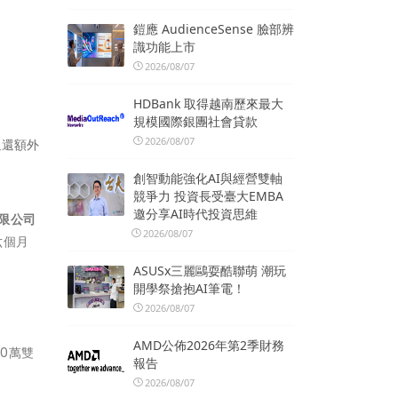
鎧應 AudienceSense 臉部辨
識功能上市
2026/08/07
HDBank 取得越南歷來最大
規模國際銀團社會貸款
2026/08/07
返還額外
創智動能強化AI與經營雙軸
競爭力 投資長受臺大EMBA
邀分享AI時代投資思維
限公司
2026/08/07
六個月
ASUSx三麗鷗耍酷聯萌 潮玩
開學祭搶抱AI筆電！
2026/08/07
AMD公佈2026年第2季財務
0萬雙
報告
2026/08/07