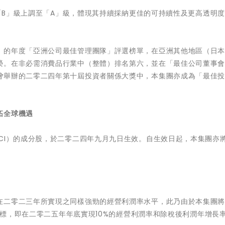
從「B」級上調至「A」級，體現其持續採納更佳的可持續性及更高透明
》的年度「亞洲公司最佳管理團隊」評選榜單，在亞洲其他地區（日
榮。在非必需消費品行業中（整體）排名第六，並在「最佳公司董事
會
舉辦的二零二四年第十屆投資者關係大獎中，本集團亦成為「最佳
拓全球機遇
CI）的成分股，於二零二四年九月九日生效。自生效日起，本集團亦
在二零二三年所實現之同樣強勁的經營利潤率水平，此乃由於本集團
的目標，即在二零二五年年底實現10%的經營利潤率和除稅後利潤年增長