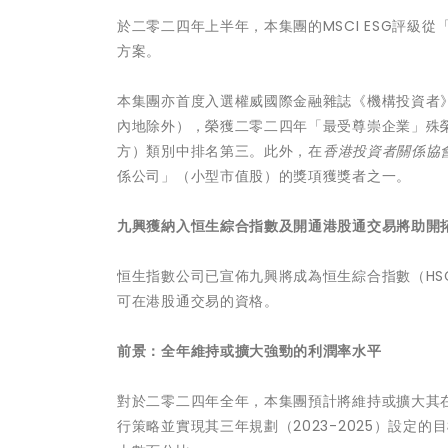
於二零二四年上半年，本集團的MSCI ESG評級
方案。
本集團亦首度入選權威國際金融雜誌《機構投資者
內地除外），榮獲二零二四年「最受尊崇企業」殊
方）類別中排名第三。此外，在
香港投資者關係協
係公司」（小型市值股）的獎項獲獎者之一。
九興獲納入恒生綜合指數及開通港股通交易將助開
恒生指數公司已宣佈九興將成為恒生綜合指數（HS
可在港股通交易的資格。
前景：全年維持或擴大強勁的利潤率水平
對於二零二四年全年，本集團預計將維持或擴大其
行策略並實現其三年規劃（2023-2025）設定