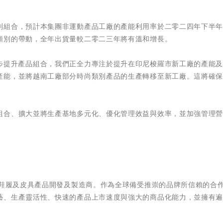
別組合，預計本集團非運動產品工廠的產能利用率於二零二四年下半
類別的帶動，全年出貨量較二零二三年將有溫和增長。
步提升產品組合，我們正全力專注於提升在印尼梭羅市新工廠的產能
產能，並將越南工廠部分時尚類別產品的生產轉移至新工廠。這將確
組合、擴大並將生產基地多元化、優化管理效益與效率，並加強管理
質鞋履及皮具產品開發及製造商。作為全球備受推崇的品牌所信賴的合
藝、生產靈活性、快速的產品上市速度與強大的商品化能力，並擁有