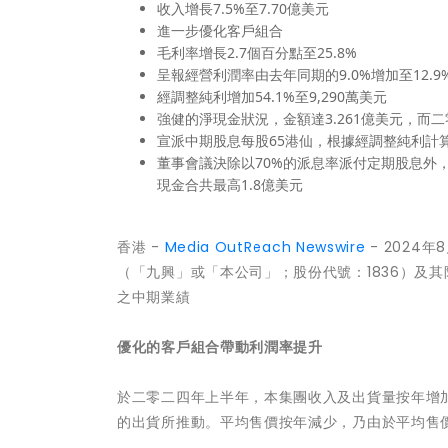
收入增長7.5%至7.70億美元
進一步優化客戶組合
毛利率增長2.7個百分點至25.8%
呈報經營利潤率由去年同期的9.0%增加至12.9
經調整純利增加54.1%至9,290萬美元
強健的淨現金狀況，金額達3.261億美元，而二
宣派中期股息每股65港仙，根據經調整純利計算
董事會議決除以70%的派息率派付定期股息外，
現金合共最高1.8億美元
香港 -
Media OutReach Newswire
- 2024年8
（「九興」或「本公司」；股份代號：1836）及
之中期業績
優化的客戶組合帶動利潤率提升
於二零二四年上半年，本集團收入及出貨量按年增加
的出貨所推動。平均售價按年減少，乃由於平均售