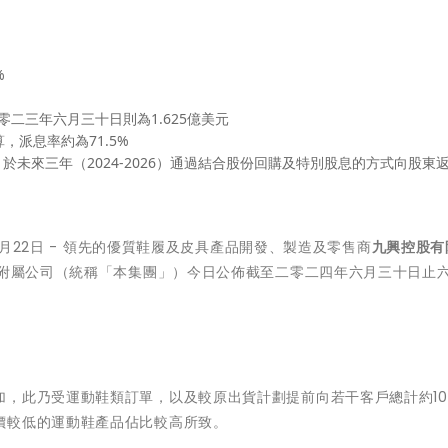
%
零二三年六月三十日則為1.625億美元
，派息率約為71.5%
於未來三年（2024-2026）通過結合股份回購及特別股息的方式向股東
月22日 -
領先的優質鞋履及皮具產品開發、製造及零售商
九興控股有
其附屬公司（統稱「本集團」）今日公佈截至二零二四年六月三十日止
，此乃受運動鞋類訂單，以及較原出貨計劃提前向若干客戶總計約10
價較低的運動鞋產品佔比較高所致。