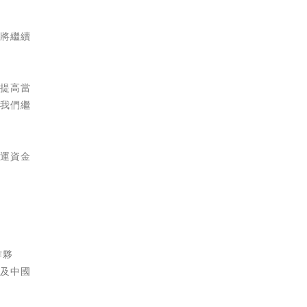
年將繼續
及提高當
保我們繼
營運資金
作夥
遍及中國