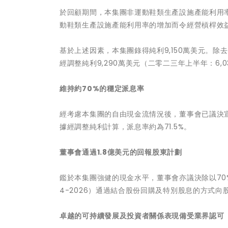
於回顧期間，本集團非運動鞋類生產設施產能利用
動鞋類生產設施產能利用率的增加而令經營槓桿效
基於上述因素，本集團錄得純利9,150萬美元。除去
經調整純利9,290萬美元（二零二三年上半年：6,0
維持約
70%
的穩定派息率
經考慮本集團的自由現金流情況後，董事會已議決
據經調整純利計算，派息率約為71.5%。
董事會通過
1.8
億
美元的回報股東計劃
鑑於本集團強健的現金水平，董事會亦議決除以70
4-2026）通過結合股份回購及特別股息的方式向股
卓越的可持續發展及投資者關係表現備受業界認可