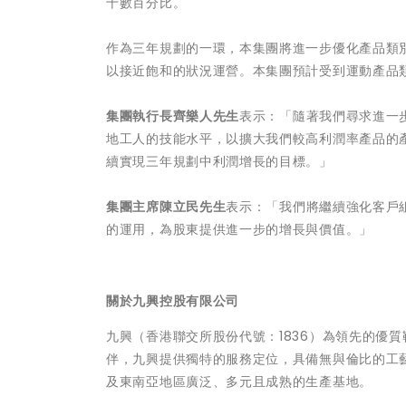
十數百分比。
作為三年規劃的一環，本集團將進一步優化產品類
以接近飽和的狀況運營。本集團預計受到運動產品
集團執行長齊樂人先生
表示：「隨著我們尋求進一
地工人的技能水平，以擴大我們較高利潤率產品的
續實現三年規劃中利潤增長的目標。」
集團主席陳立民先生
表示：「我們將繼續強化客戶
的運用，為股東提供進一步的增長與價值。」
關於九興控股有限公司
九興（香港聯交所股份代號：1836）為領先的優
伴，九興提供獨特的服務定位，具備無與倫比的工
及東南亞地區廣泛、多元且成熟的生產基地。