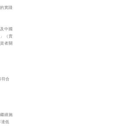
度的實踐
本及中國
會」（賣
投資者關
將符合
將繼續施
率達低