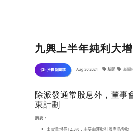
九興上半年純利大增
Aug 30,2024
新聞
新聞
推廣新聞稿
除派發通常股息外，董事會
東計劃
摘要：
出貨量增長12.3%，主要由運動鞋履產品帶動