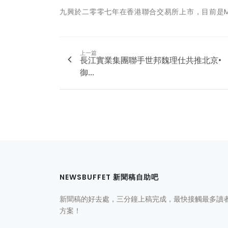
九興於二零零七年在香港聯合交易所上市，目前是M
上一篇
長江實業集團聯手世邦魏理仕共推北京•
御...
NEWSBUFFET 新聞稿自助吧
新聞稿的好去處，三分鐘上稿完成，最快接觸最多讀
方案！