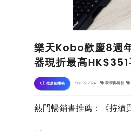
樂天Kobo歡慶8週
器現折最高HK$35
Sep 02,2024
科學與科技
推廣新聞稿
熱門暢銷書推薦：《持續