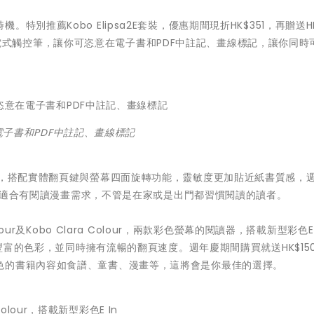
別推薦Kobo Elipsa2E套裝，優惠期間現折HK$351，再贈送HK
s 2充電式觸控筆，讓你可恣意在電子書和PDF中註記、畫線標記，讓你同時
在電子書和PDF中註記、畫線標記
1200大螢幕，搭配實體翻頁鍵與螢幕四面旋轉功能，靈敏度更加貼近紙書質感，
，相當適合有閱讀漫畫需求，不管是在家或是出門都習慣閱讀的讀者。
ur及Kobo Clara Colour，兩款彩色螢幕的閱讀器，搭載新型彩色E I
現豐富的色彩，並同時擁有流暢的翻頁速度。週年慶期間購買就送HK$15
色的書籍內容如食譜、童書、漫畫等，這將會是你最佳的選擇。