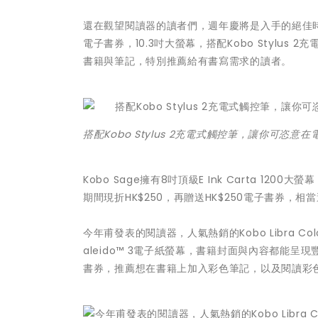
還在觀望閱讀器的讀者們，週年慶將是入手的絕佳時機。特
電子書券，10.3吋大螢幕，搭配Kobo Stylu
書籍與筆記，特別推薦給有書寫需求的讀者。
搭配Kobo Stylus 2充電式觸控筆，讓你可恣意
Kobo Sage擁有8吋頂級E Ink Carta 
期間現折HK$250，再贈送HK$250電子書券
今年甫發表的閱讀器，人氣熱銷的Kobo Libra Colo
aleido™ 3電子紙螢幕，書籍封面與內容都能呈
書券，推薦想在書籍上加入彩色筆記，以及閱讀彩