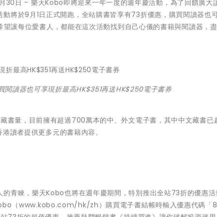
年8月30日 - 樂天Kobo即將迎來一年一度的週年慶活動，為了回饋廣大
動將於9月1日正式開跑，全站購書皆享有73折優惠，購買閱讀器也
優惠，希望讓每位愛書人，都能在這次活動找到自己心儀的書籍與閱讀器，
買閱讀器也可享現折最高HK$351再送HK$250電子書券
富藏書量，目前擁有超過700萬本的中、外文電子書，其中中文藏書已超
向香港讀者提供更多元的書籍內容。
的青睞，樂天Kobo也將在週年慶期間，特別推出全站73折的優惠活
bo（www.kobo.com/hk/zh）購買電子書結帳時輸入優惠代碼「8
有全站73折的超值優惠，推薦熱門暢銷書《持續買進》讓你破解投資迷