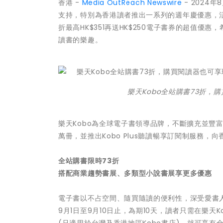
香港 -
Media OutReach Newswire
- 2024
支持，特別為香港讀者推出一系列的週年慶優惠，活
折最高HK$351再送HK$250電子書券的超值
讀書的樂趣。
樂天Kobo全站購書73折，購
樂天Kobo為全球電子書領導品牌，不斷擴充並豐
萬冊，並推出Kobo Plus聽讀暢享訂閱制服務，
全站購書限時
73
折
搭配商業趨勢書展、多類型小說書展享更多優惠
電子書以不占空間、隨買隨讀的便利性，深受愛書人
9月1日至9月10日止，為期10天，讀者只需在樂天Ko
(只適用於台灣及香港地區Kobo書店)，就可享