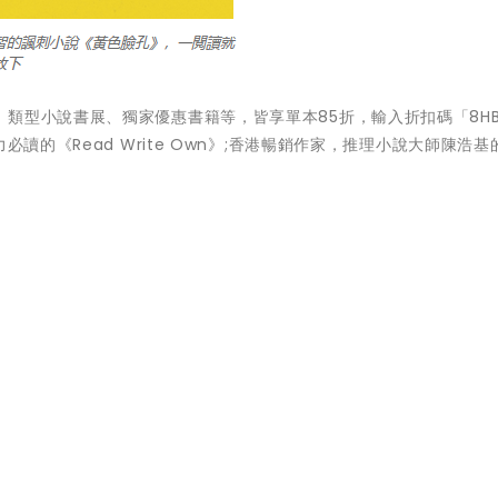
類型小說書展、獨家優惠書籍等，皆享單本85折，輸入折扣碼「8H
必讀的《Read Write Own》;香港暢銷作家，推理小說大師陳浩基