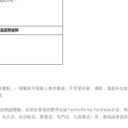
與優點，一個載具可容納上萬本書籍，不管是在家、通勤，還是外出
愛。
讀體驗，目前在香港的豐澤全線TechLife by fortress分店、
、太古店、尖沙咀店、奧運店、屯門店、九龍塘店）等，都為讀者提