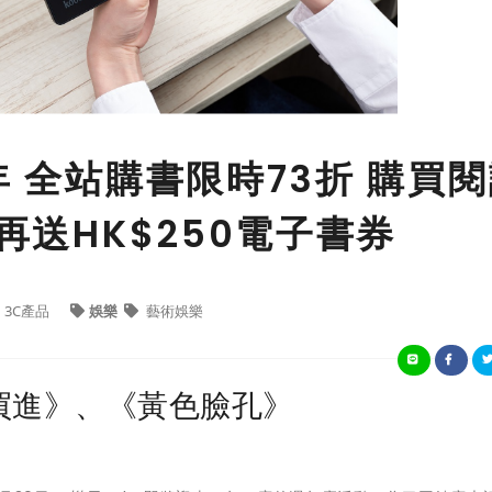
年 全站購書限時73折 購買
1再送HK$250電子書券
3C產品
娛樂
藝術娛樂
買進》、《黃色臉孔》