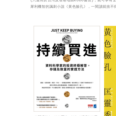
犀利機智的諷刺小說《黃色臉孔》，一閱讀就捨不