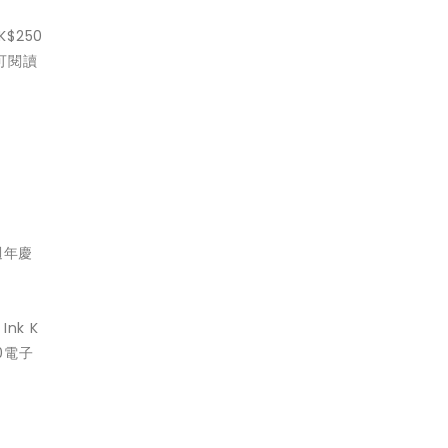
$250
可閱讀
週年慶
nk K
0電子