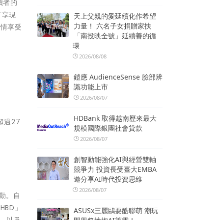
讀者的
可享現
天上父親的愛延續化作希望
力量！ 六名子女捐贈家扶
盡情享受
「南投映全號」延續善的循
環
2026/08/08
鎧應 AudienceSense 臉部辨
識功能上市
2026/08/07
HDBank 取得越南歷來最大
過27
規模國際銀團社會貸款
2026/08/07
創智動能強化AI與經營雙軸
競爭力 投資長受臺大EMBA
邀分享AI時代投資思維
2026/08/07
動。自
HBD」
ASUSx三麗鷗耍酷聯萌 潮玩
思，以及