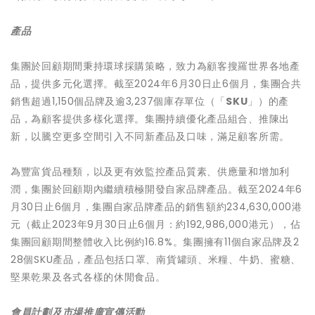
產品
集團於回顧期間秉持環球採購策略，致力為顧客搜羅世界各地產
品，提供多元化選擇。截至2024年6月30日止6個月，集團合共
銷售超過1,150個品牌及逾3,237個庫存單位（「
SKU
」）的產
品，為顧客提供多樣化選擇。集團持續優化產品組合、推陳出
新，以騰空更多空間引入不同新產品及口味，滿足顧客所需。
為豐富貨品種類，以及更有效監控產品質素、供應量和增加利
潤，集團於回顧期內繼續積極開發自家品牌產品。截至2024年6
月30日止6個月，集團自家品牌產品的銷售額約234,630,000港
元（截止2023年9月30日止6個月：約192,986,000港元），佔
集團回顧期間整體收入比例約16.8%。集團擁有11個自家品牌及2
28個SKU產品，產品包括口罩、南貨罐頭、米糧、牛奶、蜜糖、
堅果乾果及各式各樣的休閒食品。
會員計劃及市場推廣宣傳活動