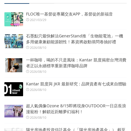
FLOC唯一基督徒專屬交友APP，基督徒的新福音
2021/03/29
石墨點穴最快解法GenerStand推「生物能電池」一機
多用健康兼顧能源韌性！募資將啟動填問卷抽好禮
2026/08/10
一杯咖啡，喝的不只是風味：Kantar 凱度揭密台灣消費
者正以永續標準重新選擇咖啡品牌
2026/08/10
Kantar 凱度與 JKR 最新研究 : 品牌資產有七成來自體驗
2026/08/10
超人氣偶像Ozone 8/15即將現身OUTDOOR一日店長浪
漫寵粉！解鎖近距離夢幻福利！
2026/08/10
陽光房地產投資信託基金（「陽光房地產基金」） 截至