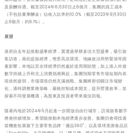
及薪酬待遇。截至2024年6月30日止6個月，集團的員工成本
（不包括董事酬金）佔收入比率約10.0%（截至2023年9月30日
止6個月：約9.1%）。
展望
港府自去年起推動盛事經濟，冀透過舉辦多項大型盛事，吸引旅
客訪港，藉此提振經濟，惟受高息環境、地緣政治局勢緊張等因
素影響，本地以至全球經濟仍然處於逆周期狀態，加上港人外遊
數字持續上升和北上消費熱潮興起，集團預期零售市場短期內表
現依然疲弱，市場環境仍然充滿挑戰。集團將密切關注市場變
化，適時調整業務策略，嚴格控制成本開支，提升營運效率，並
探索不同發展機遇，為股東及投資者帶來最佳回報。
隨著內地於2024年5月起進一步開放自由行城市，訪港旅客數字
將會持續增加，希望能推動本地經濟逐步改善。集團仍會尋找適
當機會拓展旗下主要零售品牌「優品360˚」以及環球美酒食品店