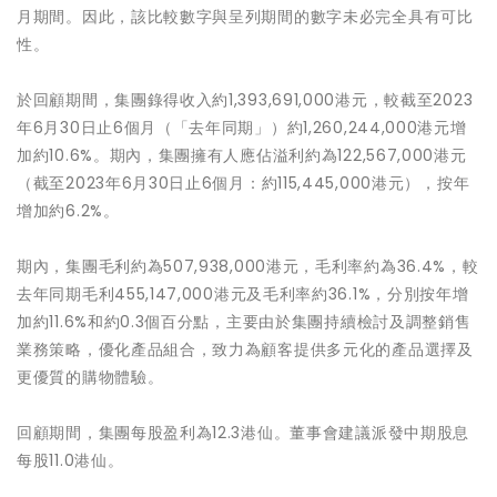
月期間。因此，該比較數字與呈列期間的數字未必完全具有可比
性。
於回顧期間，集團錄得收入約1,393,691,000港元，較截至2023
年6月30日止6個月（「去年同期」）約1,260,244,000港元增
加約10.6%。期內，集團擁有人應佔溢利約為122,567,000港元
（截至2023年6月30日止6個月：約115,445,000港元），按年
增加約6.2%。
期內，集團毛利約為507,938,000港元，毛利率約為36.4%，較
去年同期毛利455,147,000港元及毛利率約36.1%，分別按年增
加約11.6%和約0.3個百分點，主要由於集團持續檢討及調整銷售
業務策略，優化產品組合，致力為顧客提供多元化的產品選擇及
更優質的購物體驗。
回顧期間，集團每股盈利為12.3港仙。董事會建議派發中期股息
每股11.0港仙。