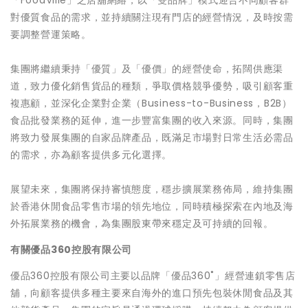
「FoodVille」之店舖網絡，以「雙品牌」模式迎合不同顧客群
對優質食品的需求，並持續關注現有門店的經營情況，及時按需
要調整營運策略。
集團將繼續秉持「優質」及「優價」的經營使命，拓闊供應渠
道，致力優化銷售貨品的種類，爭取價格競爭優勢，吸引顧客重
複惠顧，並深化企業對企業（Business-to-Business，B2B）
食品批發業務的延伸，進一步豐富集團的收入來源。同時，集團
將致力發展集團的自家品牌產品，既滿足市場對日常生活必需品
的需求，亦為顧客提供多元化選擇。
展望未來，集團將保持審慎態度，穩步擴展業務佈局，維持集團
於香港休閒食品零售市場的領先地位，同時積極探索在內地及海
外拓展業務的機會，為集團股東帶來穩定及可持續的回報。
有關優品360控股有限公司
優品360控股有限公司主要以品牌「優品360˚」經營連鎖零售店
舖，向顧客提供多種主要來自海外的進口預先包裝休閒食品及其