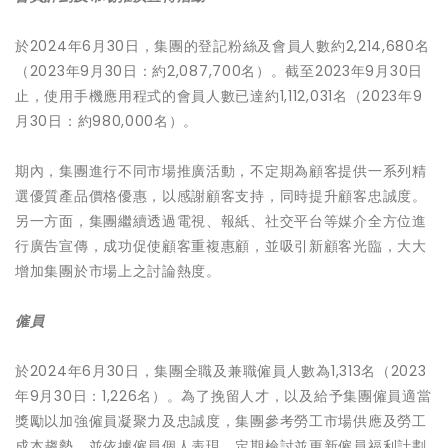
於2024年6月30日，集團的登記粉絲及會員人數約2,214,680名
（2023年9月30日：約2,087,700名）。截至2023年9月30日
止，使用手機應用程式的會員人數已達約1,112,031名（2023年9
月30日：約980,000名）。
期內，集團進行不同市場推廣活動，不定期為顧客提供一系列精
選優質產品價格優惠，以感謝顧客支持，同時提升顧客忠誠度。
另一方面，集團繼續透過電視、報紙、社交平台等媒介全方位進
行廣告宣傳，成功促使顧客重複惠顧，並吸引新顧客光臨，大大
增加集團於市場上之討論熱度。
僱員
於2024年6月30日，集團全職及兼職僱員人數為1,313名（2023
年9月30日：1,226名）。為了挽留人才，以及給予集團僱員適當
獎勵以加強僱員凝聚力及忠誠度，集團參考勞工市場供應及勞工
成本趨勢，並依據僱員個人表現，定期檢討並更新僱員福利計劃