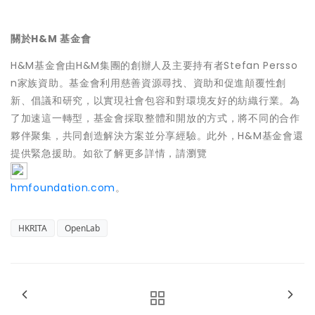
關於H&M 基金會
H&M基金會由H&M集團的創辦人及主要持有者Stefan Persso
n家族資助。基金會利用慈善資源尋找、資助和促進顛覆性創
新、倡議和研究，以實現社會包容和對環境友好的紡織行業。為
了加速這一轉型，基金會採取整體和開放的方式，將不同的合作
夥伴聚集，共同創造解決方案並分享經驗。此外，H&M基金會還
提供緊急援助。如欲了解更多詳情，請瀏覽
hmfoundation.com
。
HKRITA
OpenLab