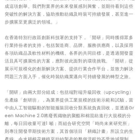
成這項創舉。我們對業界的未來發展感到興奮，並期待看到這些
突破性的解決方案，協助推動紡織及時裝可持續發展，甚至進一
步擴展至更廣泛的領域。」
在香港特別行政區創新科技署的支持下，「開研」同時獲得眾多
行業持份者的支持，包括製造商、品牌、服務供應商，以及採用
各項紡織品及軟性材料的機構。各界的共同目標，是透過開發靈
活且具可擴展性的方案，應對彼此面對的環境挑戰。「開研」從
展示可規模化的創新解決方案、提供行業合作平台，並致力解決
問題三方面入手，催化時裝紡織業邁向可持續發展的轉型之旅。
「開研」由兩大部分組成：包括端對端升級回收（upcycling）
生產線「創研坊」，為業界提供工業規模的技術示範和試驗，當
中由人工智能驅動的智能服裝回收分類系統負責回收，並透過Gr
een Machine 2.0將廢舊織物的聚酯和棉混紡進行大規模的分
離，每日回收量可達1 噸；而組合研究空間「時尚未來研究所」
則專注開發早期技術方案，其首個項目「耕織計畫」所設立的生
產線，令水耕棉花種植至紡紗製衣的整個流程均不受地域限制。