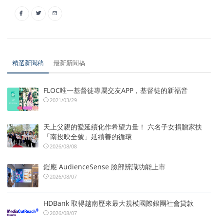
精選新聞稿
最新新聞稿
FLOC唯一基督徒專屬交友APP，基督徒的新福音
2021/03/29
天上父親的愛延續化作希望力量！ 六名子女捐贈家扶
「南投映全號」延續善的循環
2026/08/08
鎧應 AudienceSense 臉部辨識功能上市
2026/08/07
HDBank 取得越南歷來最大規模國際銀團社會貸款
2026/08/07