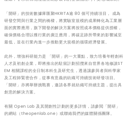
「開研」的技術數據庫匯聚HKRITA逾 80 個可持續項目， 成為
研發空間與行業之間的橋樑，將實驗室規模的成果轉化為工業層
面的實際應用，旗下開發的解決方案將按照成本價格提供授權，
確保價格合理以獲行業的廣泛應用，將碳足跡所帶來的影響減至
最低，並在行業內進一步推動更大規模的循環經濟發展。
此外，增強科研能力是 「開研」的一大重點，致力培養年輕創科
人才及初創企業，即將推出的駐留計劃招攬來自世界各地修讀ST
EM 相關課程的全日制本科生及研究生，透過讓參與者與科學家
及工程師緊密合作，從事有意義的紡織可持續技術研發項目。
「開研」亦將舉辦挑戰賽，邀請各界就紡織可持續主題，提出具
創意的解決方案。
有關 Open Lab 及其開創性計劃的更多詳情，請參閲「開研」
的網站（theopenlab.one）或聯絡我們的媒體關係團隊。