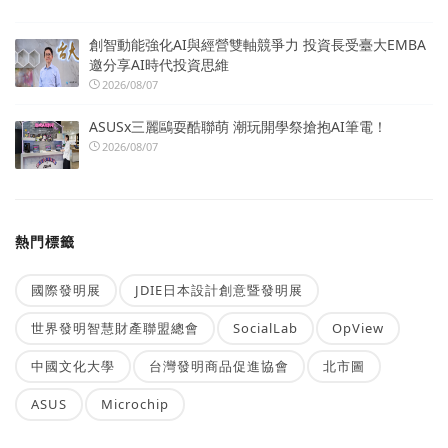
創智動能強化AI與經營雙軸競爭力 投資長受臺大EMBA
邀分享AI時代投資思維
2026/08/07
ASUSx三麗鷗耍酷聯萌 潮玩開學祭搶抱AI筆電！
2026/08/07
熱門標籤
國際發明展
JDIE日本設計創意暨發明展
世界發明智慧財產聯盟總會
SocialLab
OpView
中國文化大學
台灣發明商品促進協會
北市圖
ASUS
Microchip