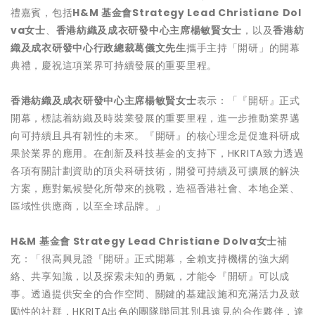
禮嘉賓，包括
H&M
基金會
Strategy Lead Christiane Dol
va
女士
、
香港紡織及成衣研發中心主席楊敏賢女士
，以及
香港紡
織及成衣研發中心行政總裁葛儀文先生
攜手主持「開研」的開幕
典禮，慶祝這項業界可持續發展的重要里程。
香港紡織及成衣研發中心主席楊敏賢女士
表示：「『開研』正式
開幕，標誌着紡織及時裝業發展的重要里程，進一步推動業界邁
向可持續且具有韌性的未來。『開研』的核心理念是促進科研成
果於業界的應用。在創新及科技基金的支持下，HKRITA致力透過
各項有關計劃資助的頂尖科研技術，開發可持續及可擴展的解決
方案，應對氣候變化所帶來的挑戰，造福香港社會、本地企業、
區域性供應商，以至全球品牌。」
H&M
基金會
Strategy Lead Christiane Dolva
女士
補
充：「很高興見證『開研』正式開幕，全賴支持機構的強大網
絡、共享知識，以及探索未知的勇氣，才能令『開研』可以成
事。透過提供安全的合作空間、關鍵的基建設施和充滿活力及鼓
勵性的社群，HKRITA出色的團隊聯同其別具遠見的合作夥伴，達