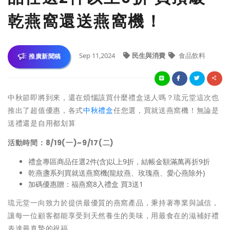
乾燕窩還送燕窩機！
Sep 11,2024
民生與消費
食品飲料
推廣新聞稿
中秋節即將到來，還在煩惱該買什麼禮盒送人嗎？琉元堂這次也
推出了超值優惠，各式
中秋禮盒
任您選，買就送燕窩機！無論是
送禮還是自用都划算
活動時間：8/19(一)~9/17(二)
禮盒專區商品任選2件(含)以上9折，結帳金額滿萬再折9折
乾燕盞系列買就送燕窩機(龍紋燕、玫瑰燕、愛心燕除外)
加碼優惠贈：福燕窩8入禮盒 買3送1
琉元堂一向致力於提供最優質的燕窩產品，秉持著專業與誠信，
讓每一位顧客都能享受到天然養生的美味，用最食在的滋補好禮
表達最真摯的祝福