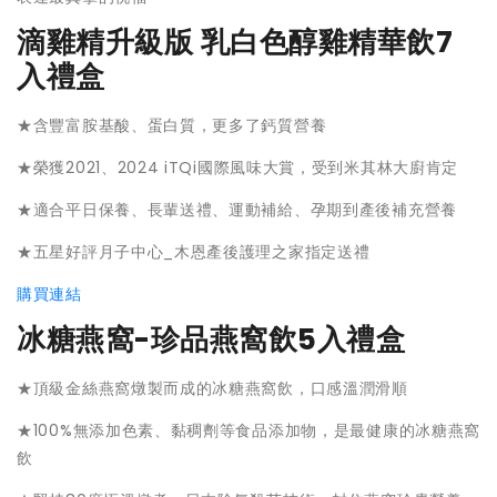
滴雞精升級版 乳白色醇雞精華飲7
入禮盒
★含豐富胺基酸、蛋白質，更多了鈣質營養
★榮獲2021、2024 iTQi國際風味大賞，受到米其林大廚肯定
★適合平日保養、長輩送禮、運動補給、孕期到產後補充營養
★五星好評月子中心_木恩產後護理之家指定送禮
購買連結
冰糖燕窩-珍品燕窩飲5入禮盒
★頂級金絲燕窩燉製而成的冰糖燕窩飲，口感溫潤滑順
★100%無添加色素、黏稠劑等食品添加物，是最健康的冰糖燕窩
飲