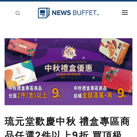
回到首頁
新聞稿分類
登入
刊登
琉元堂歡慶中秋 禮盒專區商
品任選2件以上9折 買頂級