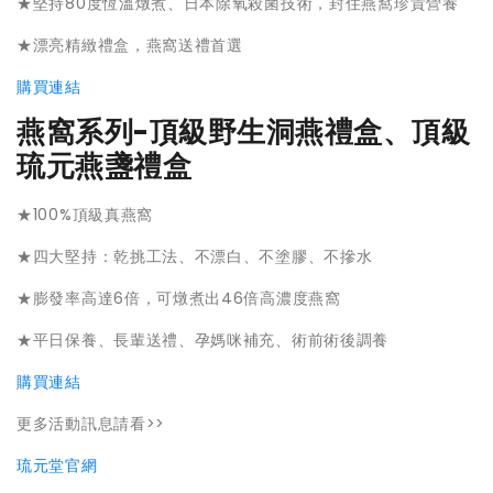
★堅持80度恆溫燉煮、日本除氧殺菌技術，封住燕窩珍貴營養
★漂亮精緻禮盒，燕窩送禮首選
購買連結
燕窩系列-
頂級野生洞燕禮盒、
頂級
琉元燕盞禮盒
★100%頂級真燕窩
★四大堅持：乾挑工法、不漂白、不塗膠、不摻水
★膨發率高達6倍，可燉煮出46倍高濃度燕窩
★平日保養、長輩送禮、孕媽咪補充、術前術後調養
購買連結
更多活動訊息請看>>
琉元堂官網