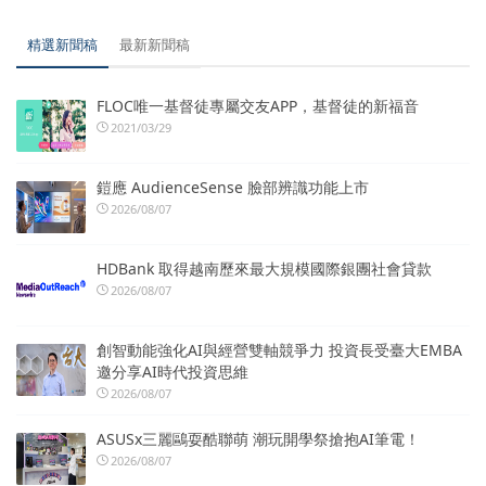
精選新聞稿
最新新聞稿
FLOC唯一基督徒專屬交友APP，基督徒的新福音
2021/03/29
鎧應 AudienceSense 臉部辨識功能上市
2026/08/07
HDBank 取得越南歷來最大規模國際銀團社會貸款
2026/08/07
創智動能強化AI與經營雙軸競爭力 投資長受臺大EMBA
邀分享AI時代投資思維
2026/08/07
ASUSx三麗鷗耍酷聯萌 潮玩開學祭搶抱AI筆電！
2026/08/07