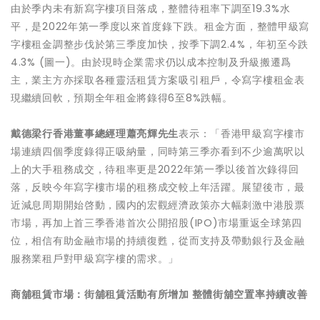
由於季内未有新寫字樓項目落成，整體待租率下調至19.3%水
平，是2022年第一季度以來首度錄下跌。租金方面，整體甲級寫
字樓租金調整步伐於第三季度加快，按季下調2.4%，年初至今跌
4.3% (圖一)。由於現時企業需求仍以成本控制及升級搬遷爲
主，業主方亦採取各種靈活租賃方案吸引租戶，令寫字樓租金表
現繼續回軟，預期全年租金將錄得6至8%跌幅。
戴德梁行香港董事總經理蕭亮輝先生
表示：「香港甲級寫字樓市
場連續四個季度錄得正吸納量，同時第三季亦看到不少逾萬呎以
上的大手租務成交，待租率更是2022年第一季以後首次錄得回
落，反映今年寫字樓市場的租務成交較上年活躍。展望後市，最
近減息周期開始啓動，國内的宏觀經濟政策亦大幅刺激中港股票
市場，再加上首三季香港首次公開招股(IPO)市場重返全球第四
位，相信有助金融市場的持續復甦，從而支持及帶動銀行及金融
服務業租戶對甲級寫字樓的需求。」
商舖租賃市場：街舖租賃活動有所增加
整體街舖空置率持續改善