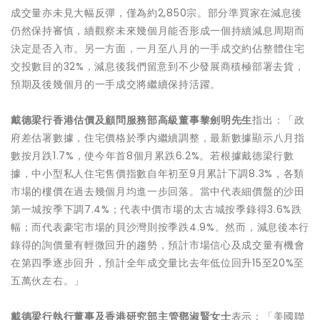
成交量亦未見大幅反彈，僅為約2,850宗。部分準買家在減息後
仍然保持審慎，續觀察未來幾個月能否形成一個持續減息周期而
決定是否入市。另一方面，一月至八月的一手成交約佔整體住宅
交投數目的32%，減息後我們留意到不少發展商積極部署去貨，
預期及後幾個月的一手成交將繼續保持活躍。
戴德梁行香港估價及顧問服務部高級董事黎劍明先生
指出：「政
府差估署數據，住宅價格於季内繼續調整，最新數據顯示八月指
數按月跌1.7%，使今年首8個月累跌6.2%。若根據戴德梁行數
據，中小型私人住宅售價指數自年初至9月累計下調8.3%，各類
市場的樓價在過去幾個月均進一步回落。當中代表細價盤的沙田
第一城按季下調7.4%；代表中價市場的太古城按季錄得3.6%跌
幅；而代表豪宅市場的貝沙灣則按季跌4.9%。然而，減息後本行
錄得的詢價量有輕微回升的趨勢，預計市場信心及成交量有機會
在第四季逐步回升，預計全年成交量比去年低位回升15至20%至
五萬伙左右。」
戴德梁行執行董事
及
香港研究部主管鄧淑賢女士
表示：「美國聯