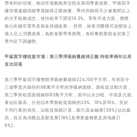
帶來利好信號，相信市場氣氛和交投在第四季會改善。甲級寫字
樓市場連續四個季度錄得正吸納量，季内亦錄得不少逾萬呎以上
的大手租務成交，使待租率下調至19.3%。零售市道方面，整體
核心街舖空置率及租金持續改善， 然而，旅客消費模式改變加上
港人北上消費成風，為飲食業帶來挑戰，各區餐飲業租金於第三
季均呈下調趨勢。
甲級寫字樓租賃市場：第三季淨吸納量維持正數 待租率兩年以來
首次回落
第三季甲級寫字樓整體淨吸納量錄得324,100平方呎，年初至今
三個季度共錄得約98萬平方呎的淨吸納面積。新租賃活動方面，
第三季新租賃面積錄得83萬平方呎，當中以尖沙咀、中區及九龍
東佔比最高，分別佔本季新租賃面積的23%、19%及19%。至於
不同行業的表現，以租賃面積計算，銀行及金融業(38%)佔比最
高，其次為消費品及製造業(18%)及專業服務業及房地產(1
6%)。