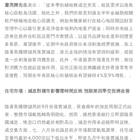
蕭亮輝先生
表示：「從本季街鋪租務成交所見，租賃需求以港島
核心區較為活躍。除此之外，我們亦留意到過去半年金融類相關
租戶積極地在核心區擴充，例如有幾家銀行在核心地段開設財富
管理中心以吸引更多高淨值本地和内地客戶資金；同時亦有線上
證券交易所在旺區設置門市實體店，以提升品牌知名度和招攬更
多客群。展望後市，近期中央政府推出各項刺激經濟措施，加上
隨著美國聯儲局落實減息，港元走強的情況有望得到緩和，或能
進一步刺激旅客消費意欲。此外，中港股票市場逐見升勢，相信
對消費力也能起提振作用。這些正面信息將繼續支持香港零售市
道復甦，預期全年各區核心街舖租金有望錄得4%至9%增長。」
住宅市場：減息對樓市影響需時間反映 預期第四季交投將改善
隨著美國聯儲局於9月份落實減息，長逾兩年的加息周期正式結
束，整體市場氣氛轉爲明朗化。然而，雖然香港銀行立即跟隨美
國減息，惟息口仍然處於相對高位，減息作用未必能即時反映。
成交量方面，七、八月份在議息前夕市場觀望氣氛濃厚、住宅成
交量均處於4,000宗以下低位水平，即使九月中旬落實減息後，