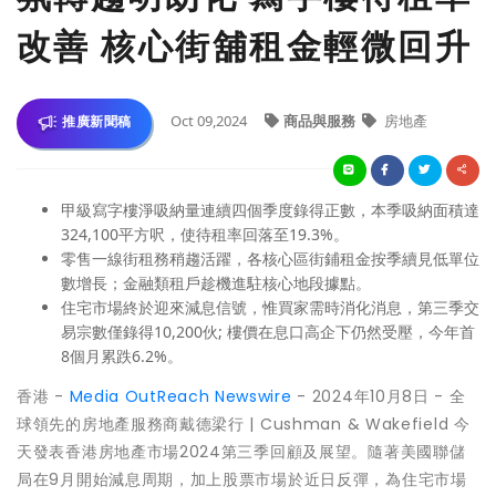
改善 核心街舖租金輕微回升
Oct 09,2024
商品與服務
房地產
推廣新聞稿
甲級寫字樓淨吸納量連續四個季度錄得正數，本季吸納面積達
324,100平方呎，使待租率回落至19.3%。
零售一線街租務稍趨活躍，各核心區街鋪租金按季續見低單位
數增長；金融類租戶趁機進駐核心地段據點。
住宅市場終於迎來減息信號，惟買家需時消化消息，第三季交
易宗數僅錄得10,200伙; 樓價在息口高企下仍然受壓，今年首
8個月累跌6.2%。
香港 -
Media OutReach Newswire
- 2024年10月8日 - 全
球領先的房地產服務商戴德梁行 | Cushman & Wakefield 今
天發表香港房地產市場2024第三季回顧及展望。隨著美國聯儲
局在9月開始減息周期，加上股票市場於近日反彈，為住宅市場