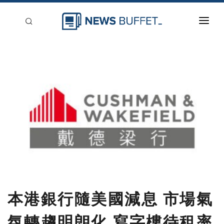
回到首頁
新聞稿分類
登入
刊登
本港銀行隨美國減息 市場氣
氛轉趨明朗化 寫字樓待租率