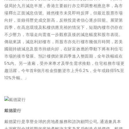
儲局於九月減息半厘，香港主要銀行亦立即調整相應息率，為市
場釋出正面減息信號。雖然樓市未見即時反彈，但最近股票市場
向好，並錄得歷史成交新高，反映投資者信心逐步回籠。展望第
四季，在高息環境及私樓供應充裕的情況下，短期内樓市仍存在
不少壓力，市場走向需進一步觀察及後的減息幅度和股市表現。
傳統來講，減息利好樓市，而股市亦先行樓市幾個月時間，若美
國能持續減息及股市持續向好，在財富效應的帶動下將有利住宅
市場的後市發展。預計樓價於第四季進入整固期，全年跌幅或在
5%內。另一邊廂，受外來專才及學生需求推動，住宅租務市場更
趨活躍，今年首8個月租金指數逆市上升6.2%，全年或錄得5%至
10%升幅。」
戴德梁行
戴德梁行是享譽全球的房地產服務和諮詢顧問公司, 通過兼具本
土洞察與全球視野的房地產解決方案為客戶創造卓越價值。戴德