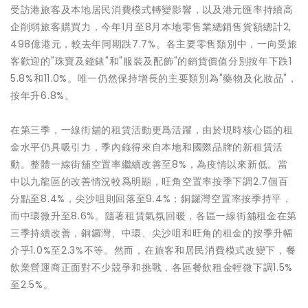
受訪港旅客及本地居民消費模式轉變影響，以及港元匯率持續高
企削弱旅客購買力，今年1月至8月本地零售業總銷售貨額總計2,
498億港元，較去年同期跌7.7%。各主要零售類別中，一向受旅
客歡迎的"珠寶及鐘錶"和"服裝及配飾"的銷貨價值分別按年下跌1
5.8%和11.0%。唯一仍然保持增長的主要類別為"藥物及化妝品"，
按年升6.8%。
在第三季，一線街舖的租賃活動更爲活躍，由於現時核心區的租
金水平仍具吸引力，季內錄得來自本地和國際品牌的新租賃活
動。整體一線街舖空置率繼續改善至8%，為疫情以來新低。當
中以九龍區的改善情況較爲明顯，旺角空置率按季下調2.7個百
分點至8.4%，尖沙咀則回落至9.4%；銅鑼灣空置率按季持平，
而中環微升至8.6%。隨著租賃氣氛回暖，各區一線街舖租金在第
三季持續改善，銅鑼灣、中環、尖沙咀和旺角的租金的按季升幅
介乎1.0%至2.3%不等。然而，在旅客和居民消費模式改變下，餐
飲業營運商正面對不少競爭和挑戰，各區餐飲租金輕微下調1.5%
至2.5%。