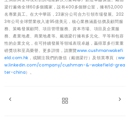
梁行遍佈全球60多個國家，設有400多個辦公室，擁有52,000
名專業員工。在大中華區，23家分公司合力引領市場發展。202
3年公司全球營業收入達95億美元，核心業務涵蓋估價及顧問服
務、策略發展顧問、項目管理服務、資本市場、項目及企業服
務、產業地產、商業地產等。戴德梁行擁有多元化、平等和包容
性的企業文化，在可持續發展等領域表現卓越，贏得眾多行業重
磅獎項和至高榮譽。更多詳情，請瀏覽
www.cushmanwakefi
eld.com.hk
，或關注我們的微信（戴德梁行）及領英專頁（
ww
w.linkedin.com/company/cushman-&-wakefield-grea
ter-china
）。