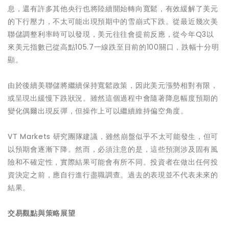
息，還有許多其他央行也將陸續開始轉向寬鬆，有效緩解了美元
的下行壓力，不太可能出現預期中的雪崩式下跌。從最近幾次美
聯儲調整利率時可以發現，美元往往會提前反應，從今年Q3以
來美元指數已從高點105.7一線跌至目前的100關口，跌幅十分明
顯。
由於後續美聯儲將繼續保持寬鬆政策，因此美元漲勢相對有限，
或呈現出緩慢下跌狀況。雖然這個過程中會隨著降息幅度預期的
變化偶爾出現反彈，但操作上可以繼續維持偏空角度。
VT Markets 研究團隊建議，雖然崩盤似乎不太可能發生，但可
以預期會逐漸下降。然而，必須注意的是，這些預測涉及固有風
險和不確定性，實際結果可能會有所不同。投資者在做出任何投
資決定之前，應自行進行盡職調查。過去的表現並不代表未來的
結果。
交易觀點與策略展望