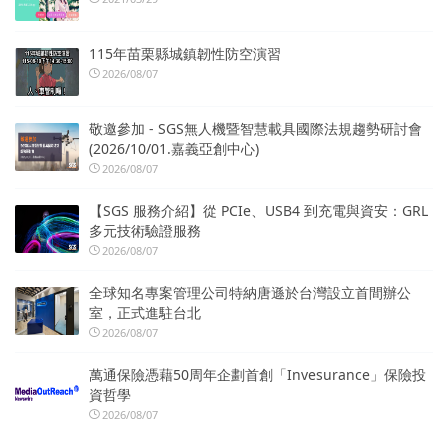
115年苗栗縣城鎮韌性防空演習
2026/08/07
敬邀參加 - SGS無人機暨智慧載具國際法規趨勢研討會
(2026/10/01.嘉義亞創中心)
2026/08/07
【SGS 服務介紹】從 PCIe、USB4 到充電與資安：GRL
多元技術驗證服務
2026/08/07
全球知名專案管理公司特納唐遜於台灣設立首間辦公
室，正式進駐台北
2026/08/07
萬通保險憑藉50周年企劃首創「Invesurance」保險投
資哲學
2026/08/07