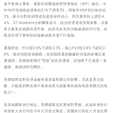
會不會捲土重來。最新的美聯儲經濟預測報告（SEP）顯示，今
年GDP預測值從原來的2.1%下調至2%，明後年GDP預計維持在
2%，顯示出對於經濟成長還是保持信心，而失業率則上調至4.
4%，VT Markets分析團隊表示，結合經濟成長預期來看，失業
率主要來自就業供需平衡，由於尚未見到大幅裁員的可行性，在
降息作用下將有助於緩解就業市場下行風險。
通脹部份，PCE從2.6%下調至2.3%，核心PCE從2.8%下調至2.
6%，雖然預期更加樂觀，但現階段通脹數據對市場的影響正逐
漸減弱，美聯儲更關注"堅挺"的住房通脹，該指標下行速度一直
偏慢，後續須特別關注。
美聯儲降息對全球金融有著深遠和廣泛的影響，尤其是美元指
數，大幅度的降息會不會造成美元指數暴跌成為投資者關注的焦
點之一。
與其他國家央行相比，美聯儲降息其實相對滯後。比如歐洲央行
和加拿大央行均在今年六月首次降息，英國央行則在八月首次降