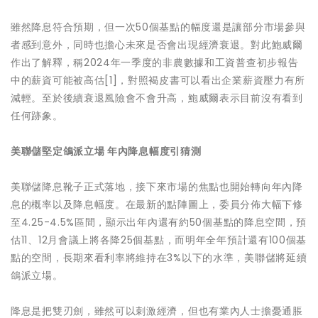
雖然降息符合預期，但一次50個基點的幅度還是讓部分市場參與
者感到意外，同時也擔心未來是否會出現經濟衰退。對此鮑威爾
作出了解釋，稱2024年一季度的非農數據和工資普查初步報告
中的薪資可能被高估[1]，對照褐皮書可以看出企業薪資壓力有所
減輕。至於後續衰退風險會不會升高，鮑威爾表示目前沒有看到
任何跡象。
美聯儲堅定鴿派立場
年內降息幅度引猜測
美聯儲降息靴子正式落地，接下來市場的焦點也開始轉向年內降
息的概率以及降息幅度。在最新的點陣圖上，委員分佈大幅下修
至4.25-4.5%區間，顯示出年內還有約50個基點的降息空間，預
估11、12月會議上將各降25個基點，而明年全年預計還有100個基
點的空間，長期來看利率將維持在3%以下的水準，美聯儲將延續
鴿派立場。
降息是把雙刃劍，雖然可以刺激經濟，但也有業內人士擔憂通脹