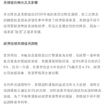
美聯儲的轉向及其影響
本次降息是美聯儲自2000年後的第四次降息週期，前三次降息
的觸發點是因為突發性事件導致了經濟顯著衰退，美聯儲不得不
採用寬鬆貨幣政策拯救經濟，而這次是屬於預防性降息，因為一
場衰退"陰雲"正籠罩美國。
經濟指標與聯儲局調整
眾所周知，本輪加息週期是以打擊通脹為目標，在經歷一連串密
集且激進的緊縮政策後，美國通脹明顯回落，從9%降至目前的2.
6%，但另一方面，失業率也從今年初的3.7%飆升至4.3%，經濟
出現放緩跡象，衰退警報再次被拉響。
在利率決議聲明中，美聯儲對通脹的論述沒有太大改變，僅再次
強調通脹正趨近於2%的目標，但對就業市場的描述則由溫和轉為
放緩。為了平衡降通脹給經濟發展帶來的風險，美聯儲不得不開
始調降基準利率。