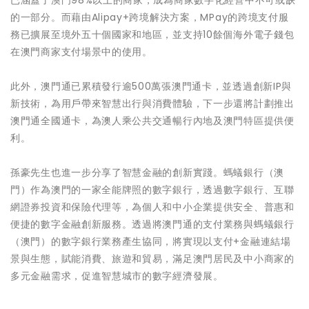
的一部分。而藉由Alipay+跨境解決方案，MPay的跨境支付服
務已擴展至境外五十個國家和地區，並支持10餘個海外電子錢包
在澳門商家支付場景中的使用。
此外，澳門通已累積發行逾500萬張澳門通卡，並透過創新IP與
新技術，為用戶帶來智慧出行與消費體驗，下一步還將計劃推出
澳門通全國通卡，為澳人乘公共交通暢行內地及澳門特區提供便
利。
孫豪先生也進一步分享了智慧金融的創新實踐。螞蟻銀行（澳
門）作為澳門的一家全能牌照的數字銀行，透過數字銀行、互聯
網證券投資和保險代理等，為個人和中小企業提供安全、普惠和
便捷的數字金融創新服務。透過將澳門通的支付業務與螞蟻銀行
（澳門）的數字銀行業務產生協同，將實現以支付+金融連結場
景與生態，賦能消費、旅遊和貿易，滿足澳門居民及中小商家的
多元金融需求，促進智慧城市的數字經濟發展。