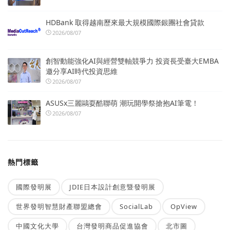
HDBank 取得越南歷來最大規模國際銀團社會貸款
2026/08/07
創智動能強化AI與經營雙軸競爭力 投資長受臺大EMBA
邀分享AI時代投資思維
2026/08/07
ASUSx三麗鷗耍酷聯萌 潮玩開學祭搶抱AI筆電！
2026/08/07
熱門標籤
國際發明展
JDIE日本設計創意暨發明展
世界發明智慧財產聯盟總會
SocialLab
OpView
中國文化大學
台灣發明商品促進協會
北市圖