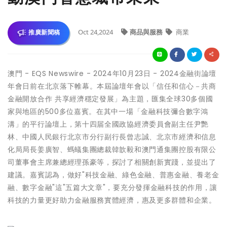
Oct 24,2024
商品與服務
商業
推廣新聞稿
澳門 - EQS Newswire - 2024年10月23日 - 2024金融街論壇
年會日前在北京落下帷幕。本屆論壇年會以「信任和信心－共商
金融開放合作 共享經濟穩定發展」為主題，匯集全球30多個國
家與地區的500多位嘉賓。在其中一場「金融科技彌合數字鴻
溝」的平行論壇上，第十四届全國政協經濟委員會副主任尹艷
林、中國人民銀行北京市分行副行長曾志誠、北京市經濟和信息
化局局長姜廣智、螞蟻集團總裁韓歆毅和澳門通集團控股有限公
司董事會主席兼總經理孫豪等，探討了相關創新實踐，並提出了
建議。嘉賓認為，做好"科技金融、綠色金融、普惠金融、養老金
融、數字金融"這"五篇大文章"，要充分發揮金融科技的作用，讓
科技的力量更好助力金融服務實體經濟，惠及更多群體和企業。