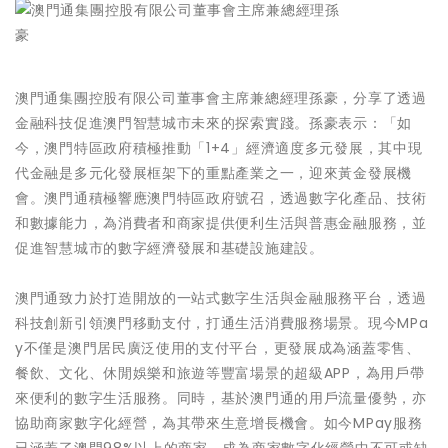
澳門通集團控股有限公司董事會主席兼總經理孫豪，分享了透過
金融科技促進澳門智慧城市未來的探索實踐。孫豪表示：「如
今，澳門特區政府積極推動「1+4」經濟適度多元發展，其中現
代金融是多元化發展框架下的重點產業之一，迎來黃金發展機
會。澳門通積極響應澳門特區政府號召，透過數字化產品、技術
和數據能力，為消費者和商家提供便利生活與普惠金融服務，並
促進智慧城市的數字經濟發展和基礎設施建設。
澳門通致力於打造開放的一站式數字生活與金融服務平台，透過
科技創新引領澳門移動支付，打通生活消費服務場景。現今MPa
y不僅是澳門居民廣泛使用的支付平台，更發展成為涵蓋零售、
餐飲、文化、休閒娛樂和旅遊等豐富場景的超級APP，為用戶帶
來便利的數字生活服務。同時，基於澳門通的用戶流量優勢，亦
協助商家數字化經營，為其帶來生意增長機會。如今MPay服務
已涵蓋了澳門98%以上的商家，成為商家數字化經營中不可或缺