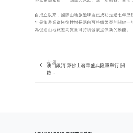
聯繫更加緊密，「國際大家庭」進一步擴容。目前，聯
自成立以來，國際山地旅遊聯盟已成功走過七年歷程
年是旅遊業從恢復性增長邁向可持續繁榮的關鍵一
為促進山地旅遊高質量可持續發展提供新的動能。
上一篇
澳門銀河 萊佛士奢華盛典隆重舉行 開
啟...