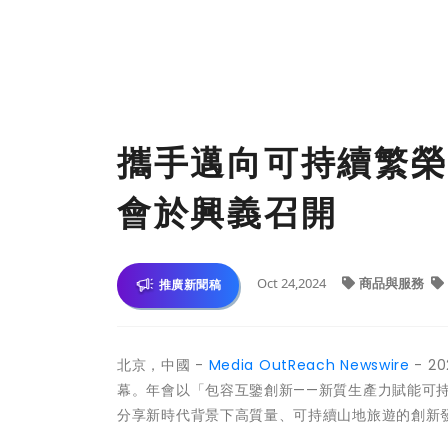
攜手邁向可持續繁榮
會於興義召開
Oct 24,2024
商品與服務
推廣新聞稿
北京，中國 -
Media OutReach Newswire
- 2
幕。年會以「包容互鑒創新——新質生產力賦能可
分享新時代背景下高質量、可持續山地旅遊的創新