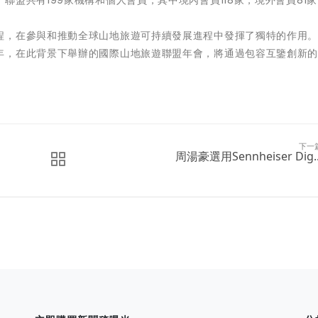
盟共有199家機構和個人會員，其中境內會員118家，境外會員81家
，在參與和推動全球山地旅遊可持續發展進程中發揮了獨特的作用。2
年，在此背景下舉辦的國際山地旅遊聯盟年會，將通過包容互鑒創新
下一
周湯豪選用Sennheiser Dig..