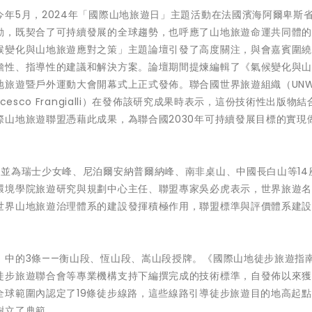
年5月，2024年「國際山地旅遊日」主題活動在法國濱海阿爾卑斯
動，既契合了可持續發展的全球趨勢，也呼應了山地旅遊命運共同體
候變化與山地旅遊應對之策」主題論壇引發了高度關注，與會嘉賓圍
瞻性、指導性的建議和解決方案。論壇期間提煉編輯了《氣候變化與
地旅遊暨戶外運動大會開幕式上正式發佈。聯合國世界旅遊組織（UNW
esco Frangialli）在發佈該研究成果時表示，這份技術性出版物
山地旅遊聯盟憑藉此成果，為聯合國2030年可持續發展目標的實現
並為瑞士少女峰、尼泊爾安納普爾納峰、南非桌山、中國長白山等14
環境學院旅遊研究與規劃中心主任、聯盟專家吳必虎表示，世界旅遊
世界山地旅遊治理體系的建設發揮積極作用，聯盟標準與評價體系建
」中的3條——衡山段、恆山段、嵩山段授牌。《國際山地徒步旅遊指
徒步旅遊聯合會等專業機構支持下編撰完成的技術標準，自發佈以來
全球範圍內認定了19條徒步線路，這些線路引導徒步旅遊目的地高起
樹立了典範。