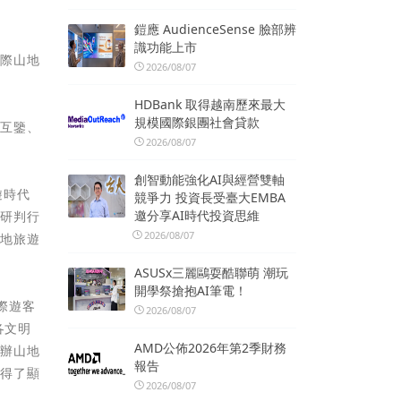
鎧應 AudienceSense 臉部辨
識功能上市
國際山地
2026/08/07
HDBank 取得越南歷來最大
規模國際銀團社會貸款
、互鑒、
2026/08/07
創智動能強化AI與經營雙軸
遊時代
競爭力 投資長受臺大EMBA
邀分享AI時代投資思維
和研判行
2026/08/07
山地旅遊
ASUSx三麗鷗耍酷聯萌 潮玩
開學祭搶抱AI筆電！
際遊客
2026/08/07
各文明
AMD公佈2026年第2季財務
舉辦山地
報告
取得了顯
2026/08/07