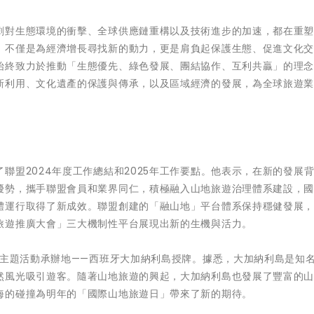
劇對生態環境的衝擊、全球供應鏈重構以及技術進步的加速，都在重
，不僅是為經濟增長尋找新的動力，更是肩負起保護生態、促進文化
始終致力於推動「生態優先、綠色發展、團結協作、互利共贏」的理
新利用、文化遺產的保護與傳承，以及區域經濟的發展，為全球旅遊
聯盟2024年度工作總結和2025年工作要點。他表示，在新的發展
優勢，攜手聯盟會員和業界同仁，積極融入山地旅遊治理體系建設，
體運行取得了新成效。聯盟創建的「融山地」平台體系保持穩健發展
旅遊推廣大會」三大機制性平台展現出新的生機與活力。
」主題活動承辦地——西班牙大加納利島授牌。據悉，大加納利島是知
然風光吸引遊客。隨著山地旅遊的興起，大加納利島也發展了豐富的
海的碰撞為明年的「國際山地旅遊日」帶來了新的期待。