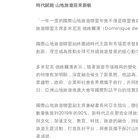
時代賦能 山地旅遊迎來新貌
「一年一度的國際山地旅遊聯盟年會不僅是聯盟會
旅遊聯盟主席多米尼克·德維爾潘（Dominique d
國際山地旅遊聯盟始終圍繞時代主題和市場需求發
創新」理念成為推動全球可持續旅遊發展的核心動
多米尼克·德維爾潘表示，隨著旅遊市場格局的變
的特徵愈加明顯，深度融合催生了新業態。他認為
業趨勢，政府、企業和社會各界應攜手前行，共同
日、亞洲山地旅遊推廣大會等國際對話平台的現實
國際山地旅遊聯盟副主席兼秘書長何亞非指出，聯合
數量恢復到2019年的90%。新時代正在塑造全
與文化，加速文化、教育、科技、旅遊的融合，持
旅遊主題活動，打造良好平台，與會員攜手探討山
著成就。