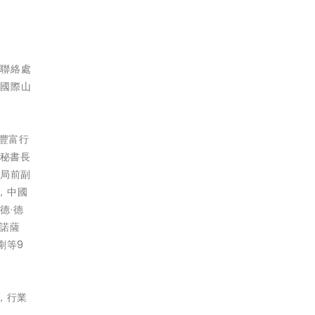
為聯絡處
為國際山
豐富行
理秘書長
作局前副
，中國
德·德
皮諾薩
剛等9
，行業