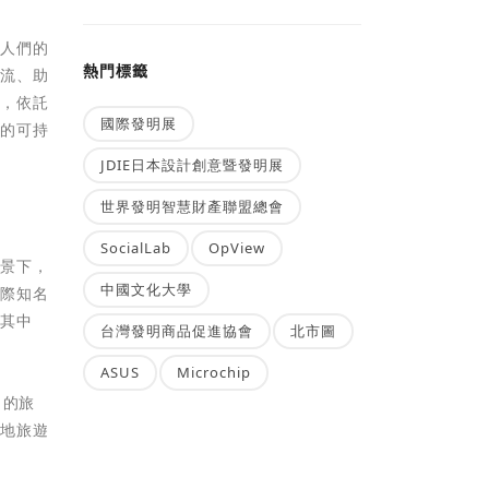
塑人們的
熱門標籤
交流、助
念，依託
國際發明展
業的可持
JDIE日本設計創意暨發明展
世界發明智慧財產聯盟總會
SocialLab
OpView
背景下，
中國文化大學
國際知名
，其中
台灣發明商品促進協會
北市圖
ASUS
Microchip
名的旅
山地旅遊