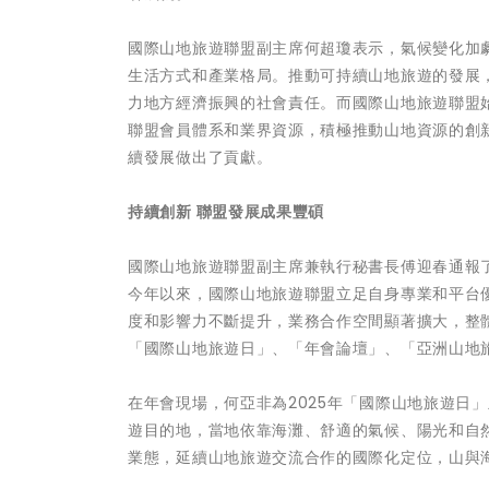
國際山地旅遊聯盟副主席何超瓊表示，氣候變化加
生活方式和產業格局。推動可持續山地旅遊的發展
力地方經濟振興的社會責任。而國際山地旅遊聯盟
聯盟會員體系和業界資源，積極推動山地資源的創
續發展做出了貢獻。
持續創新 聯盟發展成果豐碩
國際山地旅遊聯盟副主席兼執行秘書長傅迎春通報了
今年以來，國際山地旅遊聯盟立足自身專業和平台
度和影響力不斷提升，業務合作空間顯著擴大，整
「國際山地旅遊日」、「年會論壇」、「亞洲山地
在年會現場，何亞非為2025年「國際山地旅遊日
遊目的地，當地依靠海灘、舒適的氣候、陽光和自
業態，延續山地旅遊交流合作的國際化定位，山與