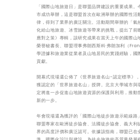
「國際山地旅遊日」是聯盟品牌建設的重要成果。今
市成功舉辦，這是聯盟首次在歐洲舉辦的國際性活
律，得到了業界的廣泛關注。活動期間舉辦的「氣
化給山地旅遊、冰雪旅遊等帶來的挑戰，提出了前
應對之策》專輯，該研究成果在當天上午的國際山
榮譽秘書長、聯盟理事弗朗西斯科·弗朗加利（Franc
學證據和旅遊業從業者及山地居民的實踐經驗，國際
貢獻。
開幕式現場還公佈了《世界旅遊名山-認定標準》，
獲認定的「世界旅遊名山」授牌。北京大學城市與
定將進一步促進山地旅遊資源的保護與利用，推動
新的一步。
年會現場還為獲評的「國際山地徒步旅遊示範線路
聯盟專家在歐洲徒步協會、法國徒步協會、義大利
界的高度評價和廣泛認可。依據該指南，聯盟已在
準、國際化設計與建設，為徒步旅遊的高質量發展