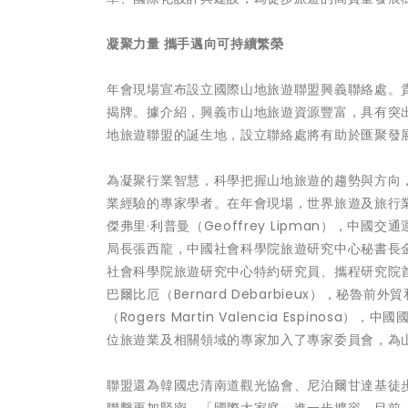
凝聚力量 攜手邁向可持續繁榮
年會現場宣布設立國際山地旅遊聯盟興義聯絡處。
揭牌。據介紹，興義市山地旅遊資源豐富，具有突
地旅遊聯盟的誕生地，設立聯絡處將有助於匯聚發
為凝聚行業智慧，科學把握山地旅遊的趨勢與方向，
業經驗的專家學者。在年會現場，世界旅遊及旅行業
傑弗里·利普曼（Geoffrey Lipman），
局長張西龍，中國社會科學院旅遊研究中心秘書長金準，
社會科學院旅遊研究中心特約研究員、攜程研究院
巴爾比厄（Bernard Debarbieux），秘
（Rogers Martin Valencia Espi
位旅遊業及相關領域的專家加入了專家委員會，為
聯盟還為韓國忠清南道觀光協會、尼泊爾甘達基徒步