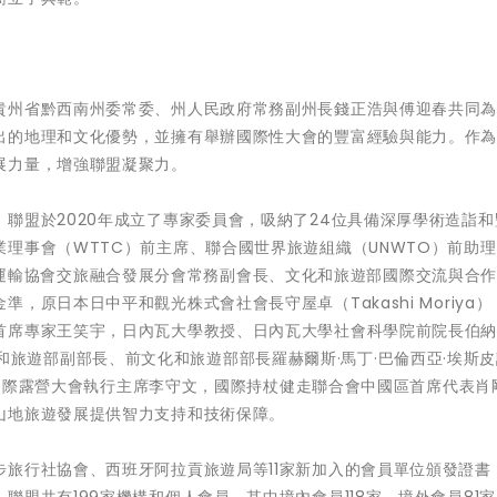
貴州省黔西南州委常委、州人民政府常務副州長錢正浩與傅迎春共同
出的地理和文化優勢，並擁有舉辦國際性大會的豐富經驗與能力。作
展力量，增強聯盟凝聚力。
聯盟於2020年成立了專家委員會，吸納了24位具備深厚學術造詣和
理事會（WTTC）前主席、聯合國世界旅遊組織（UNWTO）前助
中國交通運輸協會交旅融合發展分會常務副會長、文化和旅遊部國際交流與合
原日本日中平和觀光株式會社會長守屋卓（Takashi Moriya）
首席專家王笑宇，日內瓦大學教授、日內瓦大學社會科學院前院長伯納
魯前外貿和旅遊部副部長、前文化和旅遊部部長羅赫爾斯·馬丁·巴倫西亞·埃斯
nosa），中國國際露營大會執行主席李守文，國際持杖健走聯合會中國區首席代表肖
山地旅遊發展提供智力支持和技術保障。
旅行社協會、西班牙阿拉貢旅遊局等11家新加入的會員單位頒發證書