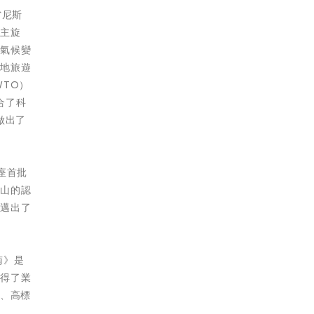
省尼斯
的主旋
繞氣候變
山地旅遊
TO）
結合了科
做出了
座首批
名山的認
設邁出了
南》是
獲得了業
點、高標