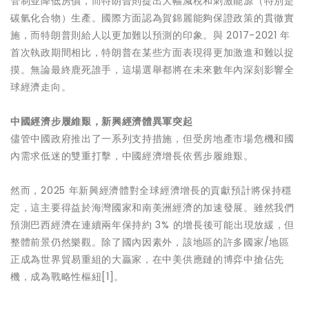
管制並降低房價，而特朗普則提出大幅減稅和刺激能源（特別是
碳氫化合物）生產。國際方面認為賀錦麗能夠保證政策的貫徹實
施，而特朗普則給人以更加難以預測的印象。與 2017-2021 年
首次執政期間相比，特朗普在某些方面表現得更加激進和難以捉
摸。無論最終鹿死誰手，這場選舉都將在未來數年內深刻影響全
球經濟走向。
中國經濟步履維艱，新興經濟體異軍突起
儘管中國政府推出了一系列支持措施，但受房地產市場危機和國
內需求低迷的雙重打擊，中國經濟增長依舊步履維艱。
然而，2025 年新興經濟體對全球經濟增長的貢獻預計將保持穩
定，這主要得益於海灣國家和南美洲經濟的加速發展。雖然我們
預測巴西經濟在連續兩年保持約 3% 的增長後可能出現放緩，但
整體前景仍然樂觀。除了國內因素外，該地區的許多國家/地區
正成為世界貿易重組的大贏家，在中美供應鏈的博弈中搶佔先
機，成為戰略性樞紐[1]。