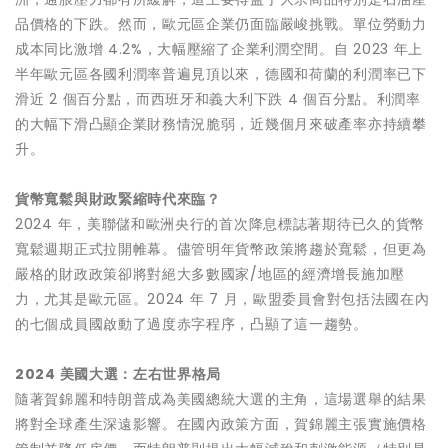
品價格的下跌。然而，歐元區企業仍面臨嚴峻挑戰。單位勞動力
成本同比激增 4.2%，大幅壓縮了企業利潤空間。自 2023 年上
半年歐元區各國利潤率普遍見頂以來，德國和荷蘭的利潤率已下
滑近 2 個百分點，而西班牙和義大利下跌 4 個百分點。利潤率
的大幅下滑凸顯企業財務情況脆弱，近幾個月來破產率亦持續攀
升。
貨幣寬鬆與財政緊縮時代來臨？
2024 年，美聯儲和歐洲央行的首次降息標誌著期待已久的貨幣
寬鬆週期正式拉開帷幕。儘管明年貨幣政策將趨於寬鬆，但更為
嚴格的財政政策卻將對絕大多數國家/地區的經濟增長施加壓
力，尤其是歐元區。2024 年 7 月，歐盟委員會對包括法國在內
的七個成員國啟動了過度赤字程序，凸顯了這一趨勢。
2024
美國大選：左右世界格局
隨著賀錦麗和特朗普成為美國總統大選的主角，這場選舉的結果
將對全球產生深遠影響。在國內政策方面，賀錦麗主張實施價格