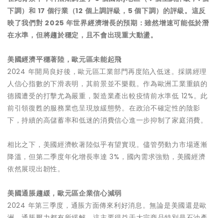
下調）和
17
個行業（
12
個
上
調評級，
5
個下調）的評級。這反
映了我們對
2025
年世界經濟增長的預期：雖然增速可能低於潛
在水準，但將趨於穩定，且不會出現重大動盪。
美國經濟平穩著陸，歐元區未能起飛
2024 年開局良好後，歐元區工業部門再度陷入低迷。採購經理
人信心指數的下滑表明，其前景並不樂觀。作為歐洲工業重鎮的
德國遭受的打擊尤為嚴重，製造業產出較疫情前水準低 12%。此
前引領復甦的服務業也呈現放緩態勢。在政治不確定性的陰影
下，持續的高儲蓄率和低迷的消費信心進一步抑制了家庭消費。
相比之下，美國經濟軟著陸似乎有望實現。儘管勞動力市場逐漸
降溫，但第二季度年化增長率達 3%，國內需求強勁，美國經濟
依然展現出韌性。
美國通脹趨緩，歐元區企業信心減弱
2024 年第三季度，通脹方面傳來利好消息。無論是美國還是歐
洲，通脹壓力都有所緩解，這主要得益于大宗商品特別是石油產