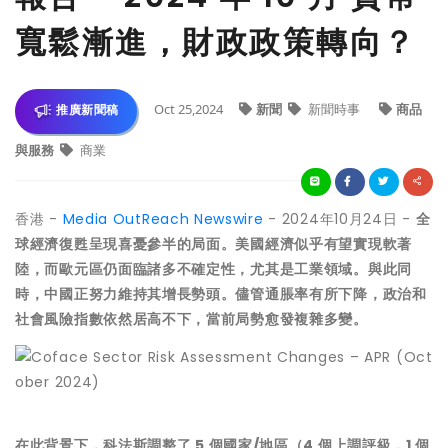
寬鬆漸進，財政政策轉向？
Oct 25,2024
新聞
新聞時事
商品
推廣新聞稿
與服務
商業
香港 -
Media OutReach Newswire
- 2024年10月24日 -
全
球經濟復甦呈現喜憂參半的局面。美國經濟似乎有望實現軟著
陸，而歐元區仍面臨諸多不確定性，尤其是工業領域。與此同
時，中國正努力維持其增長勢頭。儘管通脹率有所下降，政治和
社會風險指數依然居高不下，當前局勢愈發複雜多變。
在此背景下，科法斯調整了
5
個國家
/
地區（
4
個
上
調評級，
1
個