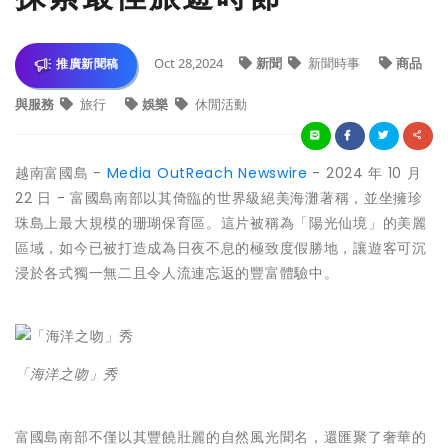
Oct 28,2024
新聞
新聞時事
商品
推廣新聞稿
與服務
旅行
娛樂
休閒活動
越南富國島 -
Media OutReach Newswire
- 2024 年 10 月
22 日 - 富國島南部以其倚臨的世界級絕美海灘著稱，並坐擁珍
珠島上最大規模的珊瑚保育區。這片被稱為「陽光仙境」的美麗
區域，如今已被打造成為日夜不息的極致度假勝地，讓遊客可沉
浸於各式獨一無二且令人流連忘返的豐富體驗中。
「海洋之吻」秀
富國島南部不僅以其豐饒壯麗的自然風光聞名，還匯聚了奢華的