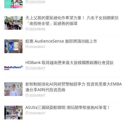
2021/03/29
天上父親的愛延續化作希望力量！ 六名子女捐贈家扶
「南投映全號」延續善的循環
2026/08/08
鎧應 AudienceSense 臉部辨識功能上市
2026/08/07
HDBank 取得越南歷來最大規模國際銀團社會貸款
2026/08/07
創智動能強化AI與經營雙軸競爭力 投資長受臺大EMBA
邀分享AI時代投資思維
2026/08/07
ASUSx三麗鷗耍酷聯萌 潮玩開學祭搶抱AI筆電！
2026/08/07