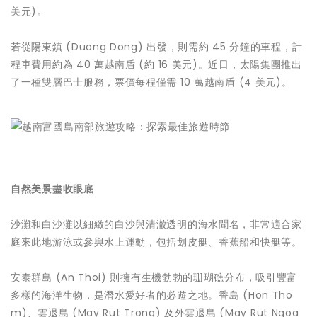
美元)。
若從陽東鎮 (Duong Dong) 出發，則需約 45 分鐘的車程，計
程車費用約為 40 萬越南盾 (約 16 美元)。近日，太陽集團推出
了一種雙層巴士服務，票價每程僅需 10 萬越南盾 (4 美元)。
自然美景盡收眼底
沙灘和白沙灘以細緻的白沙與清澈透明的海水聞名，非常適合家
庭來此地游泳或參與水上運動，包括划皮艇、香蕉船和快艇等。
安泰群島 (An Thoi) 則擁有生機勃勃的珊瑚礁分布，吸引豐富
多樣的海洋生物，是潛水愛好者的必遊之地。香島 (Hon Tho
m)、雲退島 (May Rut Trong) 及外雲退島 (May Rut Ngoa