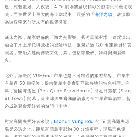
建，宛若畫捲。入夜後，A Oi 劇場將呈現精彩的越南民間藝術表
演，而在世界上最大的海上劇場中，震撼的「
海洋之吻
」表演將
為遊客帶來前所未有的視覺盛宴。
歲末之際，精彩絕倫的「海之交響樂」秀將震撼登場，這場演出
融合了水上摩托與飛板的驚險特技，匯聚超過 120 名運動員和表
演者，並融入越南傳統文化元素，包括節慶鼓、舞獅與絢麗煙
火。
此外，海邊的 VUI-Fest 市集也是不可錯過的旅遊熱點。市集中
有超過 50 個攤位，提供從越南美食到亞歐各地的特色料理。今
年，富國啤酒屋 (Phu Quoc Brew House) 將在日落鎮 (Suns
et Town) 開幕，這座啤酒餐廳和釀酒廠將全年舉辦啤酒節，勢
必成為聚會愛好者的熱門打卡地。
對於高爾夫愛好者來說，
Eschuri Vung Bau
的 18 洞高爾夫球
場是必訪之地，距離富國島南部約 30 分鐘車程，球場景色優
美，擁有壯闊的海景和壯麗的日落。而金沙灘的高爾夫球練習