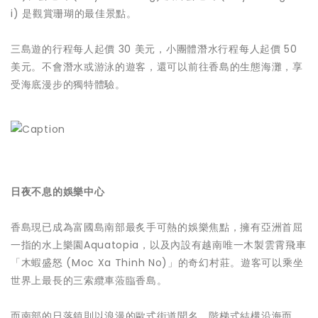
i) 是觀賞珊瑚的最佳景點。
三島遊的行程每人起價 30 美元，小團體潛水行程每人起價 50
美元。不會潛水或游泳的遊客，還可以前往香島的生態海灘，享
受海底漫步的獨特體驗。
日夜不息的娛樂中心
香島現已成為富國島南部最炙手可熱的娛樂焦點，擁有亞洲首屈
一指的水上樂園Aquatopia，以及內設有越南唯一木製雲霄飛車
「木蝦盛怒 (Moc Xa Thinh No)」的奇幻村莊。遊客可以乘坐
世界上最長的三索纜車蒞臨香島。
而南部的日落鎮則以浪漫的歐式街道聞名，階梯式結構沿海而