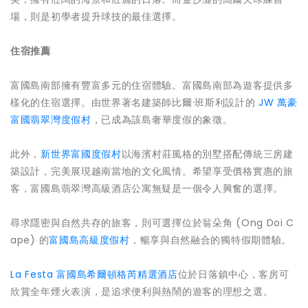
場，則是初學者提升球技的最佳選擇。
住宿推薦
富國島南部擁有豐富多元的住宿體驗。富國島南部為遊客提供多
樣化的住宿選擇。由世界著名建築師比爾·班斯利設計的
JW 萬豪
富國翡翠灣度假村
，已成為該島奢華度假的象徵。
此外，
新世界富國度假村
以海濱村莊風格的別墅搭配傳統三房建
築設計，完美展現越南當地的文化風情。希望享受價格實惠的旅
客，富國島翡翠灣高級酒店公寓無疑是一個令人興奮的選擇。
尋求隱密與自然共存的旅客，則可選擇位於翁朵角 (Ong Doi C
ape) 的
富國島高級度假村
，暢享與自然融合的獨特假期體驗。
La Festa 富國島希爾頓格芮精選酒店
位於日落鎮中心，客房可
欣賞全年煙火表演，是追求便利與熱鬧的遊客的理想之選。