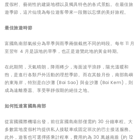
度假村、藝術性的建築地標以及獨具特色的各式景點。在最佳旅
遊季節，這片仙境為每位遊客帶來一段難以忘懷的美好旅程。
最佳旅遊時節
富國島南部氣候分為旱季與雨季兩個截然不同的時段。每年 11 月
至翌年 4 月是該地的旱季，也正是遊覽此地的黃金時期。
在此期間，天氣晴朗，降雨稀少，海面波平浪靜，陽光溫暖和
煦，是進行各類戶外活動的理想季節。而在其餘月份，南部島嶼
的東海岸，特別是白沙灘 (Bai Sao) 與金沙灘 (Bai Kem)，則
成為遠離塵囂、享受寧靜假期的絕佳之地。
如何抵達富國島南部
從富國國際機場出發，前往富國島南部僅需約 30 分鐘車程。大
多數當地度假村均提供私人接駁車或固定班次的巴士接送服務。
此外，遊客也可選擇搭乘計程車，費用約為 30 萬越南盾 (約 12