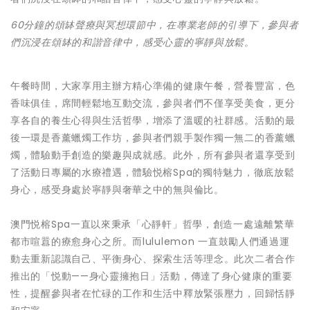
60分鐘的頌缽聲療與冥想環節中，在專業老師的引導下，參與者
們沉浸在頌缽的和諧音律中，感受心靈的寧靜與放鬆。
午餐時間，大家享用主辦方精心準備的健康午餐，營養豐富，色
香味俱佳，席間輕鬆地互動交流，參與者們不僅享受美食，更分
享各自的養生心得與生活哲學，增添了溫暖的社群感。活動的最
後一環是香薰蠟燭工作坊，參與者們親手製作獨一無二的香薰蠟
燭，體驗動手創造的樂趣與成就感。此外，所有參與者還享受到
了活動日專屬的水療禮遇，體驗悦榕Spa的獨特魅力，徹底放鬆
身心，感受身處於寧靜與奢華之中的無與倫比。
澳門悦榕Spa一直以來秉承「心靜軒」哲學，創造一處遠離繁華
都市喧囂的療愈身心之所。而lululemon 一直鼓勵人們通過運
動去重新認識自己、平衡身心、探索生活等理念。此次二者合作
推出的「悦動——身心靈擁抱日」活動，傳達了身心健康的重要
性，提醒參與者在忙碌的工作和生活中釋放緊張壓力，回歸恬靜