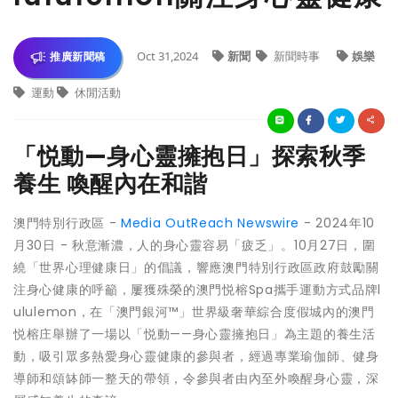
Oct 31,2024
新聞
新聞時事
娛樂
推廣新聞稿
運動
休閒活動
「悦動—身心靈擁抱日」探索秋季
養生 喚醒內在和諧
澳門特別行政區 -
Media OutReach Newswire
- 2024年10
月30日 - 秋意漸濃，人的身心靈容易「疲乏」。10月27日，圍
繞「世界心理健康日」的倡議，響應澳門特別行政區政府鼓勵關
注身心健康的呼籲，屢獲殊榮的澳門悦榕Spa攜手運動方式品牌l
ululemon，在「澳門銀河™」世界級奢華綜合度假城內的澳門
悦榕庄舉辦了一場以「悦動——身心靈擁抱日」為主題的養生活
動，吸引眾多熱愛身心靈健康的參與者，經過專業瑜伽師、健身
導師和頌缽師一整天的帶領，令參與者由內至外喚醒身心靈，深