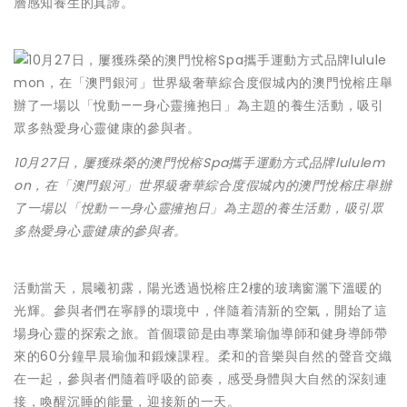
層感知養生的真諦。
10月27日，屢獲殊榮的澳門悅榕Spa攜手運動方式品牌lululem
on，在「澳門銀河」世界級奢華綜合度假城內的澳門悅榕庄舉辦
了一場以「悅動——身心靈擁抱日」為主題的養生活動，吸引眾
多熱愛身心靈健康的參與者。
活動當天，晨曦初露，陽光透過悦榕庄2樓的玻璃窗灑下溫暖的
光輝。參與者們在寧靜的環境中，伴隨着清新的空氣，開始了這
場身心靈的探索之旅。首個環節是由專業瑜伽導師和健身導師帶
來的60分鐘早晨瑜伽和鍛煉課程。柔和的音樂與自然的聲音交織
在一起，參與者們隨着呼吸的節奏，感受身體與大自然的深刻連
接，喚醒沉睡的能量，迎接新的一天。