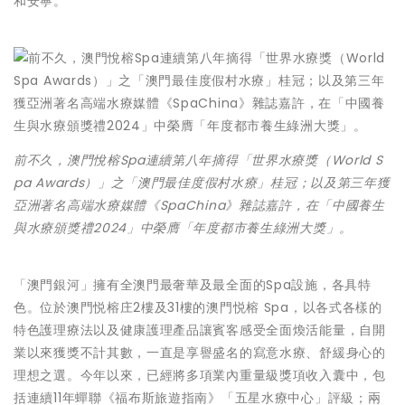
和安寧。
前不久，澳門悅榕Spa連續第八年摘得「世界水療獎（World S
pa Awards）」之「澳門最佳度假村水療」桂冠；以及第三年獲
亞洲著名高端水療媒體《SpaChina》雜誌嘉許，在「中國養生
與水療頒獎禮2024」中榮膺「年度都市養生綠洲大獎」。
「澳門銀河」擁有全澳門最奢華及最全面的Spa設施，各具特
色。位於澳門悦榕庄2樓及31樓的澳門悦榕 Spa，以各式各樣的
特色護理療法以及健康護理產品讓賓客感受全面煥活能量，自開
業以來獲獎不計其數，一直是享譽盛名的寫意水療、舒緩身心的
理想之選。今年以來，已經將多項業內重量級獎項收入囊中，包
括連續11年蟬聯《福布斯旅遊指南》「五星水療中心」評級；兩