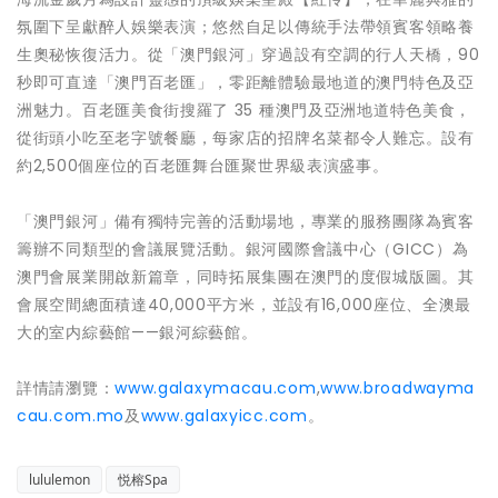
氛圍下呈獻醉人娛樂表演；悠然自足以傳統手法帶領賓客領略養
生奧秘恢復活力。從「澳門銀河」穿過設有空調的行人天橋，90
秒即可直達「澳門百老匯」，零距離體驗最地道的澳門特色及亞
洲魅力。百老匯美食街搜羅了 35 種澳門及亞洲地道特色美食，
從街頭小吃至老字號餐廳，每家店的招牌名菜都令人難忘。設有
約2,500個座位的百老匯舞台匯聚世界級表演盛事。
「澳門銀河」備有獨特完善的活動場地，專業的服務團隊為賓客
籌辦不同類型的會議展覽活動。銀河國際會議中心（GICC）為
澳門會展業開啟新篇章，同時拓展集團在澳門的度假城版圖。其
會展空間總面積達40,000平方米，並設有16,000座位、全澳最
大的室内綜藝館——銀河綜藝館。
詳情請瀏覽：
www.galaxymacau.com
,
www.broadwayma
cau.com.mo
及
www.galaxyicc.com
。
lululemon
悦榕Spa