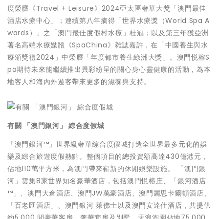
度榮膺《Travel + Leisure》2024亞太區奢華大獎「澳門最佳
酒店水療中心」；連續第八年摘得「世界水療獎（World Spa A
wards）」之「澳門最佳度假村水療」桂冠；以及第三年獲亞洲
著名高端水療媒體《SpaChina》雜誌嘉許，在「中國養生與水
療頒獎禮2024」中榮膺「年度都市養生綠洲大獎」。澳門悦榕S
pa期待未來能繼續推出異彩紛呈的關心身心靈健康的活動，為本
地客人和海內外遊客帶來更多的滋養與支持。
有關 「澳門銀河」 綜合度假城
「澳門銀河™」世界級奢華綜合度假城打造全世界最多元化的娛
樂及綜合旅遊度假熱點。整個項目的總投資額高達430億港元，
佔地110萬平方米，為澳門帶來嶄新的休閒娛樂設施。 「澳門銀
河」雲集8家世界知名豪華酒店，包括澳門悦榕庄、「銀河酒店
™」、澳門大倉酒店、澳門JW萬豪酒店、澳門麗思卡爾頓酒店、
「百老匯酒店」、澳門銀河 萊佛士以及澳門安達仕酒店，共提供
約5,000 間豪華客房、奢華套房及別墅。天浪淘園佔地75,000