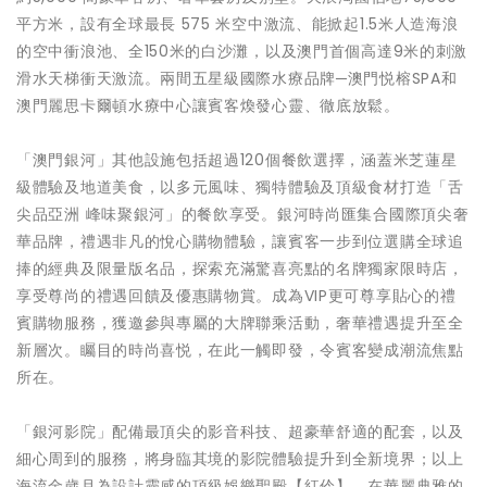
平方米，設有全球最長 575 米空中激流、能掀起1.5米人造海浪
的空中衝浪池、全150米的白沙灘，以及澳門首個高達9米的刺激
滑水天梯衝天激流。兩間五星級國際水療品牌─澳門悦榕SPA和
澳門麗思卡爾頓水療中心讓賓客煥發心靈、徹底放鬆。
「澳門銀河」其他設施包括超過120個餐飲選擇，涵蓋米芝蓮星
級體驗及地道美食，以多元風味、獨特體驗及頂級食材打造「舌
尖品亞洲 峰味聚銀河」的餐飲享受。銀河時尚匯集合國際頂尖奢
華品牌，禮遇非凡的悅心購物體驗，讓賓客一步到位選購全球追
捧的經典及限量版名品，探索充滿驚喜亮點的名牌獨家限時店，
享受尊尚的禮遇回饋及優惠購物賞。成為VIP更可尊享貼心的禮
賓購物服務，獲邀參與專屬的大牌聯乘活動，奢華禮遇提升至全
新層次。矚目的時尚喜悦，在此一觸即發，令賓客變成潮流焦點
所在。
「銀河影院」配備最頂尖的影音科技、超豪華舒適的配套，以及
細心周到的服務，將身臨其境的影院體驗提升到全新境界；以上
海流金歲月為設計靈感的頂級娛樂聖殿【紅伶】，在華麗典雅的