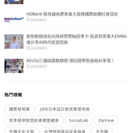
HDBank 取得越南歷來最大規模國際銀團社會貸款
2026/08/07
創智動能強化AI與經營雙軸競爭力 投資長受臺大EMBA
邀分享AI時代投資思維
2026/08/07
ASUSx三麗鷗耍酷聯萌 潮玩開學祭搶抱AI筆電！
2026/08/07
熱門標籤
國際發明展
JDIE日本設計創意暨發明展
世界發明智慧財產聯盟總會
SocialLab
OpView
中國文化大學
台灣發明商品促進協會
北市圖