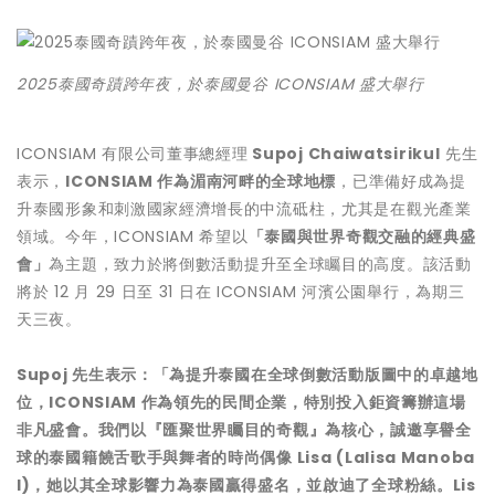
2025泰國奇蹟跨年夜，於泰國曼谷 ICONSIAM 盛大舉行
ICONSIAM 有限公司董事總經理
Supoj Chaiwatsirikul
先生
表示，
ICONSIAM 作為湄南河畔的全球地標
，已準備好成為提
升泰國形象和刺激國家經濟增長的中流砥柱，尤其是在觀光產業
領域。今年，ICONSIAM 希望以
「泰國與世界奇觀交融的經典盛
會」
為主題，致力於將倒數活動提升至全球矚目的高度。該活動
將於 12 月 29 日至 31 日在 ICONSIAM 河濱公園舉行，為期三
天三夜。
Supoj 先生表示：「為提升泰國在全球倒數活動版圖中的卓越地
位，ICONSIAM 作為領先的民間企業，特別投入鉅資籌辦這場
非凡盛會。我們以『匯聚世界矚目的奇觀』為核心，誠邀享譽全
球的泰國籍饒舌歌手與舞者的時尚偶像 Lisa (Lalisa Manoba
l)，她以其全球影響力為泰國贏得盛名，並啟迪了全球粉絲。Lis