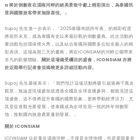
a 將於倒數夜在湄南河畔的絕美景致中獻上精彩演出，為泰國民
眾與國際旅客帶來無限喜悅。」
Supoj 先生進一步表示，「2025泰國奇蹟跨年夜」的精彩程度
將前所未見，成為泰國有史以來最壯觀的倒數慶典。此次活動的
重頭戲包括環保煙火秀，以及結合泰國與國際多位知名藝人的精
彩表演。這場為期三天的慶典，將在ICONSIAM的河畔公園帶來
非凡的歡樂體驗。
關於這場備受矚目的盛會，
ICONSIAM 亦將
於近期舉行記者會並揭曉更多詳細活動內容。
Supoj 先生最後表示：「我們預計這場活動將吸引超過兩千萬名
觀眾，無論是現場參加或透過全國及全球直播參與，都能見證這
場盛會。這不僅將提升泰國的國際形象，更將帶動經濟活力，尤
其是促進觀光業發展，使泰國成為全球首屈一指的跨年倒數聖
地，推動國內旅遊產業蓬勃發展。」
關於 ICONSIAM
ICONSIAM 位於曼谷湄南河畔，不僅是全球地標，也是鞏固曼谷