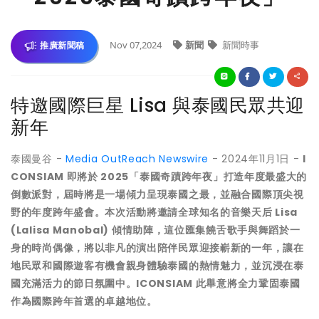
Nov 07,2024
新聞
新聞時事
推廣新聞稿
特邀國際巨星 Lisa 與泰國民眾共迎
新年
泰國曼谷 -
Media OutReach Newswire
- 2024年11月1日 -
I
CONSIAM 即將於 2025「泰國奇蹟跨年夜」打造年度最盛大的
倒數派對，屆時將是一場傾力呈現泰國之最，並融合國際頂尖視
野的年度跨年盛會。本次活動將邀請全球知名的音樂天后 Lisa
(Lalisa Manobal) 傾情助陣，這位匯集饒舌歌手與舞蹈於一
身的時尚偶像，將以非凡的演出陪伴民眾迎接嶄新的一年，讓在
地民眾和國際遊客有機會親身體驗泰國的熱情魅力，並沉浸在泰
國充滿活力的節日氛圍中。ICONSIAM 此舉意將全力鞏固泰國
作為國際跨年首選的卓越地位。