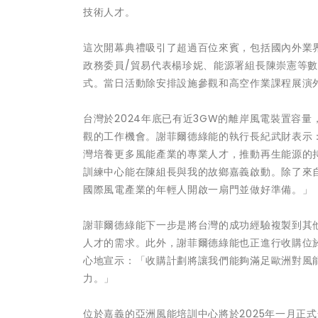
技術人才。
這次開幕典禮吸引了超過百位來賓，包括國內外業
政務委員/貿易代表楊珍妮、能源署組長陳崇憲等
式。當日活動除安排設施參觀和高空作業課程展演外
台灣於2024年底已有近3GW的離岸風電裝置容量，
觀的工作機會。謝菲爾德綠能的執行長紀武財表示
灣培養更多風能產業的專業人才，推動再生能源的
訓練中心能在陳組長與我的故鄉嘉義啟動。除了來
國際風電產業的年輕人開啟一扇門並做好準備。」
謝菲爾德綠能下一步是將台灣的成功經驗複製到其
人才的需求。此外，謝菲爾德綠能也正進行收購位
心地宣示：「收購計劃將讓我們能夠滿足歐洲對風
力。」
位於嘉義的亞洲風能培訓中心將於2025年一月正