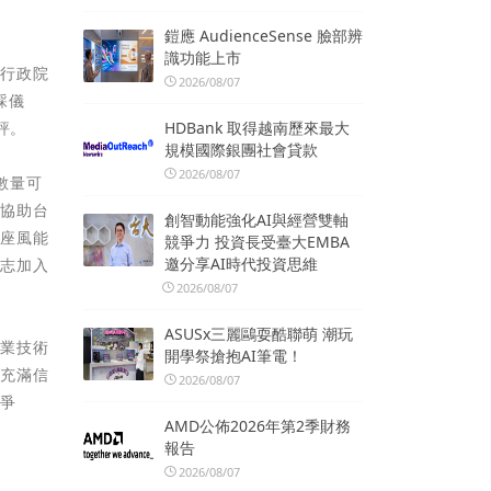
鎧應 AudienceSense 臉部辨
識功能上市
。行政院
2026/08/07
綵儀
HDBank 取得越南歷來最大
評。
規模國際銀團社會貸款
2026/08/07
數量可
，協助台
創智動能強化AI與經營雙軸
首座風能
競爭力 投資長受臺大EMBA
邀分享AI時代投資思維
有志加入
2026/08/07
ASUSx三麗鷗耍酷聯萌 潮玩
專業技術
開學祭搶抱AI筆電！
財充滿信
2026/08/07
競爭
AMD公佈2026年第2季財務
報告
2026/08/07