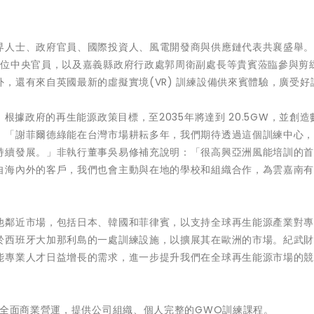
界人士、政府官員、國際投資人、風電開發商與供應鏈代表共襄盛舉
數位中央官員，以及嘉義縣政府行政處郭周衛副處長等貴賓蒞臨參與剪
，還有來自英國最新的虛擬實境(VR) 訓練設備供來賓體驗，廣受好
根據政府的再生能源政策目標，至2035年將達到 20.5GW，並創造
：「謝菲爾德綠能在台灣市場耕耘多年，我們期待透過這個訓練中心
持續發展。」非執行董事吳易修補充說明：「很高興亞洲風能培訓的
自海內外的客戶，我們也會主動與在地的學校和組織合作，為雲嘉南
他鄰近市場，包括日本、韓國和菲律賓，以支持全球再生能源產業對
於西班牙大加那利島的一處訓練設施，以擴展其在歐洲的市場。紀武
能專業人才日益增長的需求，進一步提升我們在全球再生能源市場的
式全面商業營運，提供公司組織、個人完整的GWO訓練課程。