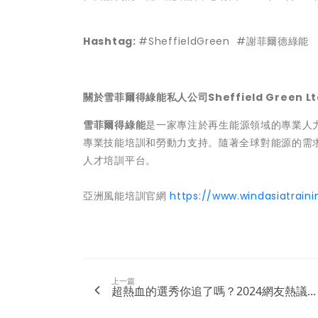
Hashtag:
#SheffieldGreen #謝菲爾德綠能
關於雪菲爾得綠能私人公司Sheffield Green Lt
雪菲爾得綠能
是一家專注於再生能源領域的專業人
專業技能培訓和勞動力支持。隨著全球對能源的需
人才培訓平台。
亞洲風能培訓官網
https://www.windasiatrain
上一篇
超熱血的選秀你追了嗎？2024網友熱議...