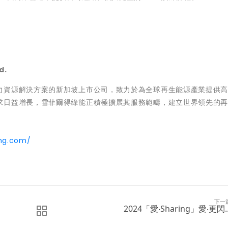
d.
力資源解決方案的新加坡上市公司，致力於為全球再生能源產業提供
求日益增長，雪菲爾得綠能正積極擴展其服務範疇，建立世界領先的
ing.com/
下一
2024「愛‧Sharing」愛‧更閃..