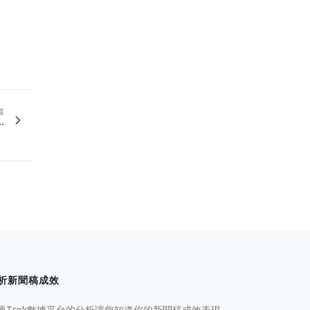
篇
.
析新聞稿成效