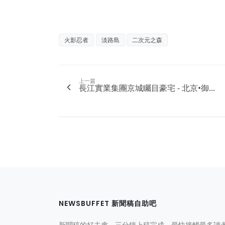
火影忍者
淡路島
二次元之森
上一篇
長江實業集團京城矚目豪宅 - 北京•御...
NEWSBUFFET 新聞稿自助吧