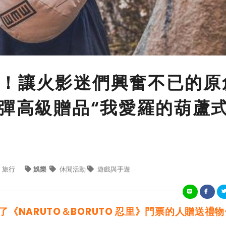
！讓火影迷們興奮不已的原
2彈高級贈品“我愛羅的葫蘆
旅行
娛樂
休閒活動
遊戲與手遊
了《NARUTO＆BORUTO 忍里》門票的人贈送禮物