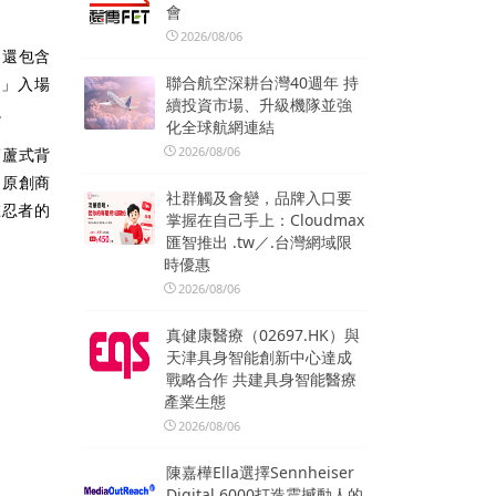
會
2026/08/06
，還包含
聯合航空深耕台灣40週年 持
s」入場
續投資市場、升級機隊並強
。
化全球航網連結
2026/08/06
葫蘆式背
的原創商
社群觸及會變，品牌入口要
在忍者的
掌握在自己手上：Cloudmax
匯智推出 .tw／.台灣網域限
時優惠
2026/08/06
真健康醫療（02697.HK）與
天津具身智能創新中心達成
戰略合作 共建具身智能醫療
產業生態
2026/08/06
陳嘉樺Ella選擇Sennheiser
Digital 6000打造震撼動人的