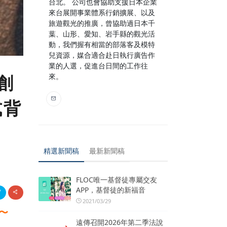
台北。 公司也會協助支援日本企業
來台展開事業體系行銷擴展、以及
旅遊觀光的推廣，曾協助過日本千
葉、山形、愛知、岩手縣的觀光活
動，我們握有相當的部落客及模特
兒資源，媒合適合赴日執行廣告作
業的人選，促進台日間的工作往
來。
創
式背
精選新聞稿
最新新聞稿
FLOC唯一基督徒專屬交友
APP，基督徒的新福音
2021/03/29
〜
遠傳召開2026年第二季法說