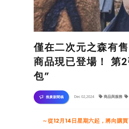
僅在二次元之森有售
商品現已登場！ 第
包”
Dec 02,2024
商品與服務
推廣新聞稿
～從12月14日星期六起，將向購買