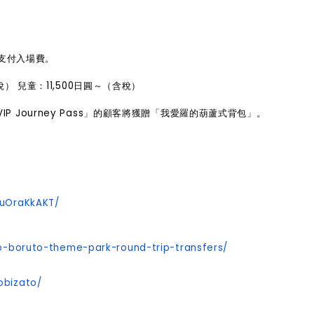
外支付入場費。
（含稅） 兒童：11,500日圓～（含稅）
」或「VIP Journey Pass」的顧客將獲贈「我愛羅的葫蘆式背包」。
duOraKkAKT/
to-boruto-theme-park-round-trip-transfers/
obizato/