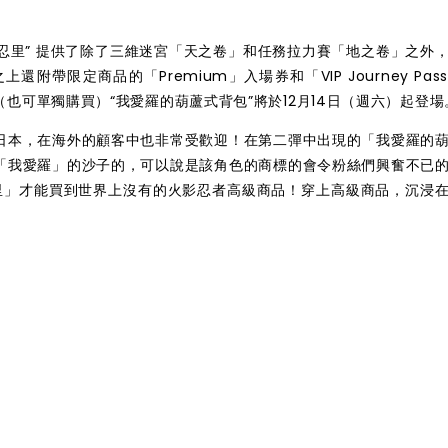
UTO忍里” 提供了除了三維迷宮「天之卷」和任務拉力賽「地之卷」之外
帶限定商品的「Premium」入場券和「VIP Journey Pas
也可單獨購買）“我愛羅的葫蘆式背包”將於12月14日（週六）起登場
日本，在海外的顧客中也非常受歡迎！在第二彈中出現的「我愛羅的
「我愛羅」的沙子的，可以說是該角色的商標的會令粉絲們興奮不已
 忍里」才能買到世界上沒有的火影忍者高級商品！穿上高級商品，沉浸