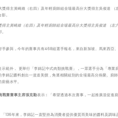
獎得主黃崎維（右四）及年輕廚師組全場最高分大獎得主吳俊達 （左
影。
藝好手參與，今年的賽事共有468組選手報名，來自新加坡、馬來西亞
。
飪示範外， 更舉行「李錦記中式肉類挑戰賽」，一眾選手分為「專業
的李錦記醬料創出一道道美饌，角逐相關組別的全場最高分殊榮。廚
的廚藝水平。
藝挑戰賽賽事主席張克勤
表示︰「希望透過本次賽事，一起推廣並促進
︰「136年來，李錦記一直堅持為消費者提供優質而美味的醬料及調味