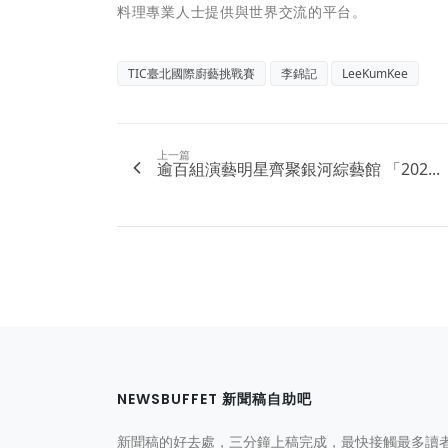
料理專業人士提供與世界交流的平台。
TIC臺北國際廚藝挑戰賽
李錦記
LeeKumKee
上一篇
逾百組演藝明星齊聚銀河綜藝館 「202...
NEWSBUFFET 新聞稿自助吧
新聞稿的好去處，三分鐘上稿完成，最快接觸最多讀