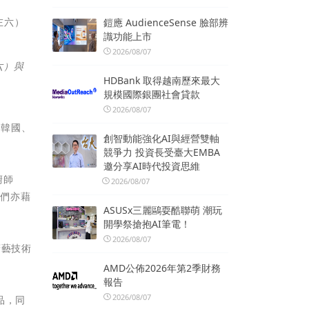
鎧應 AudienceSense 臉部辨
識功能上市
2026/08/07
六）與
HDBank 取得越南歷來最大
規模國際銀團社會貸款
2026/08/07
、韓國、
創智動能強化AI與經營雙軸
競爭力 投資長受臺大EMBA
邀分享AI時代投資思維
廚師
2026/08/07
師們亦藉
ASUSx三麗鷗耍酷聯萌 潮玩
開學祭搶抱AI筆電！
2026/08/07
廚藝技術
AMD公佈2026年第2季財務
報告
2026/08/07
品，同