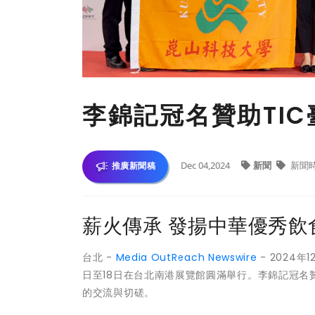
李錦記冠名贊助TI
Dec 04,2024
新聞
新聞
推廣新聞稿
薪火傳承 發揚中華優秀飲
台北 -
Media OutReach Newswire
- 2024年
日至18日在台北南港展覽館圓滿舉行。李錦記冠
的交流與切磋。