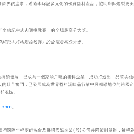
餐飲界的盛事，透過李錦記多元化的優質醬料產品，協助廚師炮製更
李錦記中式肉類挑戰賽」的全場最高分大獎。
5年的持續發展，已成為一個家喻戶曉的醬料企業，成功打造出「品質與信
人的艱苦奮鬥，已發展成為世界醬料調味品行業中具領導地位的跨國
家和地區。
K.com
。
JCA臺灣國際年輕廚師協會及展昭國際企業(股)公司共同策劃舉辦，希望