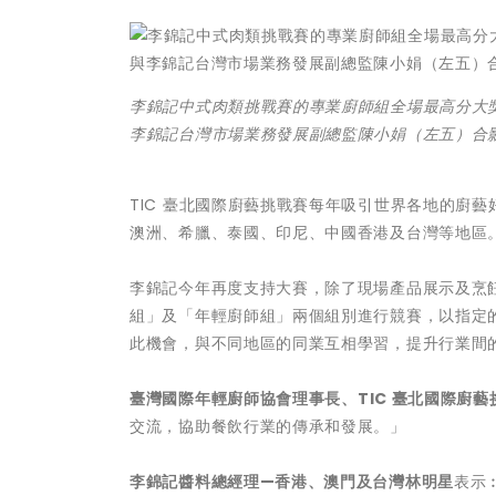
李錦記中式肉類挑戰賽的專業廚師組全場最高分大
李錦記台灣市場業務發展副總監陳小娟（左五）合
TIC 臺北國際廚藝挑戰賽每年吸引世界各地的廚
澳洲、希臘、泰國、印尼、中國香港及台灣等地區
李錦記今年再度支持大賽，除了現場產品展示及烹
組」及「年輕廚師組」兩個組別進行競賽，以指定
此機會，與不同地區的同業互相學習，提升行業間
臺灣國際年輕廚師協會理事長、
TIC 臺北國際廚
交流，協助餐飲行業的傳承和發展。」
李錦記醬料總經理—香港、澳門及台灣林明星
表示