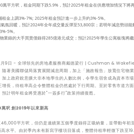
00萬平方呎，租金同期下跌5.9%，預計2025年租金在供應增加情況下將
金上調3%-7%; 2025年租金預計進一步上升約3%-5%。
氛回暖，預計2024年全年成交量反彈至53,800宗；若明年減息勢頭能
%-5%。
物業錄的大手買賣僅錄得285億港元成交；預計2025年學生公寓板塊將
12月9日 - 全球領先的房地產服務商戴德梁行 | Cushman & Wakefie
展望。隨著美國聯儲局落實展開減息周期，加上「施政報告」放寬住宅物
，加上政府銳意擴大非本地學生的人數比例，令學生宿舍成為資本市
正增長，待租率高企令整體租金仍然處於下行周期。至於零售市道方
預計明年租金將受惠於"一簽多行"政策持續復甦。
00萬呎 創2019年以來新高
至46,000平方呎，但仍是連續第五個季度錄得正吸納量，並帶動年初
來新高水平。由於季內未有新寫字樓項目落成，整體待租率輕微下跌至19.