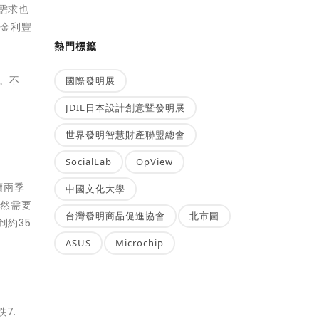
需求也
和金利豐
熱門標籤
)。不
國際發明展
JDIE日本設計創意暨發明展
世界發明智慧財產聯盟總會
SocialLab
OpView
續兩季
中國文化大學
仍然需要
台灣發明商品促進協會
北市圖
到約35
ASUS
Microchip
7.