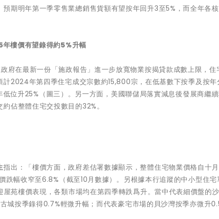
，預期明年第一季零售業總銷售貨額有望按年回升3至5%，而全年各
25年樓價有望錄得約5%升幅
上政府在最新一份「施政報告」進一步放寬物業按揭貸款成數上限，住
2024年第四季住宅成交宗數約15,800宗，在低基數下按季及按年
，較去年低位升25%（圖三）。另一方面，美國聯儲局落實減息後發展商繼
約佔整體住宅交投數目的32%。
生
指出：「樓價方面，政府差估署數據顯示，整體住宅物業價格自十
價跌幅收窄至6.8%（截至10月數據）。另根據本行追蹤的中小型住宅
歡迎屋苑樓價表現，各類市場均在第四季轉跌爲升。當中代表細價盤的
太古城按季錄得0.7%輕微升幅；而代表豪宅市場的貝沙灣按季亦微升0.