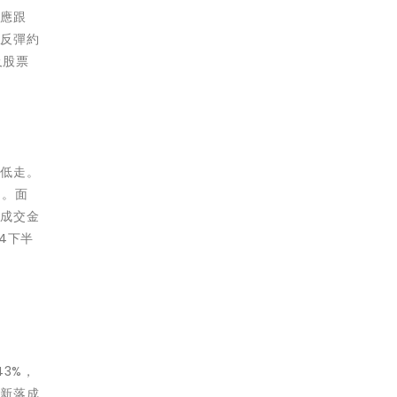
相應跟
位反彈約
及股票
然低走。
)。面
宗成交金
4下半
3%，
好新落成