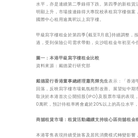
水平，亦是連續第二季錄得下跌。第四季的新租賃活
明顯上升，市場接連錄得大專院校承租寫字樓個案
國際中心租用逾萬呎以上寫字樓。
甲級寫字樓租金於第四季(截至11月底)持續調整，按季
過，受到保險公司需求帶動，尖沙咀租金年初至今僅
圖一：本港甲級寫字樓租金比較
資料來源：戴德梁行研究部
戴德梁行香港董事總經理蕭亮輝先生
表示：「香港甲
回落，反映寫字樓市場氣氛相對改善。展望短中期
取決於本港首次公開招股(IPO)及股票市場的表
0萬呎，預計待租率將會處於20%以上的高位水平，
商舖租賃市場：租賃活動繼續支持核心區街舖租金穩
本港零售表現持續受旅客及居民消費模式轉變影響，今