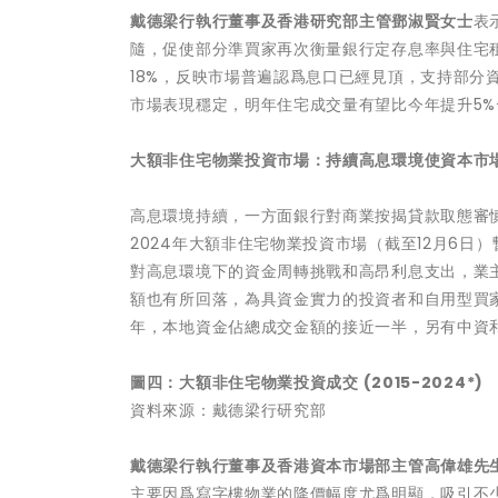
戴德梁行執行董事
及
香港研究部主管鄧淑賢女士
表
隨，促使部分準買家再次衡量銀行定存息率與住宅
18%，反映市場普遍認爲息口已經見頂，支持部分
市場表現穩定，明年住宅成交量有望比今年提升5%-8
大額非住宅物業投資市場：持續高息環境使資本市
高息環境持續，一方面銀行對商業按揭貸款取態審
2024年大額非住宅物業投資市場（截至12月6日）
對高息環境下的資金周轉挑戰和高昂利息支出，業
額也有所回落，為具資金實力的投資者和自用型買家
年，本地資金佔總成交金額的接近一半，另有中資和
圖
四：大額
非住宅物業
投資成交
(2015-2024*)
資料來源：戴德梁行研究部
戴德梁行執行董事及香港資本市場部主管高偉雄先
主要因爲寫字樓物業的降價幅度尤爲明顯，吸引不