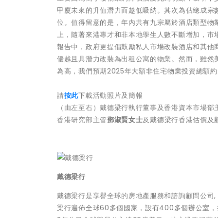
甲廈未來的升值潛力而趁低吸納。其次為佔總成宗
位。值得留意的是，年內共有九宗屬於酒店類型物業和
上，隨著來港專才和非本地學生人數不斷增加，市
報告中，政府更提倡鼓勵私人市場改裝酒店和其他
優越且具潛力改裝為出租公寓的物業。然而，雖然
為高，我們預期2025年大額非住宅物業投資總額約升
請
按此
下載活動照片及簡報
（由左至右）戴德梁行執行董事及香港資本市場部
香港研究部主管
鄧淑賢女士
及戴德梁行香港估價及
戴德梁行
戴德梁行是享譽全球的房地產服務和諮詢顧問公司,
梁行遍佈全球60多個國家，設有400多個辦公室，擁