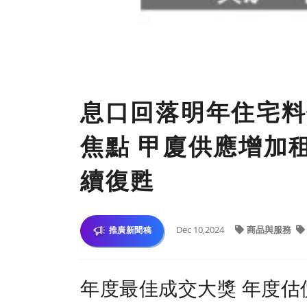
息口回落明年住宅料
焦點 甲廈供應增加
續復甦
Dec 10,2024
商品與服務
推廣新聞稿
年度最佳成交大獎 年度估