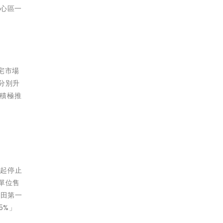
核心區一
宅市場
分別升
續積極推
月起停止
單位售
沙田第一
5%」