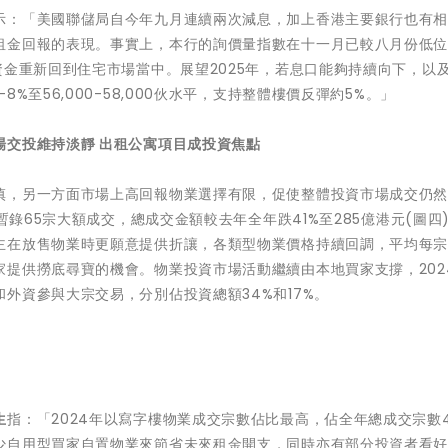
示：「美國聯儲局自今年九月連續兩次減息，加上香港主要銀行也有
租金回報的表現。事實上，本行的詢價量指數在十一月已較八月份低
資金重新回到住宅市場當中。展望2025年，若息口能夠持續向下，以
%至56,000-58,000伙水平，支持整體樓價反彈約5%。」
場交投維持淡靜 出租公寓項目成投資焦點
慎，另一方面市場上高回報物業選擇有限，促使整體投資市場成交仍
暫錄65宗大額成交，總成交金額較去年全年跌41%至285億港元(圖四
主在放售物業時更願意提供折讓，各類型物業價格持續回調，平均每
提供撈底尋寶的機會。物業投資市場活動繼續由本地買家支撐，202
外資參與大宗交易，分別佔投資總額34%和17%。
生
指：「2024年以寫字樓物業成交宗數佔比最高，佔全年總成交宗數4
少自用型買家自置物業來節省未來租金開支，同時亦有部分投資者看