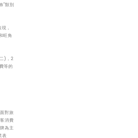
飾"類別
表現，
和旺角
二)，2
消費等的
，面對旅
顧客消費
品牌為主
業表