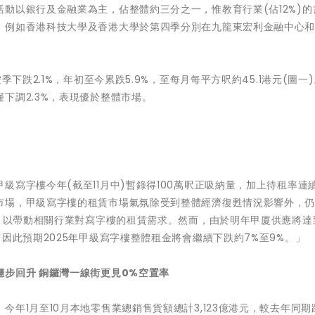
動以銀行及金融業為主，佔整體約三分之一，惟教育行業(佔12%)的
，例如香港科技大學及香港大學於第四季分別在九龍東宏利金融中心
下跌2.1%，年初至今累跌5.9%，至每月每平方呎約45.1港元(圖一
下調2.3%，表現優於整體市場。
級寫字樓今年(截至11月中)暫錄得100萬呎正吸納量，加上待租率連
市場，甲級寫字樓的租賃市場氣氛除受到整體經濟復甦情況影響外，
現，以帶動相關行業對寫字樓的租賃需求。然而，由於明年甲廈供應將達
因此預期2025年甲級寫字樓整體租金將會繼續下跌約7%至9%。」
步回升 銅鑼灣一線街更見
0%空置率
年1月至10月本地零售業總銷售貨額總計3,123億港元，較去年同期跌