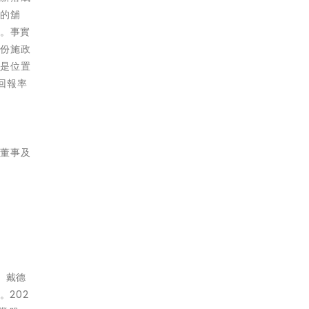
區的舖
%。事實
一份施政
其是位置
回報率
行董事及
。戴德
。202