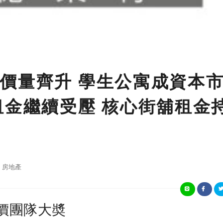
價量齊升 學生公寓成資本
租金繼續受壓 核心街舖租金
房地產
價團隊大奬