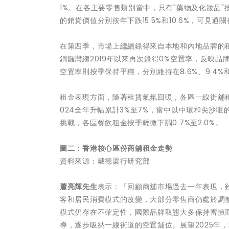
1%。在各主要零售類別當中，只有"藥物及化妝品"按
的銷貨價值分別按年下跌15.5%和10.6%，可
在第四季，市場上繼續錄得來自本地和內地品牌的租
銅鑼灣繼2019年以來再次錄得0%空置率，反映
空置率則按季保持平穩，分別維持在8.6%、9.4%和
租金表現方面，隨著租賃氣氛回暖，各區一線街舖租金
024全年升幅累計3%至7%，當中以中環和尖沙咀
挑戰，各區餐飲租金按季輕微下調0.7%至2.0%。
圖二：香港核心區份商舖租金走勢
資料來源：戴德梁行研究部
蕭亮輝先生
表示：「回顧商舖市場過去一年表現，
客和居民消費模式的改變，大部分零售商仍處於調
模式仍存在不確定性，國際品牌取態大多保持審慎
導，逐步吸納一線街道的空置舖位。展望2025年