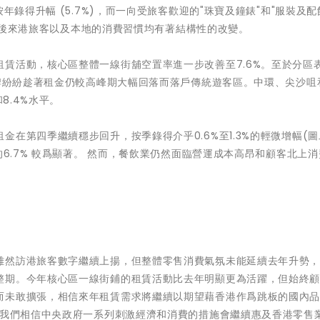
年錄得升幅 (5.7%)，而一向受旅客歡迎的"珠寶及鐘錶"和"服裝及配
見通關後來港旅客以及本地的消費習慣均有著結構性的改變。
賃活動，核心區整體一線街舖空置率進一步改善至7.6%。至於分區
品牌紛紛趁著租金仍較高峰期大幅回落而落戶傳統遊客區。中環、尖沙咀
8.4%水平。
在第四季繼續穩步回升，按季錄得介乎0.6%至1.3%的輕微增幅(圖
的6.7% 較爲顯著。 然而，餐飲業仍然面臨營運成本高昂和顧客北上
雖然訪港旅客數字繼續上揚，但整體零售消費氣氛未能延續去年升勢
整期。今年核心區一線街鋪的租賃活動比去年明顯更為活躍，但始終
而未敢擴張，相信來年租賃需求將繼續以期望藉香港作爲跳板的國內
，我們相信中央政府一系列刺激經濟和消費的措施會繼續惠及香港零售