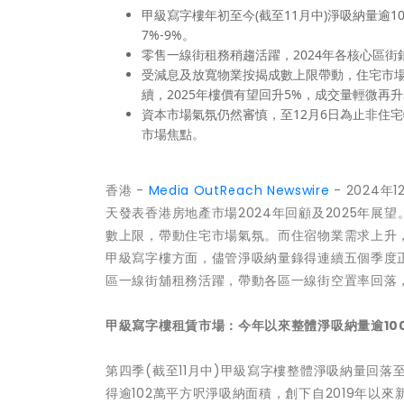
甲級寫字樓年初至今(截至11月中)淨吸納量逾1
7%-9%。
零售一線街租務稍趨活躍，2024年各核心區街鋪租
受減息及放寬物業按揭成數上限帶動，住宅市場氣
續，2025年樓價有望回升5%，成交量輕微再升3
資本市場氣氛仍然審慎，至12月6日為止非住宅
市場焦點。
香港 -
Media OutReach Newswire
- 2024年
天發表香港房地產市場2024年回顧及2025年
數上限，帶動住宅市場氣氛。而住宿物業需求上升
甲級寫字樓方面，儘管淨吸納量錄得連續五個季度
區一線街舖租務活躍，帶動各區一線街空置率回落，
甲級寫字樓租賃市場：今年以來整體淨吸納量逾
1
第四季(截至11月中)甲級寫字樓整體淨吸納量回落
得逾102萬平方呎淨吸納面積，創下自2019年以