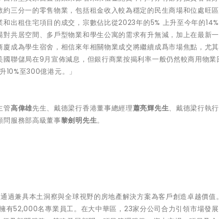
數約三分一的零售物業，包括租金收入較為穩定的民生商場和位處旺
出租住宅項目的成交，宗數佔比從2023年的5% 上升至今年的14
場對共居空間、多戶型物業和學生公寓的需求有升無減，加上在最新
商廈成為學生宿舍，相信來年相關物業成交將繼續成爲市場焦點，尤
美國聯儲局在9月宣佈減息，但銀行商業按揭利率一般仍然較商用物業
10%至300億港元。」
主管
高偉雄
先生、戴德梁行香港董事總經理
蕭亮輝先生
、戴德梁行執
顧問服務部高級董事
黎劍明先生
。
 通過兼具本土洞察與全球視野的房地產解決方案為客戶創造卓越價值
有52,000名專業員工。在大中華區，23家分公司合力引領市場發展