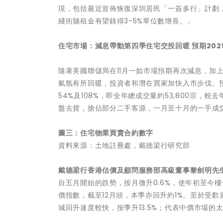
現，包括最近宣佈恢復深圳居民「一簽多行」計劃
綫街舖租金有望錄得3-5%單位數增長。」
住宅市場：減息帶動第四季住宅交投回暖 預期
20
隨著美國聯儲局在11月一如市場預期再次減息，加
氣氛有所回暖，投資者和潛在買家加快入市步伐。預計
54%及108%，即全年總成交量約53,800宗
盤去貨，搶佔部分二手客源，一月至十月的一手成交
圖三：
住宅物業買賣合約數字
資料來源：土地註冊處，戴德梁行研究部
戴德梁行香港估價及顧問服務部高級董事黎劍明先
自五月開始的跌勢，按月微升0.6%，使年初至今樓
價指數，截至12月頭，本季亦回升約1%。至於受
城回升速度較快，按季升13.5%；代表中價市場的