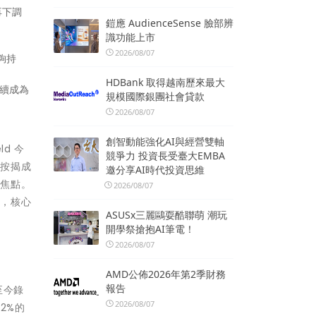
再下調
鎧應 AudienceSense 臉部辨
識功能上市
2026/08/07
夠持
HDBank 取得越南歷來最大
繼續成為
規模國際銀團社會貸款
2026/08/07
創智動能強化AI與經營雙軸
ld 今
競爭力 投資長受臺大EMBA
業按揭成
邀分享AI時代投資思維
場焦點。
2026/08/07
面，核心
ASUSx三麗鷗耍酷聯萌 潮玩
開學祭搶抱AI筆電！
2026/08/07
AMD公佈2026年第2季財務
報告
至今錄
2026/08/07
2%的