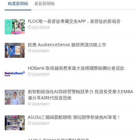
精選新聞稿
最新新聞稿
FLOC唯一基督徒專屬交友APP，基督徒的新福音
2021/03/29
鎧應 AudienceSense 臉部辨識功能上市
2026/08/07
HDBank 取得越南歷來最大規模國際銀團社會貸款
2026/08/07
創智動能強化AI與經營雙軸競爭力 投資長受臺大EMBA
邀分享AI時代投資思維
2026/08/07
ASUSx三麗鷗耍酷聯萌 潮玩開學祭搶抱AI筆電！
2026/08/07