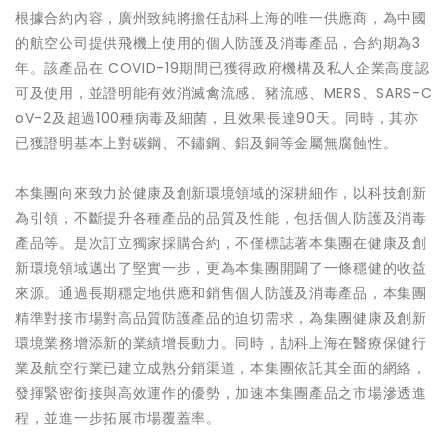
根據合約內容，廣州致純將擔任劼科上海的唯一供應商，為中國
的航空公司提供飛機上使用的個人防護及消毒產品，合約期為3
年。該產品在 COVID-19期間已獲得政府機構及私人企業高度認
可及使用，並證明能有效消滅禽流感、豬流感、MERS、SARS-C
oV-2及超過100種病毒及細菌，且效果長達90天。同時，其亦
已獲證明基本上對碳鋼、不鏽鋼、鋁及銅等金屬無腐蝕性。
本集團向來致力於健康及創新環境領域的深耕細作，以科技創新
為引領，不斷提升各種產品的品質及性能，包括個人防護及消毒
產品等。是次訂立獨家採購合約，不僅標誌著本集團在健康及創
新環境領域邁出了堅實一步，更為本集團開闢了一條穩健的收益
來源。通過長期穩定地供應和銷售個人防護及消毒產品，本集團
精準對接市場對高品質防護產品的迫切需求，為集團健康及創新
環境業務增添新的業績增長動力。同時，劼科上海在醫療保健行
業及航空行業已建立成熟分銷渠道，本集團依託其全面的網絡，
發揮緊密銜接與高效運作的優勢，加速本集團產品之市場滲透進
程，並進一步拓展市場覆蓋率。