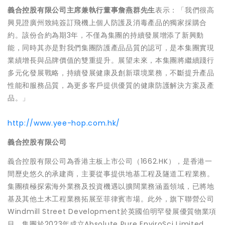
義合控股有限公司主席兼執行董事詹燕群先生
表示：「我們很高
興見證廣州致純簽訂飛機上個人防護及消毒產品的獨家採購合
約。該份合約為期3年，不僅為集團的持續發展增添了新興動
能，同時其亦是對我們集團防護產品品質的認可，是本集團實現
業績增長與品牌價值的雙重提升。展望未來，本集團將繼續踐行
多元化發展戰略，持續發展健康及創新環境業務，不斷提升產品
性能和服務品質，為更多客戶提供優質的健康防護解決方案及產
品。」
http://www.yee-hop.com.hk/
義合控股有限公司
義合控股有限公司為香港主板上市公司（1662.HK），是香港一
間歷史悠久的承建商，主要從事提供地基工程及隧道工程業務。
集團積極探索海外業務及投資機遇以擴闊業務涵蓋領域，已將地
基及其他土木工程業務拓展至菲律賓市場。此外，旗下聯營公司
Windmill Street Development於英國伯明罕發展優質物業項
目。集團於2023年成立Absolute Pure EnviroSci Limited