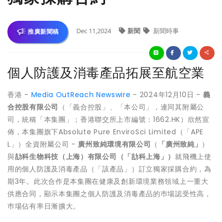
Dec 11,2024
新聞
新聞時事
推廣新聞稿
個人防護及消毒產品拓展至航空業
香港 -
Media OutReach Newswire
- 2024年12月10日 -
義
合控股有限公司
（「義合控股」、「本公司」，連同其附屬公
司，統稱「本集團」；香港聯交所上市編號：1662.HK）欣然宣
佈，本集團旗下Absolute Pure EnviroSci Limited（「APE
L」）全資附屬公司 -
廣州致純環境有限公司
（
「廣州致純」
）
與
劼科生物科技（上海）有限公司（「劼科上海」）
就飛機上使
用的個人防護及消毒產品（「該產品」）訂立獨家採購合約，為
期3年。此次合作是本集團在健康及創新環境業務領域上一重大
供應合同，顯示本集團之個人防護及消毒產品的巿場認受性高，
巿場佔有率日漸擴大。