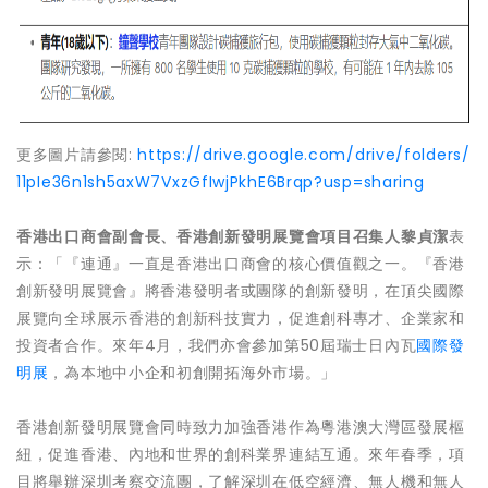
更多圖片請參閱:
https://drive.google.com/drive/folders/
11pIe36n1sh5axW7VxzGfIwjPkhE6Brqp?usp=sharing
香港出口商會副會長、香港創新發明展覽會項目召集人黎貞潔
表
示：「『連通』一直是香港出口商會的核心價值觀之一。『香港
創新發明展覽會』將香港發明者或團隊的創新發明，在頂尖國際
展覽向全球展示香港的創新科技實力，促進創科專才、企業家和
投資者合作。來年4月，我們亦會參加第50屆瑞士日內瓦
國際發
明展
，為本地中小企和初創開拓海外市場。」
香港創新發明展覽會同時致力加強香港作為粵港澳大灣區發展樞
紐，促進香港、內地和世界的創科業界連結互通。來年春季，項
目將舉辦深圳考察交流團，了解深圳在低空經濟、無人機和無人