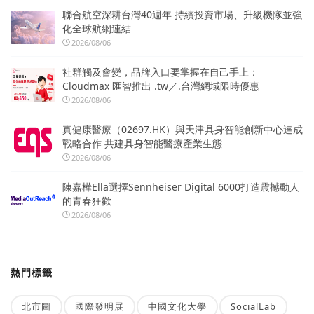
聯合航空深耕台灣40週年 持續投資市場、升級機隊並強
化全球航網連結
2026/08/06
社群觸及會變，品牌入口要掌握在自己手上：
Cloudmax 匯智推出 .tw／.台灣網域限時優惠
2026/08/06
真健康醫療（02697.HK）與天津具身智能創新中心達成
戰略合作 共建具身智能醫療產業生態
2026/08/06
陳嘉樺Ella選擇Sennheiser Digital 6000打造震撼動人
的青春狂歡
2026/08/06
熱門標籤
北市圖
國際發明展
中國文化大學
SocialLab