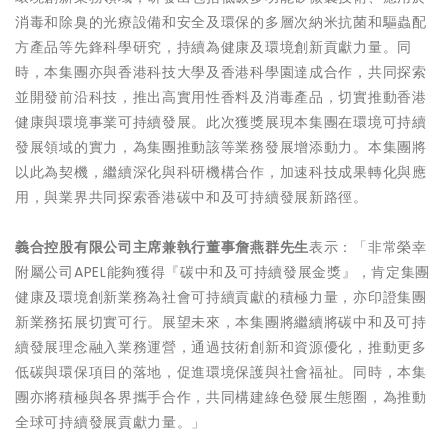
消毒和除臭的光療設備和安全及環保的多層次納米抗菌和驅蟲配
方產品等先鋒科學研究，持續為健康及環境創新貢獻力量。同
時，本集團亦與香港科技大學及香港科學園達成合作，共同探索
並開發前沿科技，推出高實用性香料及消毒產品，切實推動香港
健康與環境事業可持續發展。此次獲獎展現本集團在環境可持續
發展領域的實力，為集團推動該等業務發展增添動力。本集團將
以此為契機，繼續深化與科研機構合作，加速科技成果轉化與應
用，與業界共同探索香港碳中和及可持續發展新路徑。
義合控股有限公司主席兼執行董事詹燕群先生
表示：「非常榮幸
附屬公司APEL能夠獲得『碳中和及可持續發展金獎』，肯定集團
健康及環境創新業務為社會可持續貢獻的積極力量，亦印證集團
新業務拓展切實可行。展望未來，本集團將繼續將碳中和及可持
續發展理念融入業務運營，通過技術創新和資源優化，推動更多
低碳與環保項目的落地，促進環境保護與社會福祉。同時，本集
團亦將積極與各界攜手合作，共同構建綠色發展生態圈，為推動
全球可持續發展貢獻力量。」