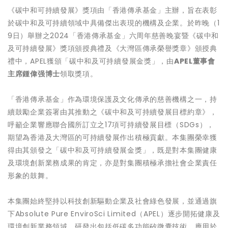
《碳中和可持續發展》獎項由「香港傳承基金」主辦，旨在表彰
於碳中和及可持續領域中具備傑出表現的機構及企業。於昨晚（1
9日）舉辦之2024「香港傳承基金」六周年慈善晚宴暨《碳中和
及可持續發展》獎項頒授典禮及《大灣區傳承榮譽獎章》頒授典
禮中，APEL獲頒「碳中和及可持續發展金獎」，由
APEL
董事會
主席鍾偉强博士
領取獎項。
「香港傳承基金」作為環境保護及文化傳承的慈善機構之一，持
續鼓勵企業簽署由其推動之《碳中和及可持續發展目標約章》，
呼籲企業響應聯合國所訂立之17項可持續發展目標（SDGs），
期望為香港及大灣區的可持續發展作出積極貢獻。本集團榮幸獲
得由其頒發之「碳中和及可持續發展金獎」，既是對本集團健康
及環境創新業務成果的肯定，亦是對集團積極承擔社會企業責任
形象的鼓舞。
本集團始終堅持以科技創新驅動企業及社會綠色發展，並通過旗
下Absolute Pure EnviroSci Limited（APEL）逐步開拓健康及
環境創新業務領域，研發出包括低碳多功能矽微囊技術、應用於