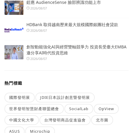
鎧應 AudienceSense 臉部辨識功能上市
2026/08/07
HDBank 取得越南歷來最大規模國際銀團社會貸款
2026/08/07
創智動能強化AI與經營雙軸競爭力 投資長受臺大EMBA
邀分享AI時代投資思維
2026/08/07
熱門標籤
國際發明展
JDIE日本設計創意暨發明展
世界發明智慧財產聯盟總會
SocialLab
OpView
中國文化大學
台灣發明商品促進協會
北市圖
ASUS
Microchip