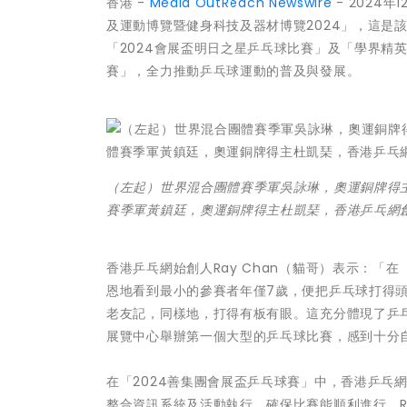
香港 -
Media OutReach Newswire
- 2024
及運動博覽暨健身科技及器材博覽2024」，這是
「2024會展盃明日之星乒乓球比賽」及「學界精
賽」，全力推動乒乓球運動的普及與發展。
（左起）世界混合團體賽季軍吳詠琳，奧運銅牌得
賽季軍黃鎮廷，奧運銅牌得主杜凱琹，香港乒乓網創辦
香港乒乓網始創人Ray Chan（貓哥）表示：「
恩地看到最小的參賽者年僅7歲，便把乒乓球打得頭
老友記，同樣地，打得有板有眼。這充分體現了乒
展覽中心舉辦第一個大型的乒乓球比賽，感到十分
在「2024善集團會展盃乒乓球賽」中，香港乒乓
整合資訊系統及活動執行，確保比賽能順利進行。R