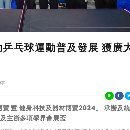
動乒乓球運動普及發展 獲廣
時事
 暨 健身科技及器材博覽2024」 承辦及
」及主辦多項學界會展盃