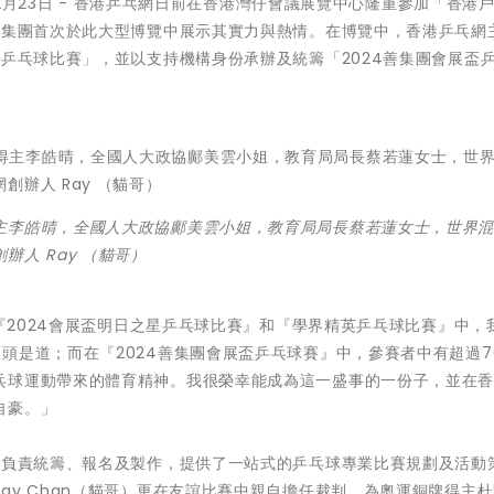
年12月23日 - 香港乒乓網日前在香港灣仔會議展覽中心隆重參加「香港
該集團首次於此大型博覽中展示其實力與熱情。在博覽中，香港乒乓網
英乒乓球比賽」，並以支持機構身份承辦及統籌「2024善集團會展盃
主李皓晴，全國人大政協鄺美雲小姐，教育局局長蔡若蓮女士，世界
人 Ray （貓哥）
在『2024會展盃明日之星乒乓球比賽』和『學界精英乒乓球比賽』中，
頭是道；而在『2024善集團會展盃乒乓球賽』中，參賽者中有超過7
乓球運動帶來的體育精神。我很榮幸能成為這一盛事的一份子，並在
自豪。」
網負責統籌、報名及製作，提供了一站式的乒乓球專業比賽規劃及活動
ay Chan（貓哥）更在友誼比賽中親自擔任裁判，為奧運銅牌得主