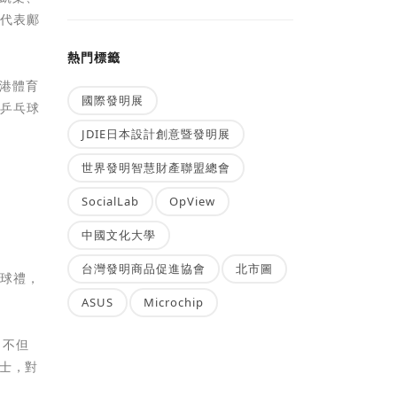
大代表鄺
熱門標籤
香港體育
國際發明展
與乒乓球
JDIE日本設計創意暨發明展
世界發明智慧財產聯盟總會
SocialLab
OpView
中國文化大學
台灣發明商品促進協會
北市圖
開球禮，
ASUS
Microchip
，不但
士，對