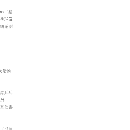
an（貓
乒乓球及
乓網感謝
及活動
全港乒乓
此外，
青基信書
會（成員