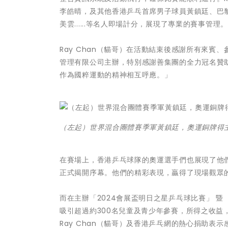
李皓晴，及其他香港乒乓首席男子球員黃鎮廷、巴
美雲......等名人即場計分，展現了專業的賽事管理。
Ray Chan（貓哥）在活動結束後感謝所有來
管理有限公司主辦，特別感謝善集團的全力冠名贊
作為國粹運動的精神相互呼應。」
（左起）世界混合團體賽季軍黃鎮廷，奧運銅牌得
在賽場上，香港乒乓球隊的奧運選手們也展現了他
正式揭開序幕。他們的精彩表現，贏得了現場觀眾
而在主辦「2024會展盃明日之星乒乓球比賽」 
吸引超過約300名兒童及青少年參賽，所得之收
Ray Chan（貓哥）及香港乒乓網的熱心捐助表示