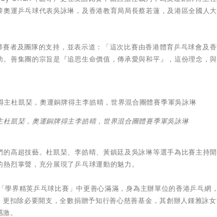
黎奧運乒乓球代表吳詠琳，及香港教育局局長蔡若蓮，及港區全國人
賓、參賽者及團隊的支持，並表示道：「這次比賽由香港體育乒乓球會及
助。善集團的宗旨是『追思生命價值，傳承愛與和平』，這份理念，
主杜凱琹，奧運銅牌得主李皓晴，世界混合團體賽季軍吳詠琳
們的高超技藝。杜凱琹、李皓晴、黃鎮廷及吳詠琳等選手為比賽主持
的熱烈掌聲，充分展現了乒乓球運動的魅力。
暨 「學界精英乒乓球比賽」中更善心滿滿，身為主辦單位的香港乒乓網
益，更扣除必要開支，全數捐贈予知行善心慈善基金，其創辦人鍾雅詠女
感激。