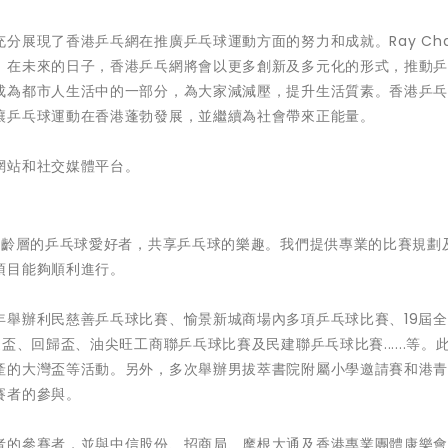
分展現了香港乒乓網在推廣乒乓球運動方面的努力和成就。Ray Ch
，在未來的日子，香港乒乓網將會以更多創新及多元化的形式，推動
成為都市人生活中的一部分，為大家減減壓，提升生活質素。香港乒
讓乒乓球運動在香港蓬勃發展，並繼續為社會帶來正能量。
網站和社交媒體平台。
年齡層的乒乓球愛好者，共享乒乓球的樂趣。我們提供專業的比賽規劃
項目能夠順利進行。
年舉辦利民慈善乒乓球比賽、愉景新城商場內多項乒乓球比賽、19屆
盃、回歸盃、油尖旺工商聯乒乓球比賽及民建聯乒乓球比賽......等。
產的大灣盃等活動。另外，多次舉辦男拔萃書院附屬小學邀請賽和港
賽者的參與。
者的參賽者，並與中信股份、招商局、摩根大通及香港專業團體康樂