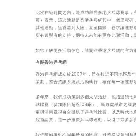
此次在短時間之內，能成功舉辦多場乒乓球賽事，充
哥）表示，這次活動是香港乒乓網其中一個里程碑
其他運動，從香港到大陸，甚至國際，務求讓運動
所有參與者的支持，期待未來能有更多此類活動，
如欲了解更多活動信息，請關注香港乒乓網的官方
有關香港乒乓網
香港乒乓網成立於2007年，旨在拉近不同地區及
策劃，整合資訊系統及活動執行，確保每一項運動
多年來，我們成功策劃多個大型活動，包括連續七
球聯賽（參加隊伍超過108隊）、民政處舉辦之國慶
更與湖南電視台合辦親子乒乓球比賽，以及時代地
院邀請賽，進一步推廣乒乓球運動，吸引了眾多參
我們積極推動不同年齡層的比賽，涵蓋從兒童到長