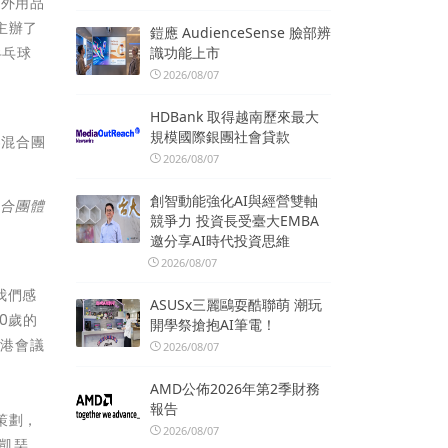
戶外用品
主辦了
鎧應 AudienceSense 臉部辨
乒乓球
識功能上市
2026/08/07
HDBank 取得越南歷來最大
規模國際銀團社會貸款
2026/08/07
創智動能強化AI與經營雙軸
混合團體
競爭力 投資長受臺大EMBA
邀分享AI時代投資思維
2026/08/07
我們感
ASUSx三麗鷗耍酷聯萌 潮玩
0歲的
開學祭搶抱AI筆電！
香港會議
2026/08/07
AMD公佈2026年第2季財務
報告
策劃，
2026/08/07
杜凱琹、