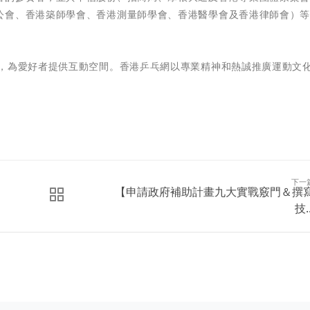
公會、香港築師學會、香港測量師學會、香港醫學會及香港律師會）
。
人，為愛好者提供互動空間。香港乒乓網以專業精神和熱誠推廣運動文
下一
【申請政府補助計畫九大實戰竅門＆撰
技..