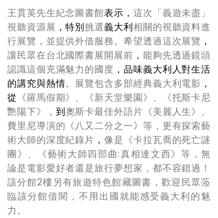
王貫英先生紀念圖書館
表示
，
這次
「義遊未盡」
視聽資源展
，特別
挑選
義大利
相關的視聽資料進
行展覽，並提供外借服務
。希望透過這次展覽
，
讓民眾在台北國際書展開展前
，
能夠先透過鏡頭
認識這個充滿魅力的國度
，品味義大利人對生活
的講究與熱情
。展覽包含多部經典義大利電影
，
從
《羅馬假期》
、
《新天堂樂園》、《托斯卡尼
艷陽下》，
到
奧斯卡最佳外語片《美麗人生》、
費里尼導演的《八又二分之一》等，更有探索藝
術大師的深度紀錄片
，
像是《卡拉瓦喬的死亡謎
團》、《藝術大師四部曲:真相達文西》等，無
論是電影愛好者還是旅行夢想家，都不容錯過！
該分館2樓另有旅遊特色館藏圖書，歡迎民眾蒞
臨該分館借閱，不用出國就能感受義大利的魅
力。