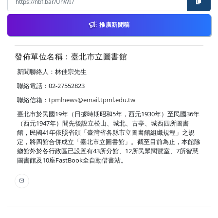
推廣新聞稿
發佈單位名稱：臺北市立圖書館
新聞聯絡人：林佳宗先生
聯絡電話：02-27552823
聯絡信箱：
tpmlnews@email.tpml.edu.tw
臺北市於民國19年（日據時期昭和5年，西元1930年）至民國36年
（西元1947年）間先後設立松山、城北、古亭、城西四所圖書
館，民國41年依照省頒「臺灣省各縣市立圖書館組織規程」之規
定，將四館合併成立「臺北市立圖書館」。截至目前為止，本館除
總館外於各行政區已設置有43所分館、12所民眾閱覽室、7所智慧
圖書館及10座FastBook全自動借書站。